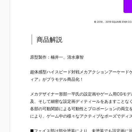
© 2018， 2019 SQUARE ENIX CO.， 
商品解説
原型製作：楠井一、清水康智
超体感型ハイスピード対戦メカアクションアーケード
ィア』がプラモデル商品化！
メカデザイナー形部一平氏の設定画やゲーム用CGモ
及、そして細密な設定画ディティールをあますことな
各部の可動関節による可動性とプロポーションの両立
により、ゲーム中の様々なアクティブなポーズでディ
【アルカナデ
【アルカナデ
【創彩少女庭
【無限邂逅
ィア】『ヴェ
ィア】『ルミ
園】1/10『サ
ガロマリア
ルルッタ Firs
ティア First E
イドテールち
『スターズ
■フェイス部は部分塗装により、未塗装でも設定画に