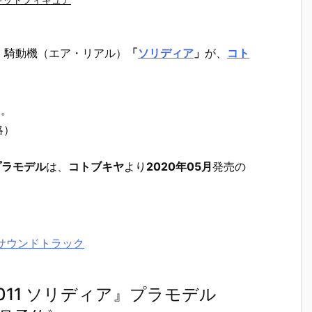
、
騎動機（エア・リアル）
「
ソリディア
」
が、
コト
m
。
略）
プラモデル
は、
コトブキヤ
より
2020年05月
発売の
・サウンドトラック
011 ソリディア』プラモデル