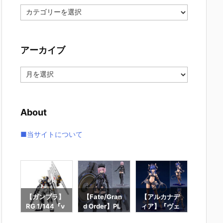
カ
テ
ゴ
リ
アーカイブ
ー
ア
ー
カ
イ
About
ブ
■当サイトについて
ラ】
【ガンプラ】
【Fate/Gran
【アルカナデ
【アル
RG 1/144『ν
d Order】PL
ィア】『ヴェ
ィア】
スト
ガンダム』機
AMATEA
ルルッタ Firs
ティア Fi