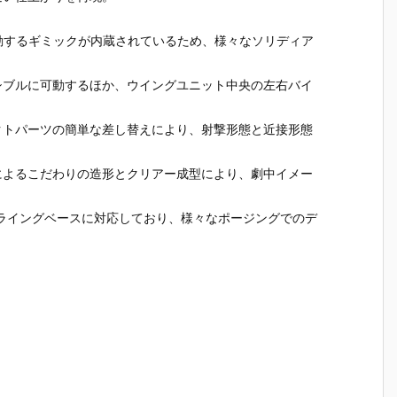
予
ガーI〈Bunn
の女神：NIK
『伊地知虹夏
ライクガ
。
キ
y Style〉』F
KE プラモデ
（いじち にじ
ム Ver.R
2
Aガール プラ
ル予約【和模
か）』プラモ
機動戦士
動するギミックが内蔵されているため、様々なソリディア
モデル予約
線】より202
デル予約【バ
ダムSEED
【コトブキ
6年12月発売
ンダイ】より
ラモデル
シブルに可動するほか、ウイングユニット中央の左右バイ
ヤ】より202
予定☆
2026年7月3
【バンダ
7年1月発売予
0日再販予定♪
より2026
定☆
月30日再
クトパーツの簡単な差し替えにより、射撃形態と近接形態
定♪
によるこだわりの造形とクリアー成型により、劇中イメー
ライングベースに対応しており、様々なポージングでのデ