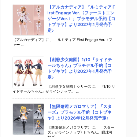
【アルカナディア】『ルミティア F
irst Engage Ver.〈ファーストエン
ゲージVer.〉』プラモデル予約【コ
トブキヤ】より2027年1月発売予
定♪
【アルカナディア】に、 「ルミティア First Engage Ver.〈フ
ァー ...
【創彩少女庭園】1/10『サイドテ
ールちゃん』プラモデル予約【コ
トブキヤ】より2027年1月発売予
定♪
【創彩少女庭園】シリーズに、 『1/10 サ
イドテールちゃん』がラインナップ。 ...
【無限邂逅メガロマリア】『スタ
ーズ』プラモデル予約【コトブキ
ヤ】より2026年12月発売予定♪
【無限邂逅メガロマリア】に、 「スター
ズ」がラインナップ♪ もちろん、眼球可