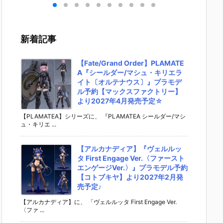
ンダ
動戦士ガンダ
『シールダー/
t Engage Ve
ngage V
M』
ム 逆襲のシャ
マシュ・キリ
r.〈ファース
〈ファ
ガン
ア プラモデル
エライト〔オ
トエンゲージ
エンゲー
 プ
予約【バンダ
ルテナウ
Ver.〉』プラ
r.〉』
新着記事
予約
イ】より202
ス〕』プラモ
モデル予約
デル予
イ】
6年7月30日
デル予約【マ
【コトブキ
トブキ
年7
再販予定♪
ックスファク
ヤ】より202
り2027
【Fate/Grand Order】PLAMATE
販予
トリー】より
7年2月発売予
発売予定
A『シールダー/マシュ・キリエラ
2027年4月発
定♪
イト〔オルテナウス〕』プラモデ
売予定☆
ル予約【マックスファクトリー】
より2027年4月発売予定☆
【PLAMATEA】シリーズに、 『PLAMATEA シールダー/マシ
ュ・キリエ ...
【アルカナディア】『ヴェルルッ
タ First Engage Ver.〈ファースト
エンゲージVer.〉』プラモデル予約
【コトブキヤ】より2027年2月発
売予定♪
【アルカナディア】に、 「ヴェルルッタ First Engage Ver.
〈ファ ...