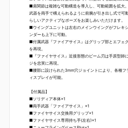
t Engage Ve
ngage Ver.
ゃん』プラモ
プラモデル
■肩関節は複雑な可動構造を導入し、可動範囲を拡大
r.〈ファース
〈ファースト
デル予約【コ
約【コトブ
トエンゲージ
エンゲージVe
トブキヤ】よ
ヤ】より20
武器を両手で構えられるように前腕が引き出し式で可
Ver.〉』プラ
r.〉』プラモ
り2027年1月
6年12月発売
らしいアクティブなポーズをお楽しみいただけます。
モデル予約
デル予約【コ
発売予定♪
予定♪
■ウイングユニットは左右のメインウイングがフレキ
【コトブキ
トブキヤ】よ
ヤ】より202
り2027年1月
ンダーも上下に可動。
7年2月発売予
発売予定♪
■付属武器『ファイアサイス』はグリップ部とエフェ
定♪
を再現。
■『ファイヤサイス』近接形態のビーム刃は手原型師
ジを忠実に再現。
■腰部に設けられた3mm穴ジョイントにより、各種フ
ィスプレイが可能。
【付属品】
■ソリディア本体×1
■両手武器「ファイアサイス」×1
■ファイヤサイス交換用グリップ×1
■ファイヤサイス専用持ち手(左右)×1
■ニューフライングベースPlus×1