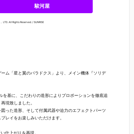
駿河屋
LTD. All Rights Reserved. / SUNRISE
ゲーム「星と翼のパラドクス」より、メイン機体『ソリデ
デルを基に、こだわりの造形によりプロポーションを徹底追
く再現致しました。
を図った造形、そして付属武器や迫力のエフェクトパーツ
スプレイをお楽しみいただけます。
メ
【フレームア
【メガニケ】
【ぼっち・
【ガンプ
】
ームズ・ガー
1/12『レッド
ざ・ろっ
MG 1/100
』
ル】『ドゥル
フード』勝利
く！】30MP
『エール
近い仕上がりを再現。