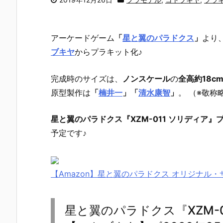
アーケードゲーム
「
星と翼のパラドクス
」
より
ブキヤ
からプラキット化♪
完成時のサイズは、
ノンスケール
の
全高約18c
原型製作は
「
楠井一
」「
清水康智
」
。 （※敬称
星と翼のパラドクス『XZM-011 ソリディア』
予定です♪
【Amazon】星と翼のパラドクス オリジナル
星と翼のパラドクス『XZM-