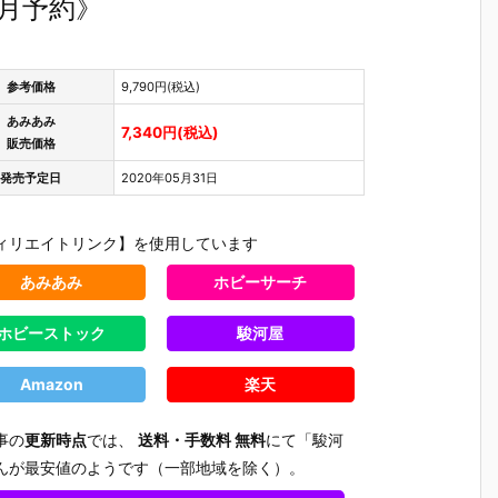
5月予約》
参考価格
9,790円(税込)
あみあみ
7,340円(税込)
販売価格
発売予定日
2020年05月31日
ィリエイトリンク】を使用しています
あみあみ
ホビーサーチ
ホビーストック
駿河屋
Amazon
楽天
事の
更新時点
では、
送料・手数料 無料
にて「駿河
んが最安値のようです（一部地域を除く）。