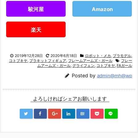
駿河屋
Amazon
楽天
2019年12月28日
2020年6月18日
ロボット・メカ
,
プラモデル
,
コトブキヤ
,
プラキットフィギュア
,
フレームアームズ・ガール
フレー
ムアームズ・ガール
,
グライフェン
,
コトブキヤ
,
FAガール
Posted by
admin@mh@wp
よろしければシェアお願いします
B!