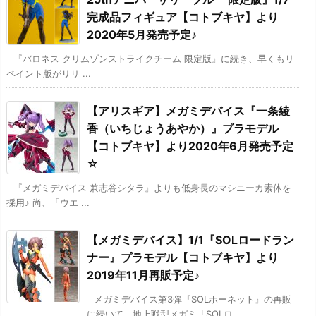
完成品フィギュア【コトブキヤ】より
2020年5月発売予定♪
『バロネス クリムゾンストライクチーム 限定版』に続き、早くもリ
ペイント版がリリ ...
【アリスギア】メガミデバイス『一条綾
香（いちじょうあやか）』プラモデル
【コトブキヤ】より2020年6月発売予定
☆
『メガミデバイス 兼志谷シタラ』よりも低身長のマシニーカ素体を
採用♪ 尚、「ウエ ...
【メガミデバイス】1/1『SOLロードラン
ナー』プラモデル【コトブキヤ】より
2019年11月再販予定♪
メガミデバイス第3弾『SOLホーネット』の再販
に続いて、地上戦型メガミ「SOLロ ...