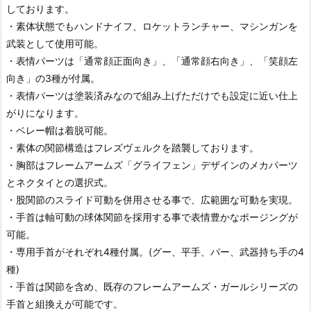
しております。
・素体状態でもハンドナイフ、ロケットランチャー、マシンガンを
武装として使用可能。
・表情パーツは「通常顔正面向き」、「通常顔右向き」、「笑顔左
向き」の3種が付属。
・表情パーツは塗装済みなので組み上げただけでも設定に近い仕上
がりになります。
・ベレー帽は着脱可能。
・素体の関節構造はフレズヴェルクを踏襲しております。
・胸部はフレームアームズ「グライフェン」デザインのメカパーツ
とネクタイとの選択式。
・股関節のスライド可動を併用させる事で、広範囲な可動を実現。
・手首は軸可動の球体関節を採用する事で表情豊かなポージングが
可能。
・専用手首がそれぞれ4種付属。(グー、平手、パー、武器持ち手の4
種)
・手首は関節を含め、既存のフレームアームズ・ガールシリーズの
手首と組換えが可能です。