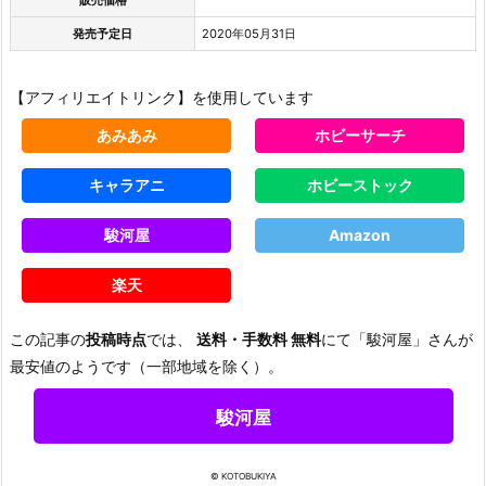
発売予定日
2020年05月31日
【アフィリエイトリンク】を使用しています
あみあみ
ホビーサーチ
キャラアニ
ホビーストック
駿河屋
Amazon
楽天
この記事の
投稿時点
では、
送料・手数料 無料
にて「駿河屋」さんが
最安値のようです（一部地域を除く）。
駿河屋
© KOTOBUKIYA