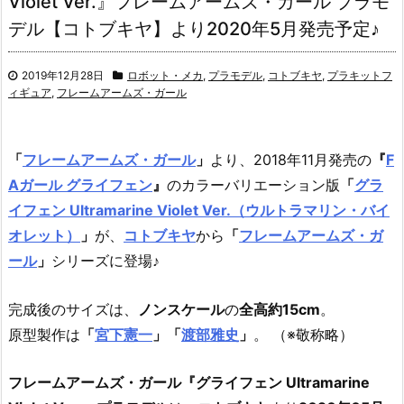
Violet Ver.』フレームアームズ・ガール プラモ
デル【コトブキヤ】より2020年5月発売予定♪
2019年12月28日
ロボット・メカ
,
プラモデル
,
コトブキヤ
,
プラキットフ
ィギュア
,
フレームアームズ・ガール
「
フレームアームズ・ガール
」
より、2018年11月発売の
『
F
Aガール グライフェン
』
のカラーバリエーション版
「
グラ
イフェン Ultramarine Violet Ver.（ウルトラマリン・バイ
オレット）
」
が、
コトブキヤ
から
「
フレームアームズ・ガ
ール
」
シリーズに登場♪
完成後のサイズは、
ノンスケール
の
全高約15cm
。
原型製作は
「
宮下憲一
」「
渡部雅史
」
。 （※敬称略）
フレームアームズ・ガール『グライフェン Ultramarine