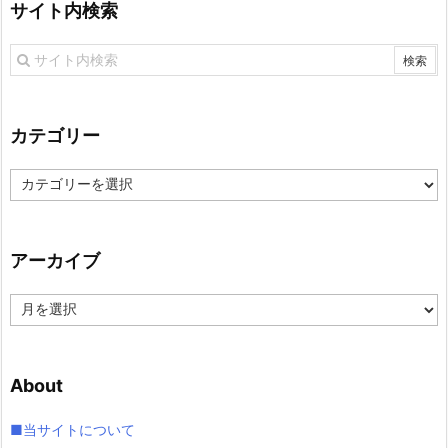
サイト内検索
カテゴリー
カ
テ
ゴ
リ
アーカイブ
ー
ア
ー
カ
イ
About
ブ
■当サイトについて