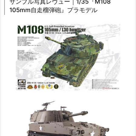
サンプル写真レヴュー｜1/35『M108
105mm自走榴弾砲』プラモデル