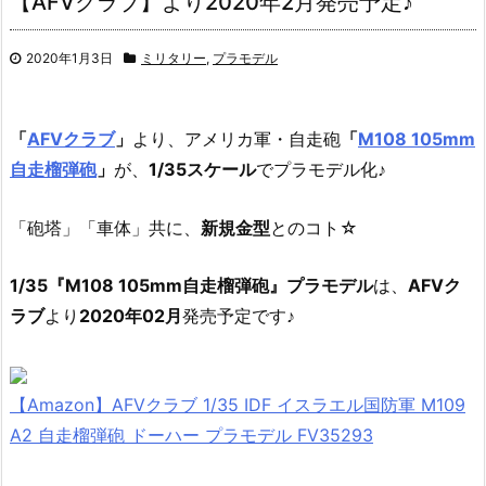
【AFVクラブ】より2020年2月発売予定♪
2020年1月3日
ミリタリー
,
プラモデル
「
AFVクラブ
」
より、アメリカ軍・自走砲
「
M108 105mm
自走榴弾砲
」
が、
1/35スケール
でプラモデル化♪
「砲塔」「車体」共に、
新規金型
とのコト☆
1/35『M108 105mm自走榴弾砲』プラモデル
は、
AFVク
ラブ
より
2020年02月
発売予定です♪
【Amazon】AFVクラブ 1/35 IDF イスラエル国防軍 M109
A2 自走榴弾砲 ドーハー プラモデル FV35293