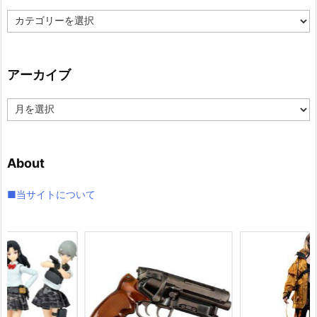
カ
テ
ゴ
リ
アーカイブ
ー
ア
ー
カ
イ
About
ブ
■当サイトについて