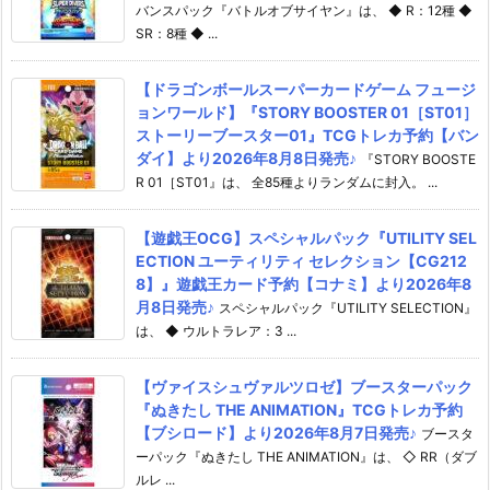
バンスパック『バトルオブサイヤン』は、 ◆ R：12種 ◆
SR：8種 ◆ ...
【ドラゴンボールスーパーカードゲーム フュージ
ョンワールド】『STORY BOOSTER 01［ST01］
ストーリーブースター01』TCGトレカ予約【バン
ダイ】より2026年8月8日発売♪
『STORY BOOSTE
R 01［ST01』は、 全85種よりランダムに封入。 ...
【遊戯王OCG】スペシャルパック『UTILITY SEL
ECTION ユーティリティ セレクション【CG212
8】』遊戯王カード予約【コナミ】より2026年8
月8日発売♪
スペシャルパック『UTILITY SELECTION』
は、 ◆ ウルトラレア：3 ...
【ヴァイスシュヴァルツロゼ】ブースターパック
『ぬきたし THE ANIMATION』TCGトレカ予約
【ブシロード】より2026年8月7日発売♪
ブースタ
ーパック『ぬきたし THE ANIMATION』は、 ◇ RR（ダブ
ルレ ...