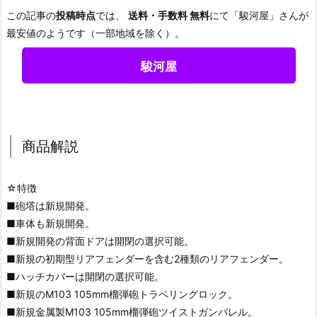
この記事の
投稿時点
では、
送料・手数料 無料
にて「駿河屋」さんが
最安値のようです（一部地域を除く）。
駿河屋
商品解説
☆特徴
■砲塔は新規開発。
■車体も新規開発。
■新規開発の背面ドアは開閉の選択可能。
■新規の初期型リアフェンダーを含む2種類のリアフェンダー。
■ハッチカバーは開閉の選択可能。
■新規のM103 105mm榴弾砲トラベリングロック。
■新規金属製M103 105mm榴弾砲ツイストガンバレル。