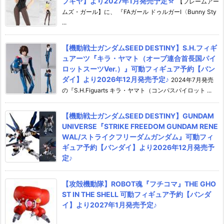
ブキヤ】より2027年1月発売予定☆
【フレームアー
ムズ・ガール】に、 『FAガール ドゥルガーI〈Bunny Sty
...
【機動戦士ガンダムSEED DESTINY】S.H.フィギ
ュアーツ『キラ・ヤマト（オーブ連合首長国パイ
ロットスーツVer.）』可動フィギュア予約【バン
ダイ】より2026年12月発売予定♪
2024年7月発売
の『S.H.Figuarts キラ・ヤマト（コンパスパイロット ...
【機動戦士ガンダムSEED DESTINY】GUNDAM
UNIVERSE『STRIKE FREEDOM GUNDAM RENE
WAL/ストライクフリーダムガンダム』可動フィ
ギュア予約【バンダイ】より2026年12月発売予
定♪
【攻殻機動隊】ROBOT魂『フチコマ』THE GHO
ST IN THE SHELL 可動フィギュア予約【バンダ
イ】より2027年1月発売予定♪