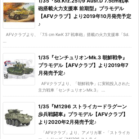
1/35『Sd.Kfz.251/9 Ausf.D 7.5cm戦車
砲搭載火力支援車 前期型』プラモデル
【AFVクラブ】より2019年10月発売予定
♪
AFVクラブより、「7.5 cm KwK 37 戦車砲」搭載の火力支援車「Sd.
...
1/35『センチュリオンMk.3 朝鮮戦争』
プラモデル【AFVクラブ】より2019年7
月発売予定♪
AFVクラブより、「朝鮮戦争」に実戦投入された
主力戦車「センチュリオンMk.3」 ...
1/35『M1296 ストライカードラグーン
歩兵戦闘車』プラモデル【AFVクラブ】
より2020年2月発売予定♪
「AFVクラブ」より、アメリカ軍・「ストライカ