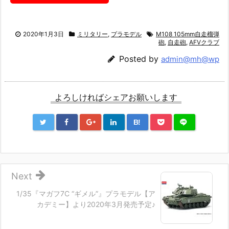
2020年1月3日
ミリタリー
,
プラモデル
M108 105mm自走榴弾
砲
,
自走砲
,
AFVクラブ
Posted by
admin@mh@wp
よろしければシェアお願いします
B!
Next
1/35『マガフ7C “ギメル”』プラモデル【ア
カデミー】より2020年3月発売予定♪