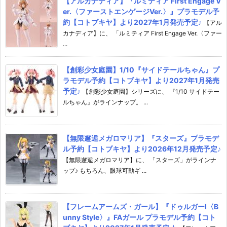
【アルカナディア】『ルミティア First Engage V
er.〈ファーストエンゲージVer.〉』プラモデル予
約【コトブキヤ】より2027年1月発売予定♪
【アル
カナディア】に、 「ルミティア First Engage Ver.〈ファー
...
【創彩少女庭園】1/10『サイドテールちゃん』プ
ラモデル予約【コトブキヤ】より2027年1月発売
予定♪
【創彩少女庭園】シリーズに、 『1/10 サイドテー
ルちゃん』がラインナップ。 ...
【無限邂逅メガロマリア】『スターズ』プラモデ
ル予約【コトブキヤ】より2026年12月発売予定♪
【無限邂逅メガロマリア】に、 「スターズ」がラインナ
ップ♪ もちろん、眼球可動ギ ...
【フレームアームズ・ガール】『ドゥルガーI〈B
unny Style〉』FAガール プラモデル予約【コト