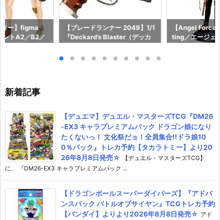
リー】figma
【ブレードランナー 2049】1/1
【Angel Force
アントA2／B2／
『Deckard’s Blaster（デッカ
ting／エージ
RBEX』可動フィ
ードのブラスター）』プラモデ
グ』可動式 シ
トミーテック】よ
ル予約【ベルファイン】より20
ア予約【infinit
月～順次発売予定
26年9月発売予定☆
2027年1月発売
新着記事
【デュエマ】デュエル・マスターズTCG『DM26
-EX3 キャラプレミアムパック ドラゴン娘になり
たくないっ！ 文化祭だョ！全員集合!!ドラ娘10
0％パック』トレカ予約【タカラトミー】より20
26年8月8日発売☆
【デュエル・マスターズTCG】
に、 『DM26-EX3 キャラプレミアムパック ...
【ドラゴンボールスーパーダイバーズ】『アドバ
ンスパック バトルオブサイヤン』TCGトレカ予約
【バンダイ】よりより2026年8月8日発売☆
アド