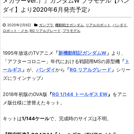
メカラーVer.）』ガンダムW プラモデル【バン
ダイ】より2020年6月発売予定♪
2020年2月6日
ガンプラ
,
機動戦士ガンダム
,
リアルロボット
,
バンダイ
,
ロボット・メカ
,
RG リアルグレード
,
プラモデル
1995年放送のTVアニメ
「
新機動戦記ガンダムW
」
より、
「アフターコロニー」年代における戦闘用MSの原型機
「
ト
ールギス
」
が、
バンダイ
から
「
RG リアルグレード
」
シリー
ズにラインナップ♪
2018年初版のOVA版
『
RG 1/144 トールギス EW
』
をアニ
メ版仕様に塗替えたキット。
キットは
1/144ケール
で、完成時のサイズは不明。