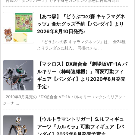
付属の「タンクパーツ」で下半身をガンタンク形態に再現可能☆
【あつ森】『どうぶつの森 キャラマグネ
ッツ』食玩グッズ予約【バンダイ】より
2026年8月10日発売♪
『どうぶつの森 キャラマグネッツ』は、 全24種
よりランダムに封入。 同梱のメモ ...
【マクロス】DX超合金『劇場版VF-1A バ
ルキリー（柿崎速雄機）』可変可動フィ
ギュア【バンダイ】より2020年8月発売
予定♪
2019年9月発売の『DX超合金 VF-1A バルキリー（マクシミリアン・
ジーナ ...
【ウルトラマントリガー】S.H.フィギュ
アーツ『カルミラ』可動フィギュア【バ
ンダイ】2022年8月発売予定☆