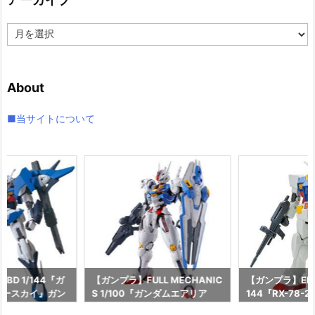
ー
ア
ー
カ
イ
About
ブ
■当サイトについて
BD 1/144『ガ
【ガンプラ】FULL MECHANIC
【ガンプラ】ENTR
オースカイ』ガン
S 1/100『ガンダムエアリア
144『RX-78-
バーズ プラモデ
ル』機動戦士ガンダム 水星の魔
戦士ガンダム プ