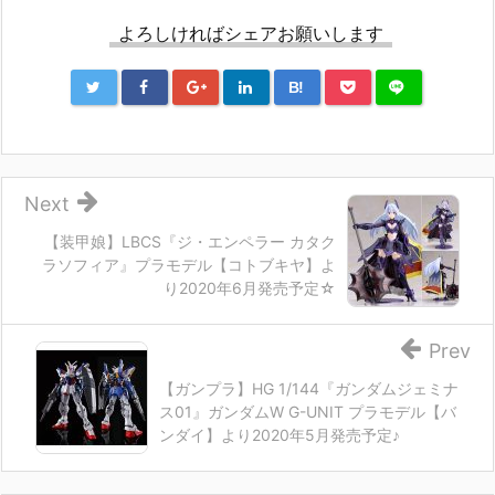
よろしければシェアお願いします
B!
Next
【装甲娘】LBCS『ジ・エンペラー カタク
ラソフィア』プラモデル【コトブキヤ】よ
り2020年6月発売予定☆
Prev
【ガンプラ】HG 1/144『ガンダムジェミナ
ス01』ガンダムW G-UNIT プラモデル【バ
ンダイ】より2020年5月発売予定♪