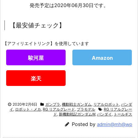
発売予定は2020年06月30日です。
【最安値チェック】
【アフィリエイトリンク】を使用しています
駿河屋
Amazon
楽天
2020年2月6日
ガンプラ
,
機動戦士ガンダム
,
リアルロボット
,
バンダ
イ
,
ロボット・メカ
,
RG リアルグレード
,
プラモデル
RG リアルグレー
ド
,
新機動戦記ガンダムW
,
バンダイ
,
トールギス
Posted by
admin@mh@wp