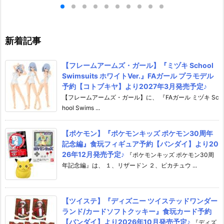
イ】より2026
女 プラモデル予約【バンダイ】
【バンダイ】より
販予定♪
より2026年8月6日再販予定♪
日再販予定♪
新着記事
【フレームアームズ・ガール】『ミヅキ School
Swimsuits ホワイトVer.』FAガール プラモデル
予約【コトブキヤ】より2027年3月発売予定♪
【フレームアームズ・ガール】に、 『FAガール ミヅキ Sc
hool Swims ...
【ポケモン】『ポケモンキッズ ポケモン30周年
記念編』食玩フィギュア予約【バンダイ】より20
26年12月発売予定♪
『ポケモンキッズ ポケモン30周
年記念編』は、 １、リザードン ２、ピカチュウ ...
【ツイステ】『ディズニー ツイステッドワンダー
ランド/カードソフトクッキー』食玩カード予約
【バンダイ】より2026年10月発売予定♪
『ディズ