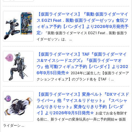
【仮面ライダーマイス】『装動 仮面ライダーマイ
ス EGZ1 Feat．装動 仮面ライダーゼッツ』食玩フ
ィギュア予約【バンダイ】より2026年9月発売予
定♪
『装動 仮面ライダーマイス EGZ1 Feat．装動 仮面ラ
イダーゼッツ』は、 ...
【仮面ライダーマイス】TAF『仮面ライダーマイ
ス&マイスシードエグズ』『仮面ライダーマオ
ウ』他 可動フィギュア予約【バンダイ】より202
6年9月5日発売☆
2024年に誕生した【仮面ライダーア
クションフィギュア】のブランド名を【TAF〈 ...
【仮面ライダーマイス】変身ベルト『DXマイスド
ライバー』他『マイス＆リドセット』『スペシャ
ルなりきりセット』変身なりきり予約【バンダ
イ】より2026年9月5日発売☆
お盆でお金を散財す
る前に、新ライダーの変身玩具が一斉に予約開始ｗ 仮面
ライダーシ ...