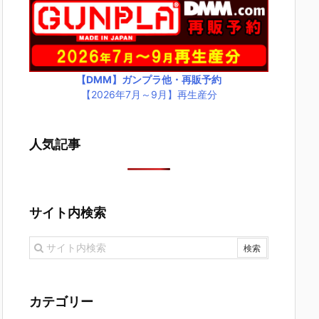
【DMM】ガンプラ他・再販予約
【2026年7月～9月】再生産分
人気記事
サイト内検索
カテゴリー