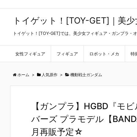
トイゲット！[TOY-GET]｜
トイゲット！[TOY-GET]では、美少女フィギュア・ガンプ
女性フィギュア
フィギュア
ロボット・メカ
特
ホーム
>
人気原作
>
機動戦士ガンダム
【ガンプラ】HGBD『モビ
バーズ プラモデル【BANDAI
月再販予定☆