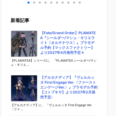
機動
ガ（レズン・
S.H.フィギュ
UNDAM UNI
ライク
ダム
シュナイダー
アーツ『キ
VERSE『ST
ム Ver.
モデ
専用機）』機
ラ・ヤマト
RIKE FREED
機動戦
バン
動戦士ガンダ
（オーブ連合
OM GUNDA
ダムSEE
新着記事
20
ム 逆襲のシャ
首長国パイロ
M RENEWA
ラモデ
0日
ア プラモデル
ットスーツVe
L/ストライク
【バン
予約【バンダ
r.）』可動フ
フリーダムガ
より20
【Fate/Grand Order】PLAMATE
イ】2026年7
ィギュア予約
ンダム』可動
月30日
A『シールダー/マシュ・キリエラ
月30日再販予
【バンダイ】
フィギュア予
定♪
イト〔オルテナウス〕』プラモデ
定♪
より2026年1
約【バンダ
ル予約【マックスファクトリー】
2月発売予定♪
イ】より202
より2027年4月発売予定☆
6年12月発売
予定♪
【PLAMATEA】シリーズに、 『PLAMATEA シールダー/マシ
ュ・キリエ ...
【アルカナディア】『ヴェルルッ
タ First Engage Ver.〈ファースト
エンゲージVer.〉』プラモデル予約
【コトブキヤ】より2027年2月発
売予定♪
【アルカナディア】に、 「ヴェルルッタ First Engage Ver.
〈ファ ...