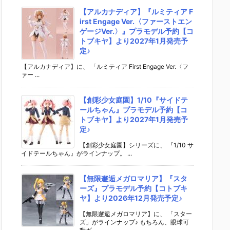
【アルカナディア】『ルミティア F
irst Engage Ver.〈ファーストエン
ゲージVer.〉』プラモデル予約【コ
トブキヤ】より2027年1月発売予
定♪
【アルカナディア】に、 「ルミティア First Engage Ver.〈フ
ァー ...
【創彩少女庭園】1/10『サイドテ
ールちゃん』プラモデル予約【コ
トブキヤ】より2027年1月発売予
定♪
【創彩少女庭園】シリーズに、 『1/10 サ
イドテールちゃん』がラインナップ。 ...
【無限邂逅メガロマリア】『スタ
ーズ』プラモデル予約【コトブキ
ヤ】より2026年12月発売予定♪
【無限邂逅メガロマリア】に、 「スター
ズ」がラインナップ♪ もちろん、眼球可