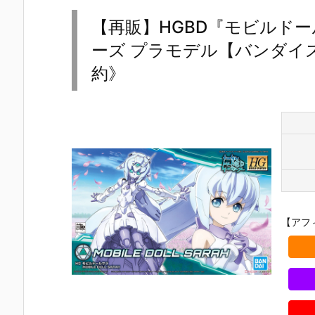
【再販】HGBD『モビルド
ーズ プラモデル【バンダイス
約》
【アフ