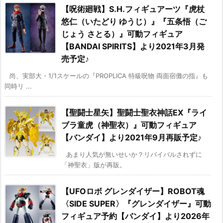
【呪術廻戦】S.H.フィギュアーツ『虎杖
悠仁（いたどり ゆうじ）』『五条悟（ご
じょう さとる）』可動フィギュア
【BANDAI SPIRITS】より2021年3月発
売予定♪
尚、実部大・1/1スケールの『PROPLICA 特級呪物 両面宿儺の指』も
同時リ ...
【聖闘士星矢】聖闘士聖衣神話EX『ライ
ブラ童虎（神聖衣）』可動フィギュア
【バンダイ】より2021年9月再販予定♪
あまり人気が無いせいか？リバイバルされずに
「神聖衣」版が再販。
【UFOロボ グレンダイザー】ROBOT魂
〈SIDE SUPER〉『グレンダイザー』可動
フィギュア予約【バンダイ】より2026年