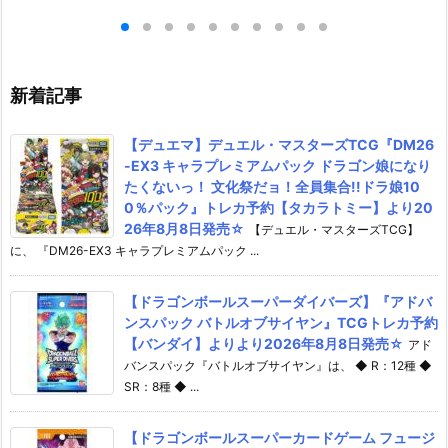
ガンダム 復讐の
ダムビルドダイバーズ プラモデ
ムAGE プラモ
ラモデル予約【バ
ル予約【バンダイ】より2026
イ】より2026
年7月30日再販
年7月30日再販予定♪
予定♪
新着記事
【デュエマ】デュエル・マスターズTCG『DM26
-EX3 キャラプレミアムパック ドラゴン娘になり
たくないっ！ 文化祭だョ！全員集合!!ドラ娘10
0％パック』トレカ予約【タカラトミー】より20
26年8月8日発売☆
【デュエル・マスターズTCG】
に、 『DM26-EX3 キャラプレミアムパック ...
【ドラゴンボールスーパーダイバーズ】『アドバ
ンスパック バトルオブサイヤン』TCGトレカ予約
【バンダイ】よりより2026年8月8日発売☆
アド
バンスパック『バトルオブサイヤン』は、 ◆ R：12種 ◆
SR：8種 ◆ ...
【ドラゴンボールスーパーカードゲーム フュージ