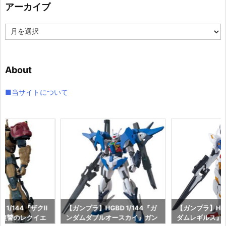
アーカイブ
ー
ア
ー
カ
イ
About
ブ
■当サイトについて
1/144『ザクII
【ガンプラ】HGBD 1/144『ガ
【ガンプラ】HG 
（復讐のレクイエ
ンダムダブルオースカイ』ガン
ダムレギルス』