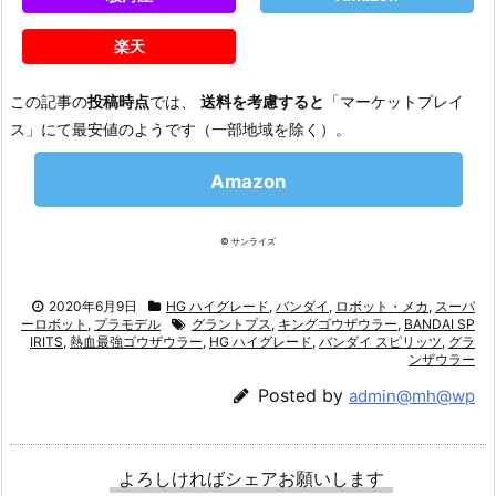
楽天
この記事の
投稿時点
では、
送料を考慮すると
「マーケットプレイ
ス」にて最安値のようです（一部地域を除く）。
Amazon
© サンライズ
2020年6月9日
HG ハイグレード
,
バンダイ
,
ロボット・メカ
,
スーパ
ーロボット
,
プラモデル
グラントプス
,
キングゴウザウラー
,
BANDAI SP
IRITS
,
熱血最強ゴウザウラー
,
HG ハイグレード
,
バンダイ スピリッツ
,
グラ
ンザウラー
Posted by
admin@mh@wp
よろしければシェアお願いします