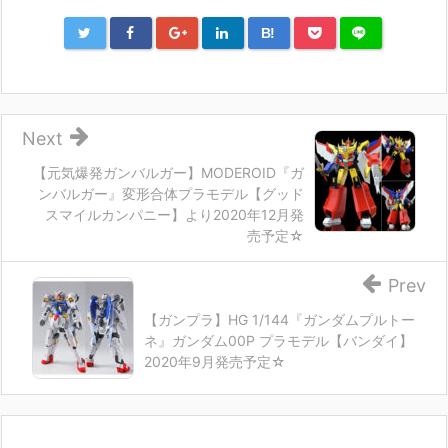
B!
Next
【元気爆発ガンバルガー】MODEROID『ガ
ンバルガー』変形合体プラモデル【グッド
スマイルカンパニー】より2020年12月発
売予定☆
Prev
【ガンプラ】HG 1/144『ガンダムプルトー
ネ』ガンダム00P プラモデル【バンダイ】
2020年9月発売予定☆