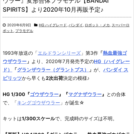
ウラー』変形合体プラモデル【BANDAI
SPIRITS】より2020年10月再販予定♪
2020年6月9日
HG ハイグレード
,
バンダイ
,
ロボット・メカ
,
スーパーロ
ボット
,
プラモデル
1993年放送の「
エルドランシリーズ
」第3作
「
熱血最強ゴ
ウザウラー
」
より、2020年7月発売予定の
HG（ハイグレー
ド）
「
グランザウラー（グラントプス）
」
が、
バンダイ ス
ピリッツ
から早くも
2次出荷
決定の模様♪
HG 1/300『
ゴウザウラー
』『
マグナザウラー
』
との合体
で、「
キングゴウザウラー
」が誕生☆
キットは
1/300スケール
で、完成時のサイズは不明。