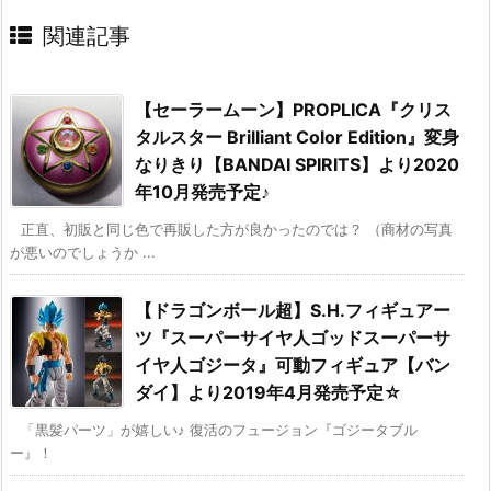
関連記事
【セーラームーン】PROPLICA『クリス
タルスター Brilliant Color Edition』変身
なりきり【BANDAI SPIRITS】より2020
年10月発売予定♪
正直、初販と同じ色で再販した方が良かったのでは？ （商材の写真
が悪いのでしょうか ...
【ドラゴンボール超】S.H.フィギュアー
ツ『スーパーサイヤ人ゴッドスーパーサ
イヤ人ゴジータ』可動フィギュア【バン
ダイ】より2019年4月発売予定☆
「黒髪パーツ」が嬉しい♪ 復活のフュージョン『ゴジータブル
ー』！