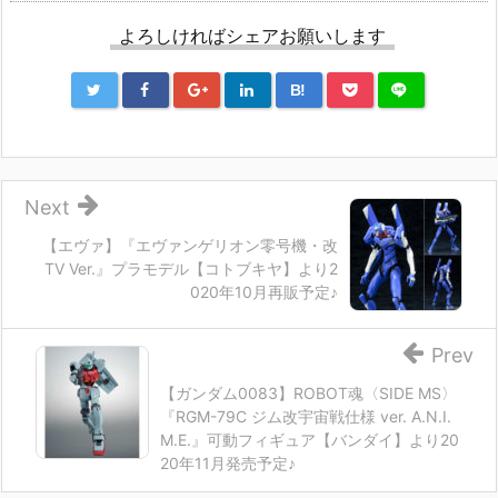
よろしければシェアお願いします
B!
Next
【エヴァ】『エヴァンゲリオン零号機・改
TV Ver.』プラモデル【コトブキヤ】より2
020年10月再販予定♪
Prev
【ガンダム0083】ROBOT魂〈SIDE MS〉
『RGM-79C ジム改宇宙戦仕様 ver. A.N.I.
M.E.』可動フィギュア【バンダイ】より20
20年11月発売予定♪