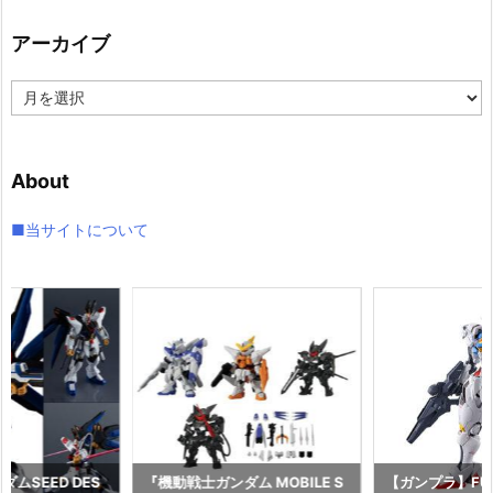
リ
アーカイブ
ー
ア
ー
カ
イ
About
ブ
■当サイトについて
ムSEED DES
『機動戦士ガンダム MOBILE S
【ガンプラ】FULL