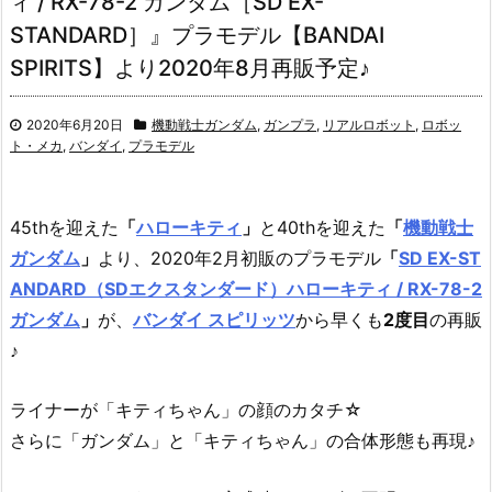
ィ / RX-78-2 ガンダム［SD EX-
STANDARD］』プラモデル【BANDAI
SPIRITS】より2020年8月再販予定♪
2020年6月20日
機動戦士ガンダム
,
ガンプラ
,
リアルロボット
,
ロボッ
ト・メカ
,
バンダイ
,
プラモデル
45thを迎えた
「
ハローキティ
」
と40thを迎えた
「
機動戦士
ガンダム
」
より、
2020年2月初販のプラモデル
「
SD EX-ST
ANDARD（SDエクスタンダード）ハローキティ / RX-78-2
ガンダム
」
が、
バンダイ スピリッツ
から早くも
2度目
の再販
♪
ライナーが「キティちゃん」の顔のカタチ☆
さらに「ガンダム」と「キティちゃん」の合体形態も再現♪