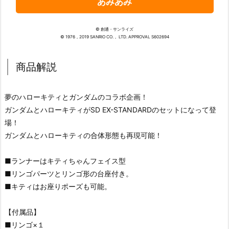
あみあみ
© 創通・サンライズ
© 1976，2019 SANRIO CO.， LTD. APPROVAL S602694
商品解説
夢のハローキティとガンダムのコラボ企画！
ガンダムとハローキティがSD EX-STANDARDのセットになって登
場！
ガンダムとハローキティの合体形態も再現可能！
■ランナーはキティちゃんフェイス型
■リンゴパーツとリンゴ形の台座付き。
■キティはお座りポーズも可能。
【付属品】
■リンゴ×１