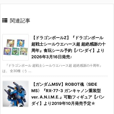
関連記事
【ドラゴンボールZ】『ドラゴンボール
超戦士シールウエハース超 超絶感謝の十
周年』食玩シール予約【バンダイ】より
2026年3月16日発売♪
『ドラゴンボール 超戦士シールウエハース超 超絶感謝の十周年』
は、 全30種（う ...
【ガンダムMSV】ROBOT魂〈SIDE
MS〉『RX-77-3 ガンキャノン重装型
ver. A.N.I.M.E.』可動フィギュア【バン
ダイ】より2019年10月発売予定☆