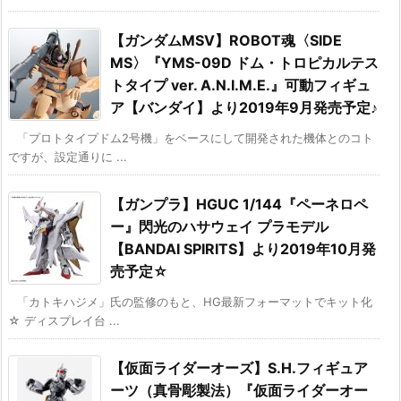
【ガンダムMSV】ROBOT魂〈SIDE
MS〉『YMS-09D ドム・トロピカルテス
トタイプ ver. A.N.I.M.E.』可動フィギュ
ア【バンダイ】より2019年9月発売予定♪
「プロトタイプドム2号機」をベースにして開発された機体とのコト
ですが、設定通りに ...
【ガンプラ】HGUC 1/144『ペーネロペ
ー』閃光のハサウェイ プラモデル
【BANDAI SPIRITS】より2019年10月発
売予定☆
「カトキハジメ」氏の監修のもと、HG最新フォーマットでキット化
☆ ディスプレイ台 ...
【仮面ライダーオーズ】S.H.フィギュア
ーツ（真骨彫製法）『仮面ライダーオー