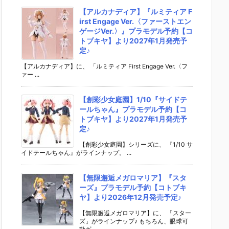
【アルカナディア】『ルミティア F
irst Engage Ver.〈ファーストエン
ゲージVer.〉』プラモデル予約【コ
トブキヤ】より2027年1月発売予
定♪
【アルカナディア】に、 「ルミティア First Engage Ver.〈フ
ァー ...
【創彩少女庭園】1/10『サイドテ
ールちゃん』プラモデル予約【コ
トブキヤ】より2027年1月発売予
定♪
【創彩少女庭園】シリーズに、 『1/10 サ
イドテールちゃん』がラインナップ。 ...
【無限邂逅メガロマリア】『スタ
ーズ』プラモデル予約【コトブキ
ヤ】より2026年12月発売予定♪
【無限邂逅メガロマリア】に、 「スター
ズ」がラインナップ♪ もちろん、眼球可