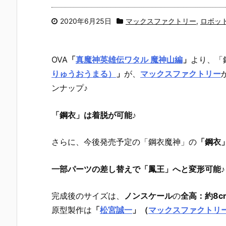
2020年6月25日
マックスファクトリー
,
ロボッ
OVA
「
真魔神英雄伝ワタル 魔神山編
」
より、
「
りゅうおうまる）
」
が、
マックスファクトリー
ンナップ♪
「鋼衣」は着脱が可能
♪
さらに、今後発売予定の「鋼衣魔神」の
「鋼衣
一部パーツの差し替えで「鳳王」へと変形可能
♪
完成後のサイズは、
ノンスケール
の
全高：約8c
原型製作は
「
松宮誠一
」（
マックスファクトリ