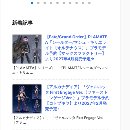
おつ
ドールズフロ
『シールダー/
NER】『SSX
りぞの 
』プ
ントライン
マシュ・キリ
-155c “POP T
あ）』
予約
2：エクシリ
エライト〔オ
RACKER” ポ
アーカイ
スフ
ウム 可動フィ
ルテナウ
ップ・トラッ
動フィ
新着記事
ー】
ギュア予約
ス〕』プラモ
カー』可動フ
予約【
年1
【マックスフ
デル予約【マ
ィギュア予約
スファ
♪
ァクトリー】
ックスファク
【マックスフ
ー】より
【Fate/Grand Order】PLAMATE
より2027年4
トリー】より
ァクトリー】
7年4月
A『シールダー/マシュ・キリエラ
月発売予定☆
2027年4月発
より2026年7
定♪
イト〔オルテナウス〕』プラモデ
売予定☆
月発売予約♪
ル予約【マックスファクトリー】
より2027年4月発売予定☆
【PLAMATEA】シリーズに、 『PLAMATEA シールダー/マシ
ュ・キリエ ...
【アルカナディア】『ヴェルルッ
タ First Engage Ver.〈ファースト
エンゲージVer.〉』プラモデル予約
【コトブキヤ】より2027年2月発
売予定♪
【アルカナディア】に、 「ヴェルルッタ First Engage Ver.
〈ファ ...