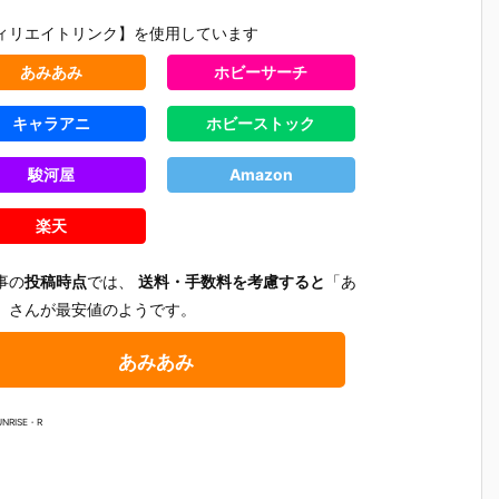
ィリエイトリンク】を使用しています
あみあみ
ホビーサーチ
キャラアニ
ホビーストック
駿河屋
Amazon
楽天
事の
投稿時点
では、
送料・手数料を考慮すると
「あ
」さんが最安値のようです。
あみあみ
UNRISE・R
f
【TFD】1/7
【TFD】ねん
【TFD】figm
【PLAMA
『アルティメ
どろいど『バ
a『バルビ
aked Ang
に
ット・バニ
ニー』The Fi
ー』The First
l】1/20『