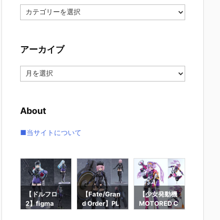
カ
テ
ゴ
リ
アーカイブ
ー
ア
ー
カ
イ
About
ブ
■当サイトについて
X N
【ドルフロ
【Fate/Gran
【少女発動機
【ブルア
e
2】figma
d Order】PL
MOTORED C
igma
乙
『クルカイ』
AMATEA
YBORG RUN
園セイ