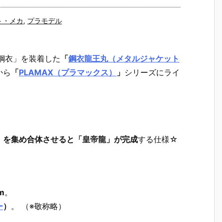
ト・メカ
,
プラモデル
鋼衣」を装着した
「
鋼衣龍王丸（メタルジャケット
から
「
PLAMAX（プラマックス）
」
シリーズにライ
」を集め合体させると「皇帝龍」が完成
する仕様☆
m
。
ー
）
。 （※敬称略）