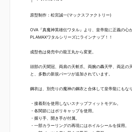
NER】『SSX
りぞの せい
I アルティメ
かた かよ
-155c “POP T
あ）』ブルー
ットエディシ
こ）』ブル
RACKER” ポ
アーカイブ 可
ョン』可動フ
アーカイブ 
原型制作：松宮誠一(マックスファクトリー)
ップ・トラッ
動フィギュア
ィギュア予約
動フィギュ
カー』可動フ
予約【マック
【マックスフ
予約【マッ
ィギュア予約
スファクトリ
ァクトリー】
スファクト
OVA『真魔神英雄伝ワタル』より、皇帝龍に正義の心
【マックスフ
ー】より202
より2027年4
ー】より20
PLAMAXワタルシリーズにラインナップ！！
ァクトリー】
7年4月発売予
月発売予定♪
7年4月発売
より2026年7
定♪
定♪
成型色は発売中の龍王丸から変更。
月発売予約♪
頭部の天聞冠、両肩の天斬爪、両腕の轟天甲、両足の
と、多数の新規パーツが追加されています。
鋼衣は、別売りの魔神の鋼衣と合体して皇帝龍にもな
・接着剤を使用しないスナップフィットモデル。
・各関節にはポリキャップを使用。
・握り手、開き手が付属。
・一部カラーリングの再現にはホイルシールを採用。