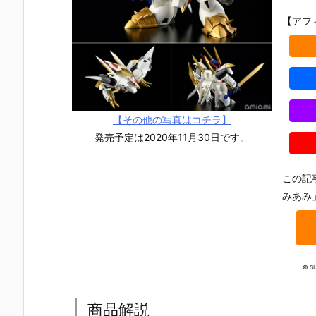
【アフ
【その他の写真はコチラ】
発売予定は2020年11月30日です。
この記
みあみ
© S
【少女発動機
【ブルアカ】f
【強殖装甲ガ
【ブルアカ】
MOTORED C
igma『百合
イバー】figm
igma『鬼方
YBORG RUN
園セイア（ゆ
a『ガイバーII
カヨコ（お
商品解説