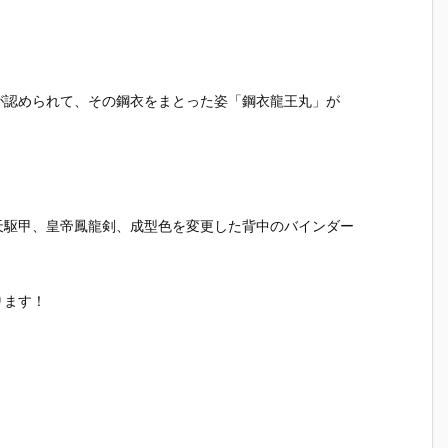
ー』The First
rst Descend
Descendant
アリス（
ー
Descendant
ant デフォル
可動フィギュ
ありす）
可
完成品フィギ
メ可動フィギ
ア予約【マッ
ラモデル
ア
ュア予約【マ
ュア予約【マ
クスファクト
【マック
ク
ックスファク
ックスファク
リー】より20
ァクトリ
リ
トリー】より
トリー】より
27年5月発売
より2026
が認められて、その鋼衣をまとった姿「鋼衣龍王丸」が
2
2027年7月発
2027年1月発
予定☆
2発売予定
予
売予定☆
売予定♪
天駆甲、皇帝鳳龍剣、成型色を変更した背中のバインダー
ります！