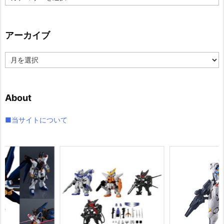
テ
ゴ
リ
アーカイブ
ー
ア
ー
カ
イ
About
ブ
■当サイトについて