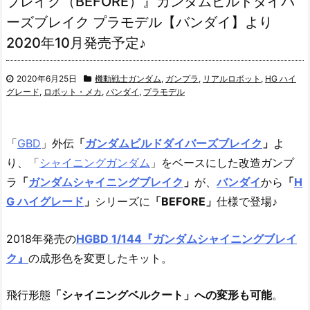
ブレイク（BEFORE）』ガンダムビルドダイバ
ーズブレイク プラモデル【バンダイ】より
2020年10月発売予定♪
2020年6月25日
機動戦士ガンダム
,
ガンプラ
,
リアルロボット
,
HG ハイ
グレード
,
ロボット・メカ
,
バンダイ
,
プラモデル
「
GBD
」外伝
「
ガンダムビルドダイバーズブレイク
」
よ
り、「
シャイニングガンダム
」をベースにした改造ガンプ
ラ
「
ガンダムシャイニングブレイク
」
が、
バンダイ
から
「
H
G ハイグレード
」
シリーズに
「BEFORE」
仕様で登場♪
2018年発売の
HGBD 1/144『ガンダムシャイニングブレイ
ク』
の成形色を変更したキット。
飛行形態
「シャイニングベルクート」への変形も可能
。