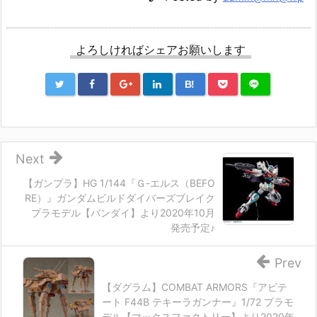
よろしければシェアお願いします
B!
Next
【ガンプラ】HG 1/144『Ｇ-エルス（BEFO
RE）』ガンダムビルドダイバーズブレイク
プラモデル【バンダイ】より2020年10月
発売予定♪
Prev
【ダグラム】COMBAT ARMORS『アビテ
ート F44B テキーラガンナー』1/72 プラモ
デル【マックスファクトリー】より2020年