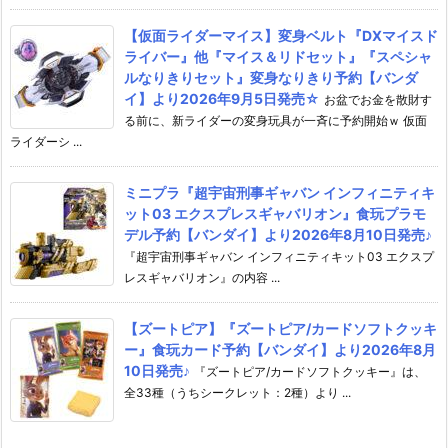
【仮面ライダーマイス】変身ベルト『DXマイスド
ライバー』他『マイス＆リドセット』『スペシャ
ルなりきりセット』変身なりきり予約【バンダ
イ】より2026年9月5日発売☆
お盆でお金を散財す
る前に、新ライダーの変身玩具が一斉に予約開始ｗ 仮面
ライダーシ ...
ミニプラ『超宇宙刑事ギャバン インフィニティキ
ット03 エクスプレスギャバリオン』食玩プラモ
デル予約【バンダイ】より2026年8月10日発売♪
『超宇宙刑事ギャバン インフィニティキット03 エクスプ
レスギャバリオン』の内容 ...
【ズートピア】『ズートピア/カードソフトクッキ
ー』食玩カード予約【バンダイ】より2026年8月
10日発売♪
『ズートピア/カードソフトクッキー』は、
全33種（うちシークレット：2種）より ...