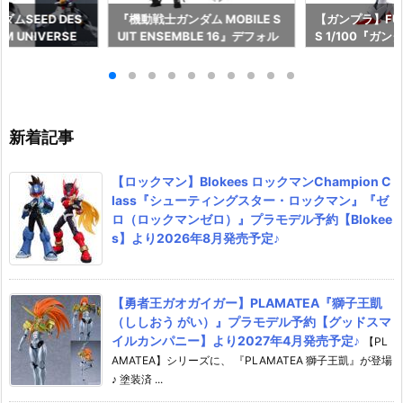
ムSEED DES
『機動戦士ガンダム MOBILE S
【ガンプラ】FULL
M UNIVERSE
UIT ENSEMBLE 16』デフォル
S 1/100『ガ
EEDOM GUNDA
メ可動フィギュア予約【バンダ
ル』機動戦士ガ
L/ストライクフリ
イ】より2026年12月再販予定♪
女 プラモデル
ム』可動フィギュ
より2026年8
イ】より2026
♪
新着記事
【ロックマン】Blokees ロックマンChampion C
lass『シューティングスター・ロックマン』『ゼ
ロ（ロックマンゼロ）』プラモデル予約【Blokee
s】より2026年8月発売予定♪
【勇者王ガオガイガー】PLAMATEA『獅子王凱
（ししおう がい）』プラモデル予約【グッドスマ
イルカンパニー】より2027年4月発売予定♪
【PL
AMATEA】シリーズに、 『PLAMATEA 獅子王凱』が登場
♪ 塗装済 ...