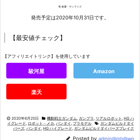
© 創通・サンライズ
発売予定は2020年10月31日です。
【最安値チェック】
【アフィリエイトリンク】を使用しています
駿河屋
Amazon
楽天
2020年6月25日
機動戦士ガンダム
,
ガンプラ
,
リアルロボット
,
HG ハ
イグレード
,
ロボット・メカ
,
バンダイ
,
プラモデル
ガンダムビルドダイ
バーズ
,
バンダイ
,
HG ハイグレード
,
ガンダムビルドダイバーズブレイク
Posted by
admin@mh@wp