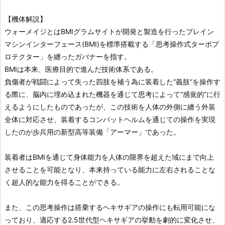
【機体解説】
ウォーメイジとはBMIグラムサイトが開発と製造を行ったブレイン
マシンインターフェース(BMI)を標準搭載する「思考操作式ターボプ
ロテクター」を纏ったガバナーを指す。
BMIは本来、医療目的で進んだ技術体系である。
負傷者が戦闘によって失った四肢を補う為に装着した“義肢”を操作す
る際に、脳内に埋め込まれた機器を通じて思考によって“感覚的”に行
えるようにしたものであったが、この技術を人体の外側に纏う外装
全体に対応させ、装着するコンバットヘルムを通じての操作を実現
したのが歩兵用の新型高等装備「アーマー」であった。
装着者はBMIを通じて身体能力を人体の限界を超えた域にまで向上
させることを可能となり、本来持っている能力に左右されることな
く超人的な能力を得ることができる。
また、この思考操作は搭乗するヘキサギアの操作にも転用可能にな
っており、適応する2.5世代型ヘキサギアの挙動を劇的に変化させ、