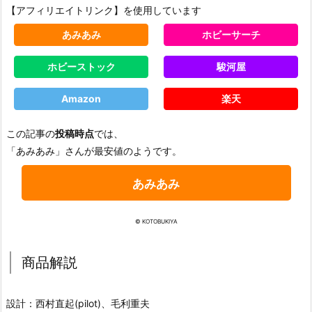
【アフィリエイトリンク】を使用しています
あみあみ
ホビーサーチ
ホビーストック
駿河屋
Amazon
楽天
この記事の
投稿時点
では、
「あみあみ」さんが最安値のようです。
あみあみ
© KOTOBUKIYA
商品解説
設計：西村直起(pilot)、毛利重夫