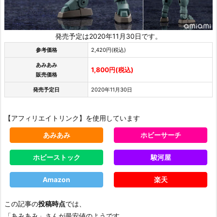
発売予定は2020年11月30日です。
参考価格
2,420円(税込)
あみあみ
1,800円(税込)
販売価格
発売予定日
2020年11月30日
【アフィリエイトリンク】を使用しています
あみあみ
ホビーサーチ
ホビーストック
駿河屋
Amazon
楽天
この記事の
投稿時点
では、
「あみあみ」さんが最安値のようです。