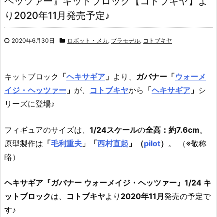
ヘッツァー』キットブロック【コトブキヤ】よ
り2020年11月発売予定♪
2020年6月30日
ロボット・メカ
,
プラモデル
,
コトブキヤ
キットブロック
「
ヘキサギア
」
より、
ガバナー
「
ウォーメ
イジ・ヘッツァー
」
が、
コトブキヤ
から
「
ヘキサギア
」
シ
リーズに登場♪
フィギュアのサイズは、
1/24スケール
の
全高：約7.6cm
。
原型製作は
「
毛利重夫
」「
西村直起
」（
pilot
）
。 （※敬称
略）
ヘキサギア『ガバナー ウォーメイジ・ヘッツァー』1/24 キ
ットブロック
は、
コトブキヤ
より
2020年11月
発売の予定で
す♪