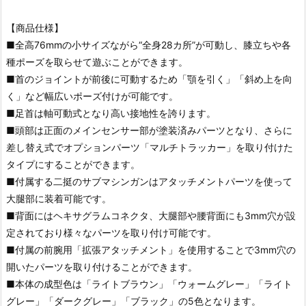
【商品仕様】
■全高76mmの小サイズながら“全身28カ所”が可動し、膝立ちや各
種ポーズを取らせて遊ぶことができます。
■首のジョイントが前後に可動するため「顎を引く」「斜め上を向
く」など幅広いポーズ付けが可能です。
■足首は軸可動式となり高い接地性を誇ります。
■頭部は正面のメインセンサー部が塗装済みパーツとなり、さらに
差し替え式でオプションパーツ「マルチトラッカー」を取り付けた
タイプにすることができます。
■付属する二挺のサブマシンガンはアタッチメントパーツを使って
大腿部に装着可能です。
■背面にはヘキサグラムコネクタ、大腿部や腰背面にも3mm穴が設
定されており様々なパーツを取り付け可能です。
■付属の前腕用「拡張アタッチメント」を使用することで3mm穴の
開いたパーツを取り付けることができます。
■本体の成型色は「ライトブラウン」「ウォームグレー」「ライト
グレー」「ダークグレー」「ブラック」の5色となります。