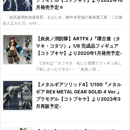
月発売予定☆
「超高速弾体加速装置」をはじめ、劇中未登場の東亜重工製「二式複
合人工カビ刀」が付 ...
【炎炎ノ消防隊】ARTFX J『環古達（タ
マキ・コタツ）』1/8 完成品フィギュア
【コトブキヤ】より2020年1月発売予定♪
できれば「ネコマタ」化した状態でフィギュ化し
て欲しかったですが･･･ 「炎炎ノ消 ...
【メタルギアソリッド4】1/100『メタル
ギア REX METAL GEAR SOLID 4 Ver.』
プラモデル【コトブキヤ】より2023年3
月再販予定♪