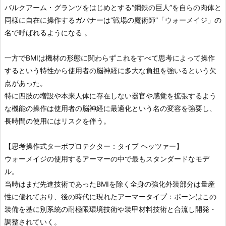
バルクアーム・グランツをはじめとする“鋼鉄の巨人”を自らの肉体と
同様に自在に操作するガバナーは“戦場の魔術師”「ウォーメイジ」の
名で呼ばれるようになる 。
一方でBMIは機材の形態に関わらずこれをすべて思考によって操作
するという特性から使用者の脳神経に多大な負担を強いるという欠
点があった。
特に四肢の増設や本来人体に存在しない器官や感覚を拡張するよう
な機能の操作は使用者の脳神経に最適化という名の変容を強要し、
長時間の使用にはリスクを伴う。
【思考操作式ターボプロテクター：タイプ ヘッツァー】
ウォーメイジの使用するアーマーの中で最もスタンダードなモデ
ル。
当時はまだ先進技術であったBMIを除く全身の強化外装部分は量産
性に優れており、後の時代に現れたアーマータイプ：ポーンはこの
装備を基に別系統の耐極限環境技術や装甲材料技術と合流し開発・
調整されていく。