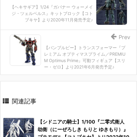
【ヘキサギア】1/24『ガバナー ウォーメイ
ジ・ツェルベルス』キットブロック【コト
ブキヤ】より2020年11月発売予定♪
Prev
【バンブルビー】トランスフォーマー『プ
レミアム オプティマスプライム／PREMIU
M Optimus Prime』可動フィギュア【スリ
ー・ゼロ】より2021年6月発売予定♪
関連記事
【シドニアの騎士】1/100『二零式衛人
劫衛（にーぜろしき もりと ゆきもり）』
プラモデル【コトブキヤ】より2022年10