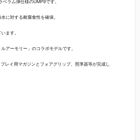
ラベラム弾仕様のUMP9です。
ラ
隊”』プラモデ
ON『スレッ
ァ-】1/700
ークスタ
デ
ル予約【アカ
ガー・ロウ ノ
『蒼き鋼 イ4
プラモデ
デミー】より
ーマルスーツ
01“アルス・
約【ベル
海水に対する耐腐食性を確保。
】
2025年10月
Ver.』『ミラ
ノヴァ”モー
イン】より
1
発売予定♪
イ・ヤシマ』
ド』プラモデ
25年10月
♪
可動フィギュ
ル予約【アオ
予定♪
ています。
ア予約【メガ
シマ】より20
ハウス】202
25年11月発売
トルアーモリー」のコラボモデルです。
6年1月発売予
予定♪
定♪
スプレイ用マガジンとフォアグリップ、照準器等が完成し