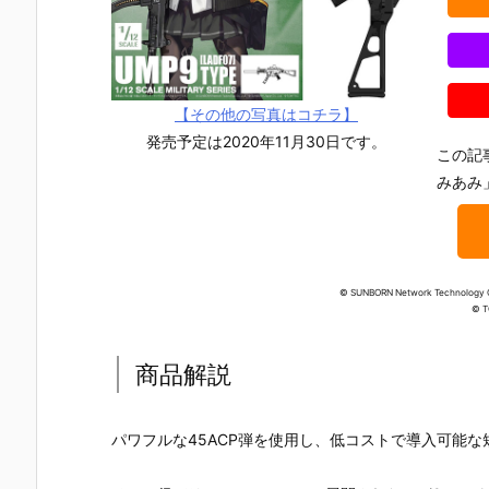
【その他の写真はコチラ】
発売予定は2020年11月30日です。
この記
みあみ
© SUNBORN Network Technology C
© 
商品解説
【Angel Forc
【神姫機闘
【ARSENIA6
【機動警察
パワフルな45ACP弾を使用し、低コストで導入可能な
e】1/3『Age
伝】『Gear F
4】アーセニ
トレイバー
nt Sting／エ
rame GF-R0
ア・シック
1/72『F-15