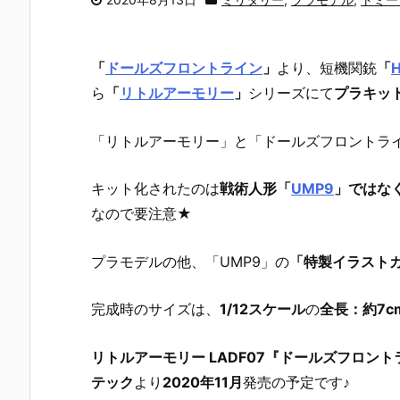
「
ドールズフロントライン
」
より、
短機関銃
「
ら
「
リトルアーモリー
」
シリーズにて
プラキッ
「リトルアーモリー」と「ドールズフロントライ
キット化されたのは
戦術人形「
UMP9
」ではな
なので要注意★
プラモデルの他、「UMP9」の
「特製イラスト
完成時のサイズは、
1/12スケール
の
全長：約7c
リトルアーモリー LADF07『ドールズフロントラ
テック
より
2020年11月
発売の予定です♪