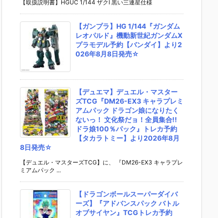
【取扱説明書】HGUC 1/144 ザクI 黒い三連星仕様
【ガンプラ】HG 1/144『ガンダム
レオパルド』機動新世紀ガンダムX
プラモデル予約【バンダイ】より2
026年8月8日発売☆
【デュエマ】デュエル・マスター
ズTCG『DM26-EX3 キャラプレミ
アムパック ドラゴン娘になりたく
ないっ！ 文化祭だョ！全員集合!!
ドラ娘100％パック』トレカ予約
【タカラトミー】より2026年8月
8日発売☆
【デュエル・マスターズTCG】に、 『DM26-EX3 キャラプレ
ミアムパック ...
【ドラゴンボールスーパーダイバ
ーズ】『アドバンスパック バトル
オブサイヤン』TCGトレカ予約