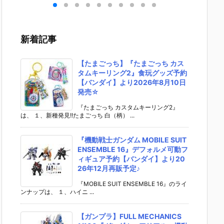
ー』
リアントA2／
kard’s Blaste
ージェント・
1 イグ
ル予
B2／C2 コー
r（デッカード
スティング』
ウス』
ファ
ド：URBEX』
のブラスタ
可動式 シリカ
デル予約
20
可動フィギュ
ー）』プラモ
ゲルフィギュ
GA GA
新着記事
発売
ア予約【トミ
デル予約【ベ
ア予約【infin
／ベル
ーテック】よ
ルファイン】
ity Studio】
ン】より
り2025年11
より2026年9
より2027年1
6年1月
【たまごっち】『たまごっち カス
月～順次発売
月発売予定☆
月発売予定♪
定♪
タムキーリング2』食玩グッズ予約
予定
【バンダイ】より2026年8月10日
発売☆
『たまごっち カスタムキーリング2』
は、 １、新種発見!!たまごっち 白（柄） ...
『機動戦士ガンダム MOBILE SUIT
ENSEMBLE 16』デフォルメ可動フ
ィギュア予約【バンダイ】より20
26年12月再販予定♪
『MOBILE SUIT ENSEMBLE 16』のライ
ンナップは、 １、ハイニ ...
【ガンプラ】FULL MECHANICS