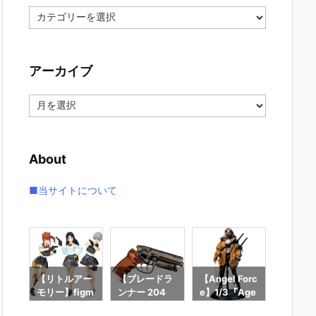
カ
テ
ゴ
リ
アーカイブ
ー
ア
ー
カ
イ
About
ブ
■当サイトについて
ガン
【リトルアー
【ブレードラ
【Angel Forc
【神姫
リッ
モリー】figm
ンナー 204
e】1/3『Age
伝】『Ge
『ダ
a『武装JKバ
9】1/1『Dec
nt Sting／エ
rame G