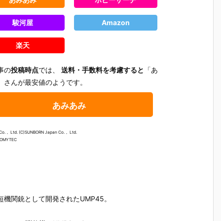
駿河屋
Amazon
楽天
事の
投稿時点
では、
送料・手数料を考慮すると
「あ
」さんが最安値のようです。
あみあみ
o.， Ltd. (C)SUNBORN Japan Co.， Ltd.
TOMYTEC
パ
1/35『UH-1Y
【機動戦士ガ
【蒼き鋼のア
【トップ
短機関銃として開発されたUMP45。
】
ヴェノム “ア
ンダム】G.M.
ルペジオ -ア
マーヴェ
改
メリカ海兵
G. COLLECTI
ルス・ノヴ
ク】1/72