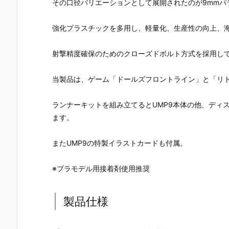
その口径バリエーションとして展開されたのが9mmパ
ージェント・
1 イグナティ
ス・フォー
イーグルプ
スティング』
ウス』プラモ
『M1A2エイ
ス』プラモ
可動式 シリカ
デル予約【GI
ブラムス』
ル予約【HM
強化プラスチックを多用し、軽量化、生産性の向上、
ゲルフィギュ
GA GARAGE
『新73式小型
A GARAGE
ア予約【infin
／ベルファイ
トラック』1/
より2025年
ity Studio】
ン】より202
64 ミニカー
1月発売予定
射撃精度確保のためのクローズドボルト方式を採用し
より2027年1
6年1月発売予
予約【トミー
月発売予定♪
定♪
テック】202
当製品は、ゲーム「ドールズフロントライン」と「リ
6年2月発売予
定♪
ランナーキットを組み立てるとUMP9本体の他、ディ
ます。
またUMP9の特製イラストカードも付属。
※プラモデル用接着剤使用推奨
製品仕様