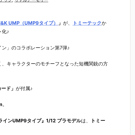
H&K UMP（UMP9タイプ）
」
が、
トミーテック
か
ト
化♪
ン」のコラボレーション第7弾♪
く
、キャラクターのモチーフとなった短機関銃の方
カード」
が付属♪
m
。
インUMP9タイプ』1/12 プラモデル
は、
トミー