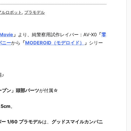
アルロボット
,
プラモデル
ovie
」
より、
純警察用試作レイバー：AV-X0
「
零
パニー
から
「
MODEROID（モデロイド）
」
シリー
♪
ープン」頭部パーツ
が付属☆
5cm
。
ー 1/60 プラモデル
は、
グッドスマイルカンパニ