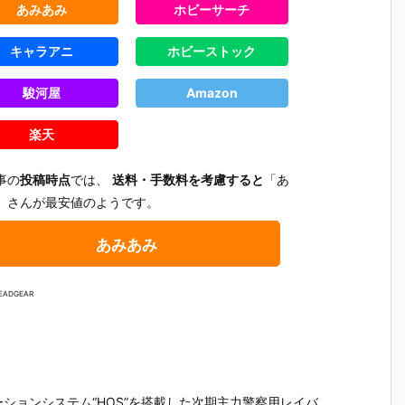
あみあみ
ホビーサーチ
キャラアニ
ホビーストック
駿河屋
Amazon
楽天
事の
投稿時点
では、
送料・手数料を考慮すると
「あ
」さんが最安値のようです。
あみあみ
EADGEAR
】
【ヱヴァンゲ
【ゴジラvsメ
【DF】PLAM
【ブルアカ
ド
リヲン新劇場
カゴジラ】M
ATEA『ケリ
igma『シ
セ
版】MODER
ODEROID
ー バニーVe
コ＊テラ
ションシステム“HOS”を搭載した次期主力警察用レイバ