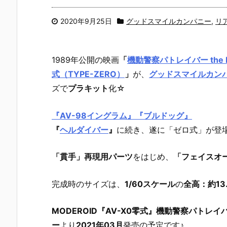
2020年9月25日
グッドスマイルカンパニー
,
リ
1989年公開の映画
「
機動警察パトレイバー the M
式（TYPE-ZERO）
」
が、
グッドスマイルカン
ズで
プラキット
化☆
『AV-98イングラム』『ブルドッグ』
『
ヘルダイバー
』
に続き、遂に「ゼロ式」が登場
「貫手」再現用パーツ
をはじめ、
「フェイスオ
完成時のサイズは、
1/60スケール
の
全高：約13.
MODEROID『AV-X0零式』機動警察パトレイバ
ー
より
2021年03月
発売の予定です♪