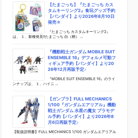
【たまごっち】『たまごっち カス
タムキーリング2』食玩グッズ予約
【バンダイ】より2026年8月10日
発売☆
『たまごっち カスタムキーリング2』
は、 １、新種発見!!たまごっち 白（柄） ...
『機動戦士ガンダム MOBILE SUIT
ENSEMBLE 16』デフォルメ可動フ
ィギュア予約【バンダイ】より20
26年12月再販予定♪
『MOBILE SUIT ENSEMBLE 16』のライ
ンナップは、 １、ハイニ ...
【ガンプラ】FULL MECHANICS
1/100『ガンダムエアリアル』機動
戦士ガンダム 水星の魔女 プラモデ
ル予約【バンダイ】より2026年8
月6日再販予定♪
【取扱説明書】FULL MECHANICS 1/100 ガンダムエアリアル