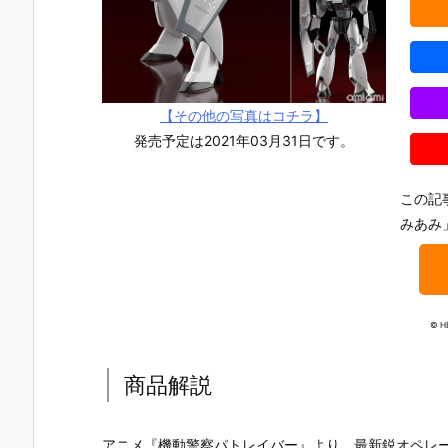
【その他の写真はコチラ】
発売予定は2021年03月31日です。
この記
みあみ
© H
商品解説
【ナイツ&マ
【東島丹三郎
【初音ミク】
【メガニケ
ジック】MOD
は仮面ライダ
PLAMATEA
1/12『レッ
EROID『ゴル
ーになりた
『初音ミク』
フード ナン
アニメ『機動警察パトレイバー』より、最新鋭オペレー