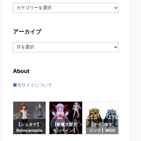
カ
テ
ゴ
リ
アーカイブ
ー
ア
ー
カ
イ
About
ブ
■当サイトについて
】f
【シュタゲ】
【斬魔大聖デ
【ナイツ&マ
【東島
ロ
Reincarnatio
モンベイン】
ジック】MOD
は仮面
ー』
n『牧瀬紅莉
PLAMATEA
EROID『ゴル
ーにな