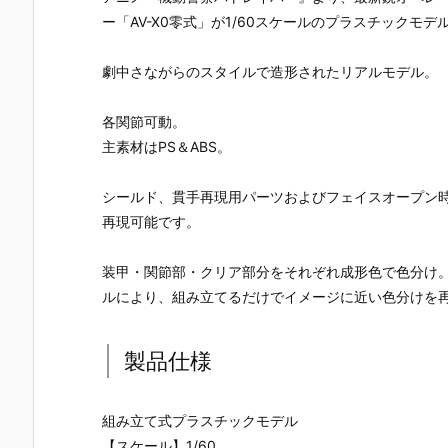
ドリーオ（金
い】figma
キャラクタ
ンスレッド
ー「AV-X0零式」が1/60スケールのプラスチックモ
獅子）』『ジ
『岡田ユリコ
ー・ボーカ
勝利の女神
ルバティーガ
（電波人間タ
ル・シリーズ
NIKKE 可動
（銀虎）』プ
ックルVe
01 プラモデル
ィギュア予
劇中さながらのスタイルで造形されたリアルモデル。
ラモデル予約
r.）』可動フ
予約【グッド
【あみあみ×
【グッドスマ
ィギュア予約
スマイルカン
蝸之殼Snail
イルカンパニ
【グッドスマ
パニー】より
Shell】より
各関節可動。
ー】より202
イルカンパニ
2027年1月発
027年6月発
主素材はPS＆ABS。
7年1月発売予
ー】2027年5
売予定♪
売予定☆
定♪
月発売予定♪
シールド、貫手再現用パーツおよびフェイスオープン
再現可能です。
装甲・関節部・クリア部分をそれぞれ成形色で色分け
ルにより、組み立てるだけでイメージに近い色分けを
製品仕様
組み立て式プラスチックモデル
【スケール】1/60