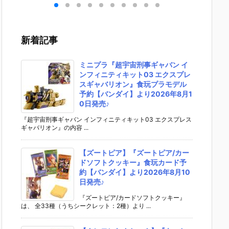
ーカ
栖（まきせ く
『アル・アジ
ドリーオ（金
い】fig
フィ
りす）』STEI
フ』プラモデ
獅子）』『ジ
『岡田
約
NS;GATE プ
ル予約【グッ
ルバティーガ
（電波
スマ
ラモデル予約
ドスマイルカ
（銀虎）』プ
ックルV
新着記事
パニ
【グッドスマ
ンパニー】よ
ラモデル予約
r.）』
02
イルカンパニ
り2027年4月
【グッドスマ
ィギュ
売予
ー】より202
発売予定☆
イルカンパニ
【グッ
ミニプラ『超宇宙刑事ギャバン イ
6年12月発売
ー】より202
イルカ
ンフィニティキット03 エクスプレ
予定♪
7年1月発売予
ー】202
スギャバリオン』食玩プラモデル
定♪
月発売予
予約【バンダイ】より2026年8月1
0日発売♪
『超宇宙刑事ギャバン インフィニティキット03 エクスプレス
ギャバリオン』の内容 ...
【ズートピア】『ズートピア/カー
ドソフトクッキー』食玩カード予
約【バンダイ】より2026年8月10
日発売♪
『ズートピア/カードソフトクッキー』
は、 全33種（うちシークレット：2種）より ...