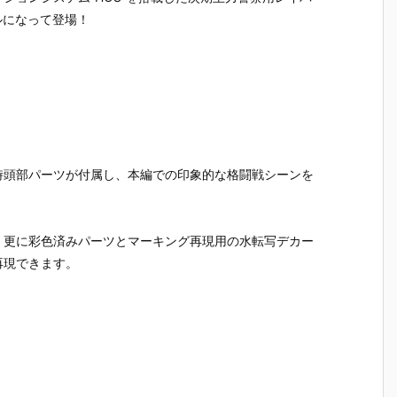
』
OID『エヴァ
『スーパーメ
r.』saitom プ
ブルーア
デルになって登場！
：
ンゲリオン第
カゴジラ』プ
ラモデル予約
イブ 可動
フ
13号機』プラ
ラモデル予約
【グッドスマ
ギュア予
約
モデル予約
【グッドスマ
イルカンパニ
【グッド
【グッドスマ
イルカンパニ
ー】より202
イルカン
イルカンパニ
ー】より202
7年2月発売予
ー】より2
2
ー】より202
7年3月発売予
定♪
7年4月発
7年1月発売予
定♪
定☆
定♪
時頭部パーツが付属し、本編での印象的な格闘戦シーンを
。更に彩色済みパーツとマーキング再現用の水転写デカー
再現できます。