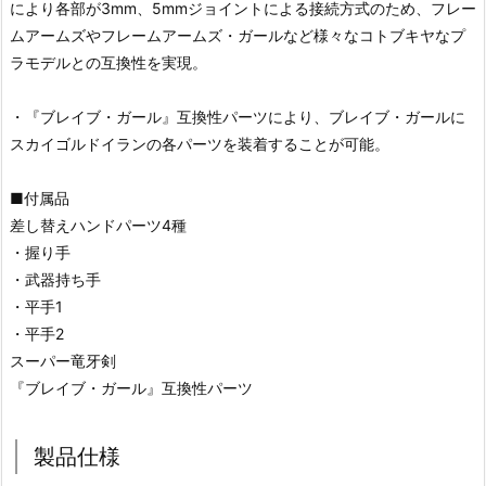
により各部が3mm、5mmジョイントによる接続方式のため、フレー
ムアームズやフレームアームズ・ガールなど様々なコトブキヤなプ
ラモデルとの互換性を実現。
・『ブレイブ・ガール』互換性パーツにより、ブレイブ・ガールに
スカイゴルドイランの各パーツを装着することが可能。
■付属品
差し替えハンドパーツ4種
・握り手
・武器持ち手
・平手1
・平手2
スーパー竜牙剣
『ブレイブ・ガール』互換性パーツ
製品仕様