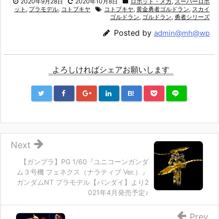
2020年9月28日
2020年10月8日
ロボット・メカ
,
スーパーロボ
ット
,
プラモデル
,
コトブキヤ
コトブキヤ
,
黄金勇者ゴルドラン
,
スカイ
ゴルドラン
,
ゴルドラン
,
勇者シリーズ
Posted by
admin@mh@wp
よろしければシェアお願いします
B!
Next
【ガンプラ】PG 1/60『ユニコーンガンダ
ム３号機 フェネクス（ナラティブ Ver.）』
ガンダムNT プラモデル【バンダイ】より2
021年4月発売予定♪
Prev