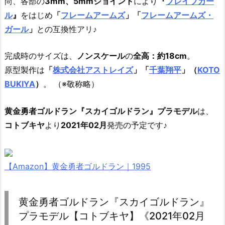
尚、各部の
3mm、5mmジョイント
により
『
ブレイブガー
ル
』
をはじめ
「
フレームアームズ
」「
フレームアームズ・
ガール
」
との互換性アリ♪
完成時のサイズは、
ノンスケール
の
全高：約18cm
。
原型製作は
「
株式会社アストレイズ
」「
千葉翔平
」（
KOTO
BUKIYA
）
。 （※敬称略）
黄金勇者ゴルドラン『スカイゴルドラン』プラモデル
は、
コトブキヤ
より
2021年02月
発売の予定です♪
【Amazon】黄金勇者ゴルドラン｜1995
黄金勇者ゴルドラン『スカイゴルドラン』
プラモデル【コトブキヤ】《2021年02月