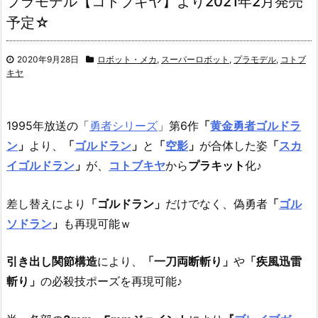
プラモデル【コトブキヤ】より2021年2月発売
予定☆
2020年9月28日
ロボット・メカ
,
スーパーロボット
,
プラモデル
,
コトブ
キヤ
1995年放送の「
勇者シリーズ
」第6作
「
黄金勇者ゴルドラ
ン
」
より、
「
ゴルドラン
」
と
「
空影
」
が合体した姿
「
スカ
イゴルドラン
」
が、
コトブキヤ
から
プラキット
化♪
差し替えにより
「ゴルドラン」
だけでなく、偽勇者
「
ゴル
ソドラン
」
も再現可能ｗ
引き出し関節構造
により、
「一刀両断斬り」
や
「疾風迅雷
斬り」
の必殺技ポーズを再現可能♪