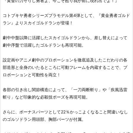
『黄金の力守りし勇者よ、今こそ甦り我が前に現れ出でよ！』
コトブキヤ勇者シリーズプラモデル第4弾として、『黄金勇者ゴルド
ラン』よりスカイゴルドランが登場！
劇中中盤以降に活躍したスカイゴルドランから、差し替えによって
劇中序盤で活躍したゴルドランも再現可能。
設定画やアニメ劇中のプロポーションを徹底追及したこだわりの各
部造形と全身のいたるところに可動フレームを内蔵することで、プ
ロポーションと可動性を両立！
各部の引き出し関節構造によって、「一刀両断斬り」や「疾風迅雷
斬り」など印象的な必殺技ポーズを再現可能。
さらに、ボーナスパーツとして22％かっこよくなること間違いなし
のゴルソドラン用頭部、胸部パーツが付属。