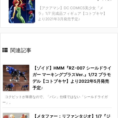
【アクアマン】DC COMICS美少女『メ
ラ』1/7 完成品フィギュア【コトブキヤ】
より2021年3月発売予定♪
関連記事
【ゾイド】HMM『RZ-007 シールドライ
ガー マーキングプラスVer.』1/72 プラモ
デル【コトブキヤ】より2022年5月発売
予定♪
コクピットが単座なので、「バン」仕様ではない「シールドライガ
ー」。
【メタファー：リファンタジオ】1/7『ジ