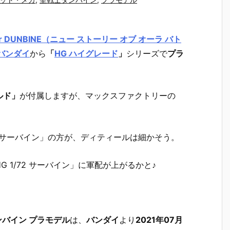
Battler DUNBINE（ニュー ストーリー オブ オーラ バト
バンダイ
から
「
HG ハイグレード
」
シリーズで
プラ
ルド」
が付属しますが、マックスファクトリーの
X サーバイン」の方が、ディティールは細かそう。
 1/72 サーバイン」に軍配が上がるかと♪
。
ンバイン プラモデル
は、
バンダイ
より
2021年07月