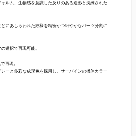
動
ガ（レズン・
型』機動戦士
動戦士Zガン
連邦軍カ
フォルム、生物感を意識した反りのある造形と洗練された
ム
シュナイダー
ガンダムZZ
ダム プラモデ
ー』機動
専用機）』機
プラモデル予
ル予約【バン
Zガンダム
ン
動戦士ガンダ
約【バンダ
ダイ】より20
ラモデル
0
ム 逆襲のシャ
イ】より202
26年7月30日
【バンダ
などにあしらわれた紋様を精密かつ細やかなパーツ分割に
日
ア プラモデル
6年7月30日
再販予定♪
より2026
予約【バンダ
再販予定♪
月30日再
イ】2026年7
定♪
月30日再販予
ツの選択で再現可能。
定♪
色で再現。
グレーと多彩な成形色を採用し、サーバインの機体カラー