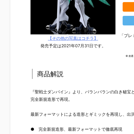
「プレ
【その他の写真はコチラ】
発売予定は2021年07月31日です。
© 創
商品解説
『聖戦士ダンバイン』より、バランバランの白き秘宝と
完全新規造形で再現。
最新フォーマットによる造形とギミックを再現し、出
【ガンプラ】
【ガンプラ】
【ガンプラ】
【ガンプラ
HG 1/144
HG 1/144
HGFC 1/144
HGUC 1/14
● 完全新規造形、最新フォーマットで徹底再現
『ガンダムレ
『ブラックナ
『マスターガ
『スターク