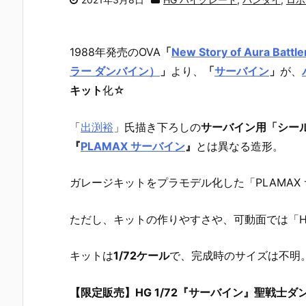
1988年発売のOVA
「
New Story of Aura 
ラー ダンバイン）
」
より、
「
サーバイン
」
が、
キット
化☆
「
出渕裕
」氏描き下ろしの
サーバイン用「シー
『
PLAMAX サーバイン
』
とは異なる造形。
ガレージキットをプラモデル化した「PLAMA
ただし、キットの作りやすさや、可動面では「HG
キットは
1/72ケール
で、完成時のサイズは不明
【限定販売】HG 1/72『サーバイン』聖戦士ダ