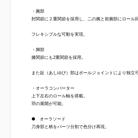
・腕部
肘関節に２重関節を採用し、二の腕と前腕部にロール
フレキシブルな可動を実現。
・脚部
膝関節にも2重関節を採用。
また趾（あしゆび）部はボールジョイントにより独立
・オーラコンバーター
上下左右のロール軸を搭載。
羽の展開が可能。
● オーラソード
刀身部と柄をパーツ分割で色分け再現。