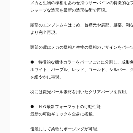
ギルス』機動
イトスコード
ンダム＆風雲
ェガン』機
メカと生物の様相をあわせ持つサーバインの特徴的な
戦士ガンダム
カルラ』機動
再起』機動武
戦士ガンダ
シャープな造形を最新の造形技術で再現。
AGE プラモデ
戦士ガンダム
闘伝Gガンダ
UC プラモデ
ル予約【バン
SEED FREED
ム プラモデル
ル予約【バ
ダイ】より20
OM プラモデ
予約【バンダ
ダイ】より2
頭部のエンブレムをはじめ、首襟元や肩部、腰部、鞘
26年7月30日
ル予約【バン
イ】より202
26年7月30
より完全再現。
再販予定♪
ダイ】より20
6年7月30日
再販予定♪
26年7月30日
再販予定♪
再販予定♪
頭部の瞳はメカの様相と生物の様相のデザインをパー
● 特徴的な機体カラーをパーツごとに分割し、成形
ホワイト、パープル、レッド、ゴールド、シルバー、
を細やかに再現。
羽には変光パール素材を用いたクリアパーツを採用。
● ＨＧ最新フォーマットの可動性能
最新の可動ギミックを全身に搭載。
優麗にして柔軟なポージングが可能。