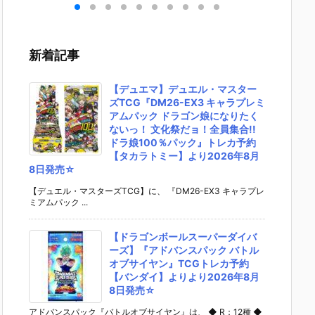
ラ
ソラリ機（復
ブルオースカ
ギルス』機動
イトス
戦士
讐のレクイエ
イ』ガンダム
戦士ガンダム
カルラ
 プ
ム）』機動戦
ビルドダイバ
AGE プラモデ
戦士ガ
予約
士ガンダム 復
ーズ プラモデ
ル予約【バン
SEED F
新着記事
イ】
讐のレクイエ
ル予約【バン
ダイ】より20
OM プ
年7
ム プラモデル
ダイ】より20
26年7月30日
ル予約
販予
予約【バンダ
26年7月30日
再販予定♪
ダイ】よ
【デュエマ】デュエル・マスター
イ】2026年7
再販予定♪
26年7
ズTCG『DM26-EX3 キャラプレミ
月30日再販予
再販予定
アムパック ドラゴン娘になりたく
定♪
ないっ！ 文化祭だョ！全員集合!!
ドラ娘100％パック』トレカ予約
【タカラトミー】より2026年8月
8日発売☆
【デュエル・マスターズTCG】に、 『DM26-EX3 キャラプレ
ミアムパック ...
【ドラゴンボールスーパーダイバ
ーズ】『アドバンスパック バトル
オブサイヤン』TCGトレカ予約
【バンダイ】よりより2026年8月
8日発売☆
アドバンスパック『バトルオブサイヤン』は、 ◆ R：12種 ◆