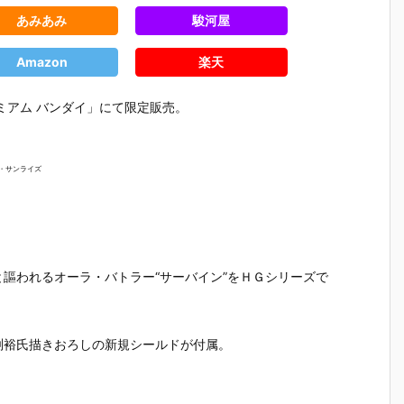
あみあみ
駿河屋
Amazon
楽天
ミアム バンダイ」にて限定販売。
通・サンライズ
謳われるオーラ・バトラー“サーバイン”をＨＧシリーズで
渕裕氏描きおろしの新規シールドが付属。
】
【ガンプラ】
【ガンプラ】
【ガンプラ】
【ガンプ
4
HGUC 1/144
HGUC 1/144
HGUC 1/144
HGUC 1/1
ジ
『ギラ・ドー
『バウ量産
『ジ・オ』機
『ハイザ