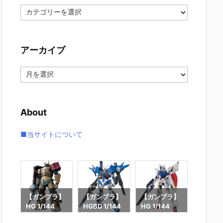
カ
テ
ゴ
リ
アーカイブ
ー
ア
ー
カ
イ
About
ブ
■当サイトについて
ラ】
【ガンプラ】
【ガンプラ】
【ガンプラ】
【ガン
44
HG 1/144
HGBD 1/144
HG 1/144
HG 1/1
ック
『ザクII F型
『ガンダムダ
『ガンダムレ
『ブラ