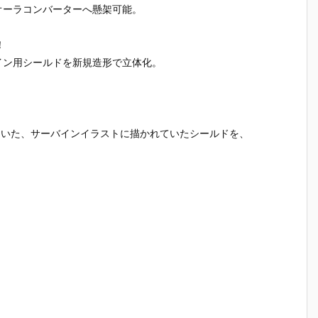
オーラコンバーターへ懸架可能。
！
イン用シールドを新規造形で立体化。
に掲載されていた、サーバインイラストに描かれていたシールドを、