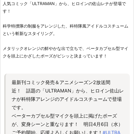
人気コミック「ULTRAMAN」から、ヒロインの佐山レナが登場で
す！
科学特捜隊の制服をアレンジした、科特隊風アイドルコスチューム
という斬新なスタイリング。
メタリックオレンジの鮮やかな出で立ちで、ベータカプセル型マイ
クを頭上にかざしたポーズがビシッと決まっています！
最新刊コミック発売＆アニメシーズン2放送間
近！ 話題の「ULTRAMAN」から、ヒロイン佐山レ
ナが科特隊アレンジのアイドルコスチュームで登場
です。
ベーターカプセル型マイクを頭上に掲げたポーズ
が、変身シーンと重なります！ 明日4月6日（水）
ご予約開始。応援よろしくお願いします！
#ULTRA