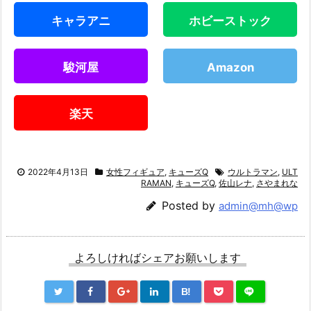
キャラアニ
ホビーストック
駿河屋
Amazon
楽天
2022年4月13日
女性フィギュア
,
キューズQ
ウルトラマン
,
ULT
RAMAN
,
キューズQ
,
佐山レナ
,
さやまれな
Posted by
admin@mh@wp
よろしければシェアお願いします
B!