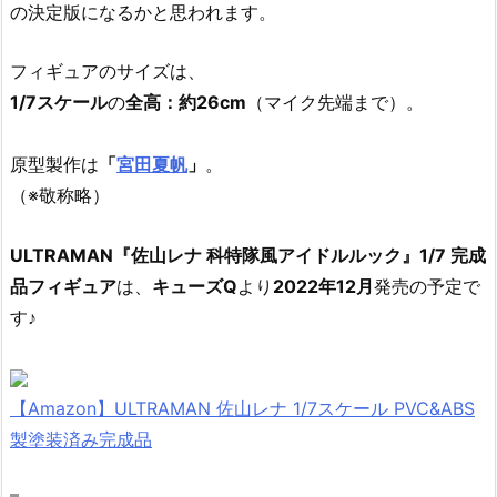
の決定版になるかと思われます。
フィギュアのサイズは、
1/7スケール
の
全高：約26cm
（マイク先端まで）。
原型製作は
「
宮田夏帆
」
。
（※敬称略）
ULTRAMAN『佐山レナ 科特隊風アイドルルック』1/7 完成
品フィギュア
は、
キューズQ
より
2022年12月
発売の予定で
す♪
【Amazon】ULTRAMAN 佐山レナ 1/7スケール PVC&ABS
製塗装済み完成品