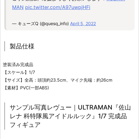
MAN
pic.twitter.com/A97uwpjHFi
— キューズQ (@quesq_info)
April 5, 2022
製品仕様
塗装済み完成品
【スケール】1/7
【サイズ】全高：頭頂約23.5cm、マイク先端：約26cm
【素材】PVC(一部ABS)
サンプル写真レヴュー｜ULTRAMAN『佐山
レナ 科特隊風アイドルルック』1/7 完成品
フィギュア