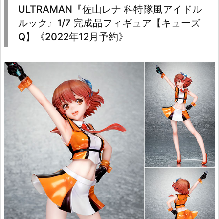
ULTRAMAN『佐山レナ 科特隊風アイドル
ルック』1/7 完成品フィギュア【キューズ
Q】《2022年12月予約》