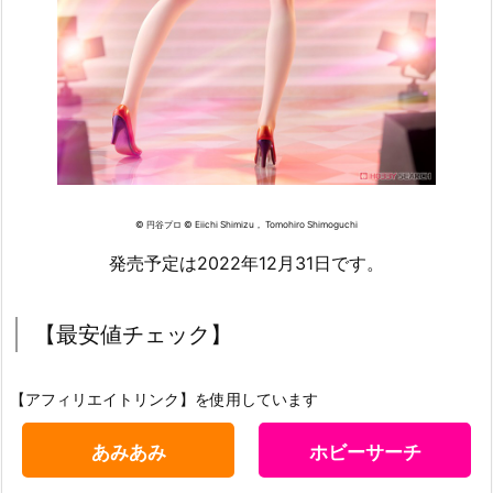
© 円谷プロ © Eiichi Shimizu， Tomohiro Shimoguchi
発売予定は2022年12月31日です。
【最安値チェック】
【アフィリエイトリンク】を使用しています
あみあみ
ホビーサーチ