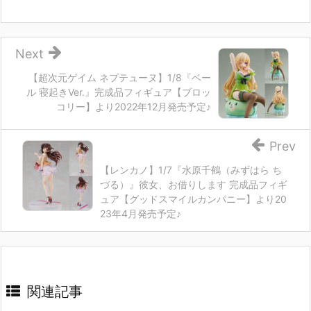
Next
【超次元ゲイム ネプテューヌ】1/8『ベー
ル 寝起きVer.』完成品フィギュア【ブロッ
コリー】より2022年12月発売予定♪
Prev
【レンカノ】1/7『水原千鶴（みずはら ち
づる）』彼女、お借りします 完成品フィギ
ュア【グッドスマイルカンパニー】より20
23年4月発売予定♪
関連記事