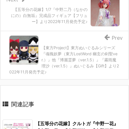
【五等分の花嫁】1/7『中野二乃（なかの
にの）白無垢』完成品フィギュア【フリュ
ー】より2022年11月発売予定♪
Prev
【東方Project】東方ぬいぐるみシリーズ
『魂魄妖夢（東方LostWord 幽玄の剣聖ve
r.）』他『博麗霊夢（ver.1.5）』『霧雨魔
理沙（ver.1.5）』ぬいぐるみ【Gift】より2
022年11月発売予定♪
関連記事
【五等分の花嫁】クルトガ『中野一花』