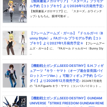
【無限邂逅メガロマリア】『スターズ』プラモデ
ル予約【コトブキヤ】より2026年12月発売予定♪
【無限邂逅メガロマリア】に、 「スターズ」がラインナ
ップ♪ もちろん、眼球可動ギ ...
【フレームアームズ・ガール】『ドゥルガーI〈B
unny Style〉』FAガール プラモデル予約【コト
ブキヤ】より2027年1月発売予定☆
【フレームアー
ムズ・ガール】に、 『FAガール ドゥルガーI〈Bunny Sty
...
【機動戦士ガンダムSEED DESTINY】S.H.フィギ
ュアーツ『キラ・ヤマト（オーブ連合首長国パイ
ロットスーツVer.）』可動フィギュア予約【バン
ダイ】より2026年12月発売予定♪
2024年7月発売
の『S.H.Figuarts キラ・ヤマト（コンパスパイロット ...
【機動戦士ガンダムSEED DESTINY】GUNDAM
UNIVERSE『STRIKE FREEDOM GUNDAM RENE