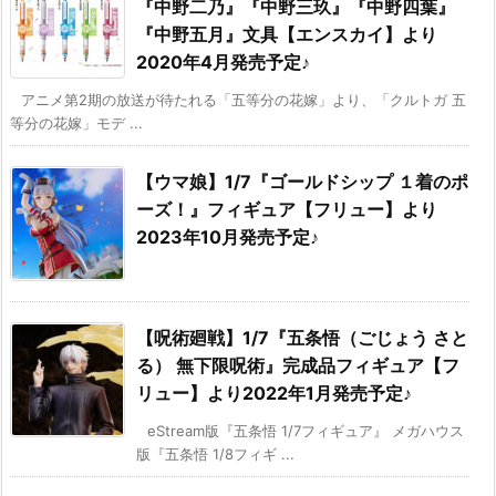
『中野二乃』『中野三玖』『中野四葉』
『中野五月』文具【エンスカイ】より
2020年4月発売予定♪
アニメ第2期の放送が待たれる「五等分の花嫁」より、「クルトガ 五
等分の花嫁」モデ ...
【ウマ娘】1/7『ゴールドシップ １着のポ
ーズ！』フィギュア【フリュー】より
2023年10月発売予定♪
【呪術廻戦】1/7『五条悟（ごじょう さと
る） 無下限呪術』完成品フィギュア【フ
リュー】より2022年1月発売予定♪
eStream版『五条悟 1/7フィギュア』 メガハウス
版『五条悟 1/8フィギ ...