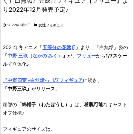
く）白無垢』完成品フィギュア【フリュー】よ
り2022年12月発売予定♪
2022年6月2日
女性フィギュア
2021年冬アニメ
「
五等分の花嫁∬
」
より、
「白無垢」姿の
「
中野 三玖（なかの みく）
」
が、
フリュー
から
1/7スケー
ル
で立体化♪
『中野四葉 -白無垢-』1/7フィギュア
に続き、
「中野三玖」
がリリース。
頭部の
「綿帽子（わたぼうし）」
は、
着脱可能
なキャスト
オフ仕様♪
フィギュアのサイズは、