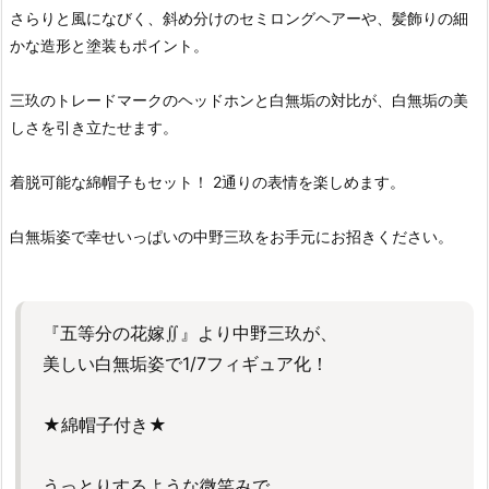
さらりと風になびく、斜め分けのセミロングヘアーや、髪飾りの細
かな造形と塗装もポイント。
三玖のトレードマークのヘッドホンと白無垢の対比が、白無垢の美
しさを引き立たせます。
着脱可能な綿帽子もセット！ 2通りの表情を楽しめます。
白無垢姿で幸せいっぱいの中野三玖をお手元にお招きください。
『五等分の花嫁∬』より中野三玖が、
美しい白無垢姿で1/7フィギュア化！
★綿帽子付き★
うっとりするような微笑みで、