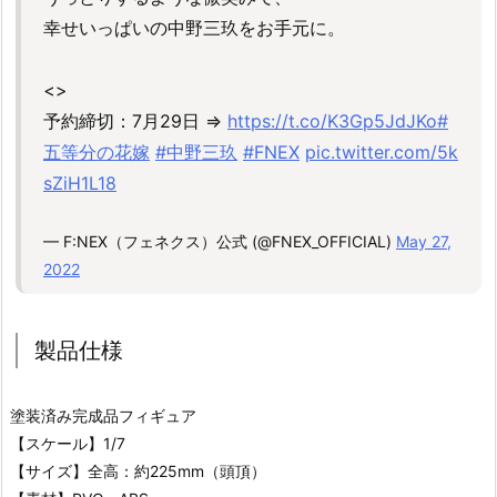
幸せいっぱいの中野三玖をお手元に。
<
>
予約締切：7月29日 ⇒
https://t.co/K3Gp5JdJKo
#
五等分の花嫁
#中野三玖
#FNEX
pic.twitter.com/5k
sZiH1L18
— F:NEX（フェネクス）公式 (@FNEX_OFFICIAL)
May 27,
2022
製品仕様
塗装済み完成品フィギュア
【スケール】1/7
【サイズ】全高：約225mm（頭頂）