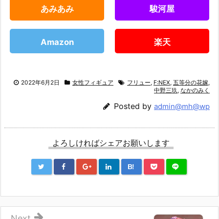
あみあみ
駿河屋
Amazon
楽天
2022年6月2日
女性フィギュア
フリュー
,
F:NEX
,
五等分の花嫁
,
中野三玖
,
なかのみく
Posted by
admin@mh@wp
よろしければシェアお願いします
B!
Next