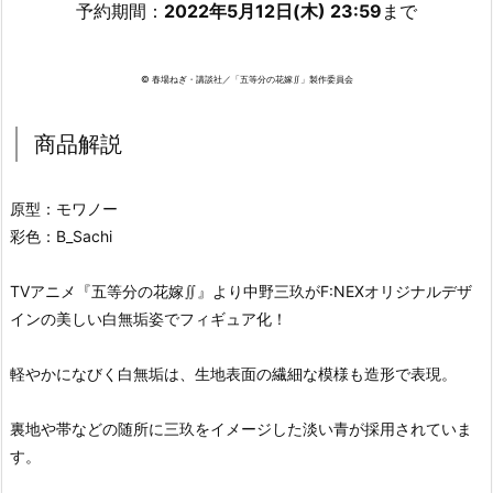
予約期間：
2022年5月12日(木) 23:59
まで
© 春場ねぎ・講談社／「五等分の花嫁∬」製作委員会
商品解説
原型：モワノー
彩色：B_Sachi
TVアニメ『五等分の花嫁∬』より中野三玖がF:NEXオリジナルデザ
インの美しい白無垢姿でフィギュア化！
軽やかになびく白無垢は、生地表面の繊細な模様も造形で表現。
裏地や帯などの随所に三玖をイメージした淡い青が採用されていま
す。