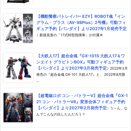
【機動警察パトレイバー EZY】ROBOT魂『イン
グラム・プラス（AV-98Plus）2号機』可動フィ
ギュア予約【バンダイ】より2027年1月発売予定
♪
新規造形の「17式特型指揮車」が付属☆
【大鉄人17】超合金魂『GX-101S 大鉄人17＆ワ
ンエイト グラビトンBOX』可動フィギュア予約
【バンダイ】より2027年3月発売予定♪
2022年3月
発売の『超合金魂 GX-101 大鉄人17』と、 2022年8月限
...
【超電磁ロボ コン・バトラーV】超合金魂『GX-1
21 コン・バトラーV6』変形合体フィギュア予約
【バンダイ】より2027年2月発売予定♪
う～ん、な
んでこんなの出したんだろう？