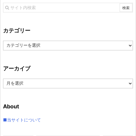
カテゴリー
カ
テ
ゴ
リ
アーカイブ
ー
ア
ー
カ
イ
About
ブ
■当サイトについて