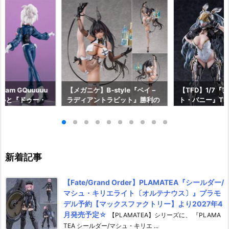
am GQuuuuu
【メガニケ】B-style『ベイ –
【TFD】1/7『
aらいと『ドゥー・
ラディアントラビット』勝利の
ト・バニー』The F
ロットスーツVe
女神：NIKKE 1/4 フィギュア予
dant 完成品フ
ア予約【メガハウ
約【フリーイング】より2026
【マックスファ
6年7月発売予定♪
年12月発売予定☆
2027年7月発
新着記事
【Fate/Grand Order】PLAMATEA『シールダー/
マシュ・キリエライト〔オルテナウス〕』プラモ
デル予約【マックスファクトリー】より2027年4
月発売予定☆
【PLAMATEA】シリーズに、 『PLAMA
TEA シールダー/マシュ・キリエ ...