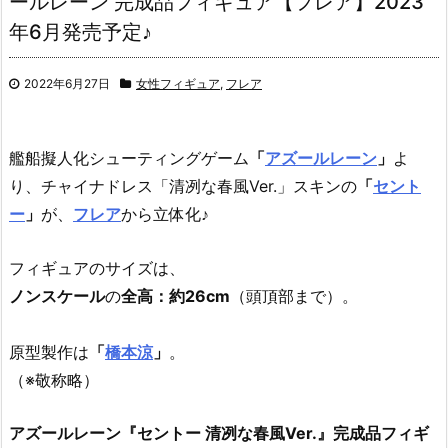
ールレーン 完成品フィギュア【フレア】2023
年6月発売予定♪
2022年6月27日
女性フィギュア
,
フレア
艦船擬人化シューティングゲーム
「
アズールレーン
」
よ
り、チャイナドレス「清冽な春風Ver.」スキンの
「
セント
ー
」
が、
フレア
から立体化♪
フィギュアのサイズは、
ノンスケール
の
全高：約26cm
（頭頂部まで）。
原型製作は
「
橋本涼
」
。
（※敬称略）
アズールレーン『セントー 清冽な春風Ver.』完成品フィギ