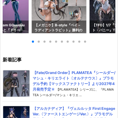
am GQuuuuu
【メガニケ】B-style『ベイ –
【TFD】1/7『
aらいと『ドゥー・
ラディアントラビット』勝利の
ト・バニー』The F
ロットスーツVe
女神：NIKKE 1/4 フィギュア予
dant 完成品フ
ア予約【メガハウ
約【フリーイング】より2026
【マックスファ
6年7月発売予定♪
年12月発売予定☆
2027年7月発
新着記事
【Fate/Grand Order】PLAMATEA『シールダー/
マシュ・キリエライト〔オルテナウス〕』プラモ
デル予約【マックスファクトリー】より2027年4
月発売予定☆
【PLAMATEA】シリーズに、 『PLAMA
TEA シールダー/マシュ・キリエ ...
【アルカナディア】『ヴェルルッタ First Engage
Ver.〈ファーストエンゲージVer.〉』プラモデル