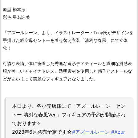
原型:橋本涼
彩色:星名詠美
「アズールレーン」より、イラストレーター・Tony氏がデザインを
手掛けた軽空母セントーを着せ替え衣装「清冽な春風」にて立体
化！
可憐な表情、体に密着した秀逸な造形ディティールと繊細な質感表
現が美しいチャイナドレス、透明素材を使用した扇子とストールな
どがあいまって美麗なフィギュアとなりました。
本日より、各小売店様にて「アズールレーン セン
トー 清冽な春風Ver.」フィギュアの予約が開始され
ております✧
2023年6月発売予定です☆
#アズールレーン
#Azur