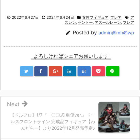
2022年6月27日
2024年6月24日
女性フィギュア
,
フレア
ア
ズレン
,
セントー
,
アズールレーン
,
フレア
Posted by
admin@mh@wp
よろしければシェアお願いします
B!
Next
【ドルフロ】1/7『一〇〇式 重傷ver.』ドー
ルズフロントライン 完成品フィギュア【わ
んだらー】より2022年12月発売予定♪