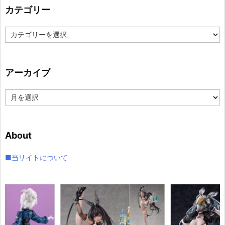
カテゴリー
カ
テ
ゴ
リ
アーカイブ
ー
ア
ー
カ
イ
About
ブ
■当サイトについて