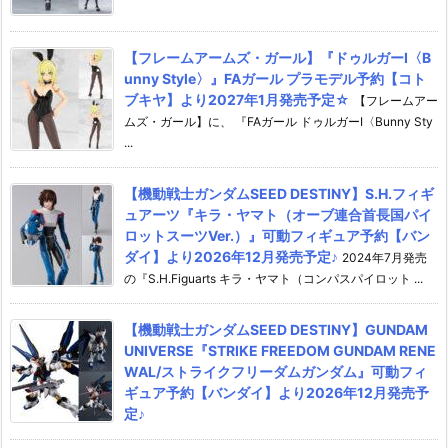
【フレームアームズ・ガール】『ドゥルガーI〈B
unny Style〉』FAガール プラモデル予約【コト
ブキヤ】より2027年1月発売予定☆
【フレームアー
ムズ・ガール】に、 『FAガール ドゥルガーI〈Bunny Sty
...
【機動戦士ガンダムSEED DESTINY】S.H.フィギ
ュアーツ『キラ・ヤマト（オーブ連合首長国パイ
ロットスーツVer.）』可動フィギュア予約【バン
ダイ】より2026年12月発売予定♪
2024年7月発売
の『S.H.Figuarts キラ・ヤマト（コンパスパイロット ...
【機動戦士ガンダムSEED DESTINY】GUNDAM
UNIVERSE『STRIKE FREEDOM GUNDAM RENE
WAL/ストライクフリーダムガンダム』可動フィ
ギュア予約【バンダイ】より2026年12月発売予
定♪