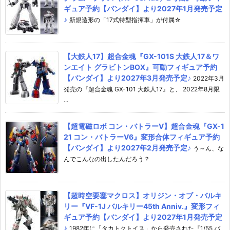
ギュア予約【バンダイ】より2027年1月発売予定
♪
新規造形の「17式特型指揮車」が付属☆
【大鉄人17】超合金魂『GX-101S 大鉄人17＆ワ
ンエイト グラビトンBOX』可動フィギュア予約
【バンダイ】より2027年3月発売予定♪
2022年3月
発売の『超合金魂 GX-101 大鉄人17』と、 2022年8月限
...
【超電磁ロボ コン・バトラーV】超合金魂『GX-1
21 コン・バトラーV6』変形合体フィギュア予約
【バンダイ】より2027年2月発売予定♪
う～ん、な
んでこんなの出したんだろう？
【超時空要塞マクロス】オリジン・オブ・バルキ
リー『VF-1J バルキリー45th Anniv.』変形フィ
ギュア予約【バンダイ】より2027年1月発売予定
♪
1982年に「タカトクトイス」から発売された『1/55 バ