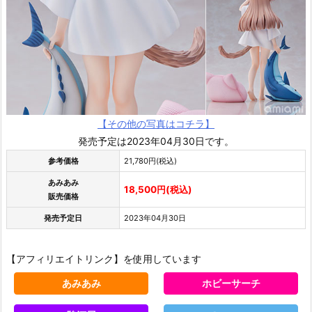
【その他の写真はコチラ】
発売予定は2023年04月30日です。
参考価格
21,780円(税込)
あみあみ
18,500円(税込)
販売価格
発売予定日
2023年04月30日
【アフィリエイトリンク】を使用しています
あみあみ
ホビーサーチ