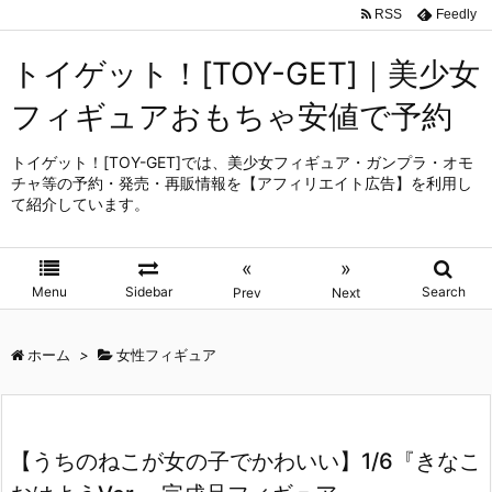
RSS
Feedly
トイゲット！[TOY-GET]｜美少女
フィギュアおもちゃ安値で予約
トイゲット！[TOY-GET]では、美少女フィギュア・ガンプラ・オモ
チャ等の予約・発売・再販情報を【アフィリエイト広告】を利用し
て紹介しています。
«
»
Menu
Sidebar
Search
Prev
Next
ホーム
>
女性フィギュア
【うちのねこが女の子でかわいい】1/6『きなこ