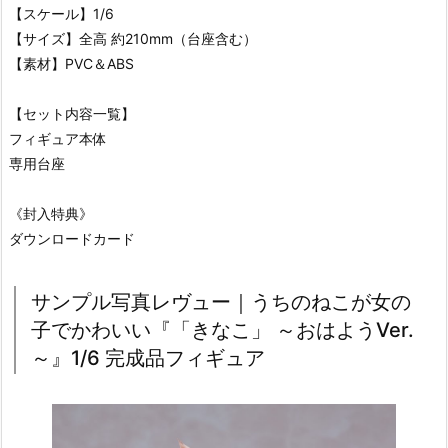
【スケール】1/6
【サイズ】全高 約210mm（台座含む）
【素材】PVC＆ABS
【セット内容一覧】
フィギュア本体
専用台座
《封入特典》
ダウンロードカード
サンプル写真レヴュー｜うちのねこが女の
子でかわいい『「きなこ」 ～おはようVer.
～』1/6 完成品フィギュア