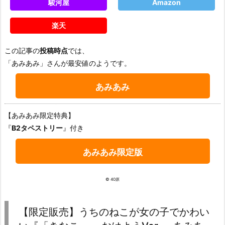
駿河屋
Amazon
楽天
この記事の
投稿時点
では、
「あみあみ」さんが最安値のようです。
あみあみ
【あみあみ限定特典】
『
B2タペストリー
』付き
あみあみ限定版
© 40原
【限定販売】うちのねこが女の子でかわい