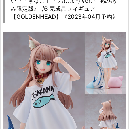
い『「きなこ」 ～おはようVer.～ あみあ
み限定版』1/6 完成品フィギュア
【GOLDENHEAD】《2023年04月予約》