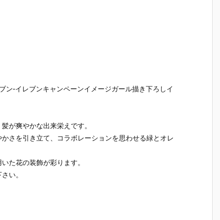
がセブン‐イレブンキャンペーンイメージガール描き下ろしイ
く髪が爽やかな出来栄えです。
やかさを引き立て、コラボレーションを思わせる緑とオレ
用いた花の装飾が彩ります。
下さい。
【プラグマ
【NEEDY GIR
【ドラゴンボ
【ワンピ
タ】カプコン
L OVERDOS
ールZ】デス
ス】フィ
さ
フィギュアビ
E】『ニディ
クトップリア
アーツZE