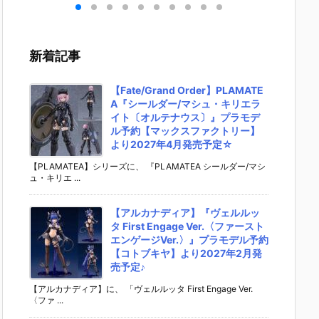
］
aらいと『ド
ントラビッ
ー』The First
ズ『ロ
リ
ゥー・ムラサ
ト』勝利の女
Descendant
フィギ
 -
メ パイロット
神：NIKKE 1/
完成品フィギ
約【エ
』
スーツVer.』
4 フィギュア
ュア予約【マ
ラス】よ
新着記事
ア予
フィギュア予
予約【フリー
ックスファク
26年8
ダ
約【メガハウ
イング】より
トリー】より
予定♪
02
ス】より202
2026年12月
2027年7月発
【Fate/Grand Order】PLAMATE
0日
6年7月発売予
発売予定☆
売予定☆
A『シールダー/マシュ・キリエラ
定♪
イト〔オルテナウス〕』プラモデ
ル予約【マックスファクトリー】
より2027年4月発売予定☆
【PLAMATEA】シリーズに、 『PLAMATEA シールダー/マシ
ュ・キリエ ...
【アルカナディア】『ヴェルルッ
タ First Engage Ver.〈ファースト
エンゲージVer.〉』プラモデル予約
【コトブキヤ】より2027年2月発
売予定♪
【アルカナディア】に、 「ヴェルルッタ First Engage Ver.
〈ファ ...