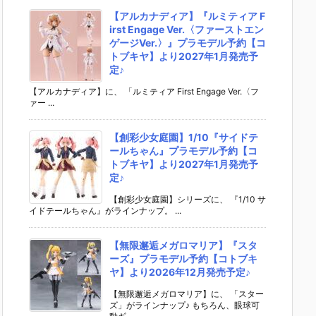
【アルカナディア】『ルミティア F
irst Engage Ver.〈ファーストエン
ゲージVer.〉』プラモデル予約【コ
トブキヤ】より2027年1月発売予
定♪
【アルカナディア】に、 「ルミティア First Engage Ver.〈フ
ァー ...
【創彩少女庭園】1/10『サイドテ
ールちゃん』プラモデル予約【コ
トブキヤ】より2027年1月発売予
定♪
【創彩少女庭園】シリーズに、 『1/10 サ
イドテールちゃん』がラインナップ。 ...
【無限邂逅メガロマリア】『スタ
ーズ』プラモデル予約【コトブキ
ヤ】より2026年12月発売予定♪
【無限邂逅メガロマリア】に、 「スター
ズ」がラインナップ♪ もちろん、眼球可