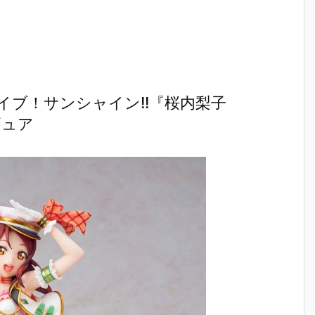
）
ルダー クリエ
ガの抱き枕カ
ルマッコイ
［超激戦
C
イターズモデ
バー（水着Ve
『ドラゴンボ
『ジュエ
I
ル『ヒュー＆
r.）』グッズ
ールZ 05 孫
ー・ボニー
ディアナ』1/
予約【WHY S
悟空＆チチ 限
臨死体験-
S
7 完成品フィ
O SERIOU
定復刻仕様
フィギュ
ギュア予約
S？】より20
版』フィギュ
約【バン
予
【カプコン】
26年6月発売
ア予約【メガ
イ】より2
n
より2027年1
予定♪
ハウス】より
5年12月2
ブ！サンシャイン!!『桜内梨子
月発売予定♪
2026年10月
発売♪
ィギュア
売
発売予定♪