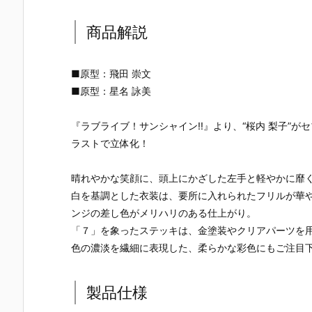
商品解説
■原型：飛田 崇文
■原型：星名 詠美
『ラブライブ！サンシャイン!!』より、“桜内 梨子”
ラストで立体化！
晴れやかな笑顔に、頭上にかざした左手と軽やかに靡
白を基調とした衣装は、要所に入れられたフリルが華
ンジの差し色がメリハリのある仕上がり。
「７」を象ったステッキは、金塗装やクリアパーツを
色の濃淡を繊細に表現した、柔らかな彩色にもご注目
【TFD】1/7
【ロックマ
【クロノ・ト
【攻殻機動
『アルティメ
ン】ギガンテ
リガー】フォ
隊】1/4『草
製品仕様
ット・バニ
ィックシリー
ルミズム『ク
薙素子（く