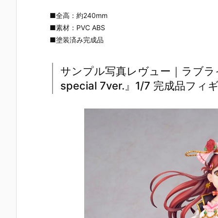
ー』The First
ズ『ロール』
ロノ』『マー
なぎ もとこ
Descendant
フィギュア予
ル』FORM-I
ORIGINAL 
■全高：約240mm
完成品フィギ
約【エクスプ
S フィギュア
OLORED ED
■素材：PVC ABS
ュア予約【マ
ラス】より20
予約【スクウ
TION』GHO
ックスファク
26年8月再販
ェア･エニッ
ST IN THE 
■塗装済み完成品
トリー】より
予定♪
クス】より20
HELL 完成品
2027年7月発
26年9月発売
フィギュア
売予定☆
予定☆
約【With Fa
サンプル写真レヴュー｜ラブライ
s！】より20
special 7ver.』1/7 完成品フ
27年3月発
予定♪