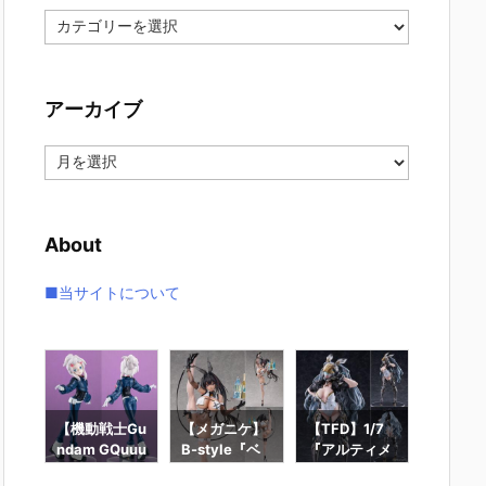
カ
テ
ゴ
リ
アーカイブ
ー
ア
ー
カ
イ
About
ブ
■当サイトについて
ー
【機動戦士Gu
【メガニケ】
【TFD】1/7
【ロッ
ギュ
ndam GQuuu
B-style『ベ
『アルティメ
ン】ギ
RO
uuuX】Lucre
イ – ラディア
ット・バニ
ィック