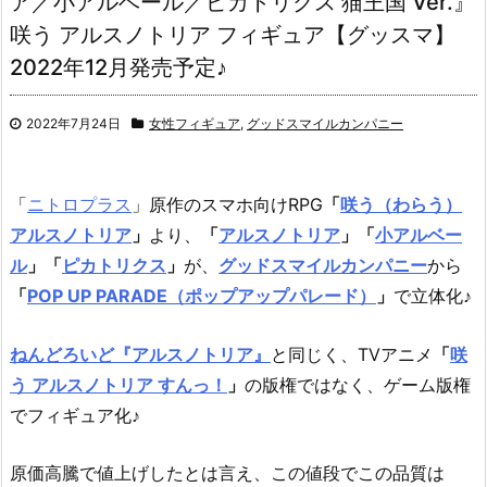
ア／小アルベール／ピカトリクス 猫王国 Ver.』
咲う アルスノトリア フィギュア【グッスマ】
2022年12月発売予定♪
2022年7月24日
女性フィギュア
,
グッドスマイルカンパニー
「
ニトロプラス
」原作のスマホ向けRPG
「
咲う（わらう）
アルスノトリア
」
より、
「
アルスノトリア
」
「
小アルベー
ル
」
「
ピカトリクス
」
が、
グッドスマイルカンパニー
から
「
POP UP PARADE（ポップアップパレード）
」
で立体化♪
ねんどろいど『アルスノトリア』
と同じく、TVアニメ
「
咲
う アルスノトリア すんっ！
」
の版権ではなく、ゲーム版権
でフィギュア化♪
原価高騰で値上げしたとは言え、この値段でこの品質は