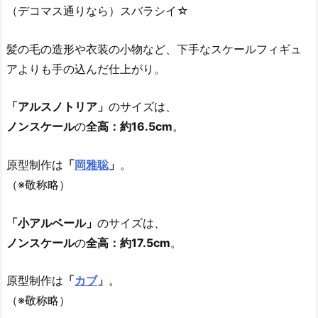
（デコマス通りなら）スバラシイ☆
髪の毛の造形や衣装の小物など、下手なスケールフィギュ
アよりも手の込んだ仕上がり。
「アルスノトリア」
のサイズは、
ノンスケール
の
全高：約16.5cm
。
原型制作は
「
岡雅聡
」
。
（※敬称略）
「小アルベール」
のサイズは、
ノンスケール
の
全高：約17.5cm
。
原型制作は
「
カブ
」
。
（※敬称略）