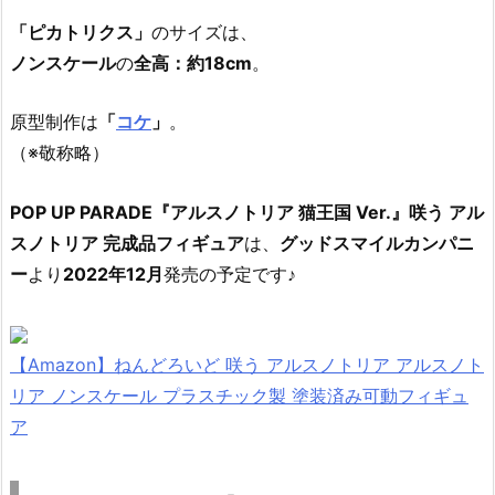
「ピカトリクス」
のサイズは、
ノンスケール
の
全高：約18cm
。
原型制作は
「
コケ
」
。
（※敬称略）
POP UP PARADE『アルスノトリア 猫王国 Ver.』咲う アル
スノトリア 完成品フィギュア
は、
グッドスマイルカンパニ
ー
より
2022年12月
発売の予定です♪
【Amazon】ねんどろいど 咲う アルスノトリア アルスノト
リア ノンスケール プラスチック製 塗装済み可動フィギュ
ア