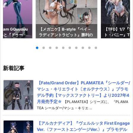
am GQuuuuu
【メガニケ】B-style『ベイ –
【TFD】1/7『
aらいと『ドゥー・
ラディアントラビット』勝利の
ト・バニー』The F
ロットスーツVe
女神：NIKKE 1/4 フィギュア予
dant 完成品フ
ア予約【メガハウ
約【フリーイング】より2026
【マックスファ
6年7月発売予定♪
年12月発売予定☆
2027年7月発
新着記事
【Fate/Grand Order】PLAMATEA『シールダー/
マシュ・キリエライト〔オルテナウス〕』プラモ
デル予約【マックスファクトリー】より2027年4
月発売予定☆
【PLAMATEA】シリーズに、 『PLAMA
TEA シールダー/マシュ・キリエ ...
【アルカナディア】『ヴェルルッタ First Engage
Ver.〈ファーストエンゲージVer.〉』プラモデル