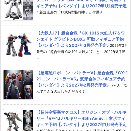
ギュア予約【バンダイ】より2027年1月発売予定
♪
新規造形の「17式特型指揮車」が付属☆
【大鉄人17】超合金魂『GX-101S 大鉄人17＆ワ
ンエイト グラビトンBOX』可動フィギュア予約
【バンダイ】より2027年3月発売予定♪
2022年3月
発売の『超合金魂 GX-101 大鉄人17』と、 2022年8月限
...
【超電磁ロボ コン・バトラーV】超合金魂『GX-1
21 コン・バトラーV6』変形合体フィギュア予約
【バンダイ】より2027年2月発売予定♪
う～ん、な
んでこんなの出したんだろう？
【超時空要塞マクロス】オリジン・オブ・バルキ
リー『VF-1J バルキリー45th Anniv.』変形フィ
ギュア予約【バンダイ】より2027年1月発売予定
♪
1982年に「タカトクトイス」から発売された『1/55 バ