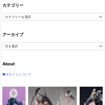
カテゴリー
カ
テ
ゴ
リ
アーカイブ
ー
ア
ー
カ
イ
About
ブ
■当サイトについて