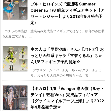
ブル・ヒロインズ『渡辺曜 Summer
Queens』1/8 組立フィギュアキット【ア
ワートレジャー】より2018年9月発売予
定♪
コチラの商品は、塗装済み完成品フィギュアではなく、頭部のみ塗装
＆組み立て済み。 ...
中の人は「早見沙織」さん♪【バトガ】お
っとり天然系キャラ「常磐くるみ」ちゃ
ん1/8フィギュア予約開始☆
アプリゲーム「バトルガール ハイスクール」よ
り、おっとり天然系の不思議ちゃん「常 ...
【ボカロ】1/8『Vsinger 洛天依（ルォ・
テンイ）芒種Ver.』完成品フィギュア
【グッドスマイルアーツ上海】より2022
年4月発売予定☆