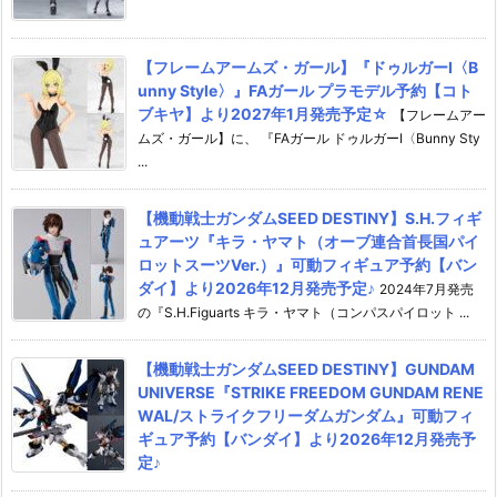
【フレームアームズ・ガール】『ドゥルガーI〈B
unny Style〉』FAガール プラモデル予約【コト
ブキヤ】より2027年1月発売予定☆
【フレームアー
ムズ・ガール】に、 『FAガール ドゥルガーI〈Bunny Sty
...
【機動戦士ガンダムSEED DESTINY】S.H.フィギ
ュアーツ『キラ・ヤマト（オーブ連合首長国パイ
ロットスーツVer.）』可動フィギュア予約【バン
ダイ】より2026年12月発売予定♪
2024年7月発売
の『S.H.Figuarts キラ・ヤマト（コンパスパイロット ...
【機動戦士ガンダムSEED DESTINY】GUNDAM
UNIVERSE『STRIKE FREEDOM GUNDAM RENE
WAL/ストライクフリーダムガンダム』可動フィ
ギュア予約【バンダイ】より2026年12月発売予
定♪