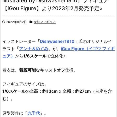
Illustrated by Dishwasher1910』フィギュア
【iGou Figure】より2023年2月発売予定♪
2022年8月2日
女性フィギュア
イラストレーター
「
Dishwasher1910
」
氏のオリジナルイ
ラスト
「
アンナ＆めぐみ
」
が、
iGou Figure（イゴウ フィギ
ュア）
から
1/6スケール
で立体化♪
着衣は、
着脱可能
な
キャストオフ
仕様。
フィギュアのサイズは、
1/6スケール
の
全高：約13cm
x
全幅：約27cm
（台座を含
む）。
原型製作は
「
九千代
」
。