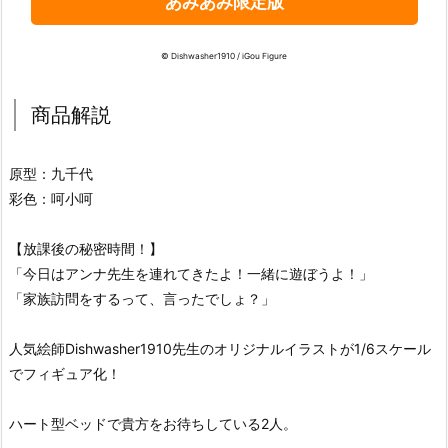
あみあみ限定版
© Dishwasher1910 / iGou Figure
商品解説
原型：九千代
彩色：呵小呵
【放課後の秘密時間！】
「今日はアンナ先生を連れてきたよ！一緒に遊ぼうよ！」
「家族訪問をするって、言ったでしょ？」
人気絵師Dishwasher1910先生のオリジナルイラストが1/6スケール
でフィギュア化！
ハート型ベッドで貴方をお待ちしている2人。