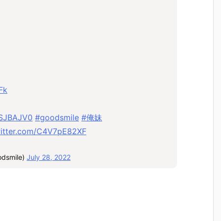
Fk
NSJBAJV0
#goodsmile
#俺妹
witter.com/C4V7pE82XF
smile)
July 28, 2022