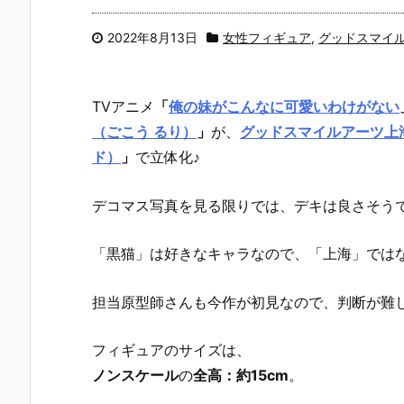
2022年8月13日
女性フィギュア
,
グッドスマイ
TVアニメ
「
俺の妹がこんなに可愛いわけがない
（ごこう るり）
」
が、
グッドスマイルアーツ上
ド）
」
で立体化♪
デコマス写真を見る限りでは、デキは良さそうで
「黒猫」は好きなキャラなので、「上海」では
担当原型師さんも今作が初見なので、判断が難
フィギュアのサイズは、
ノンスケール
の
全高：約15cm
。