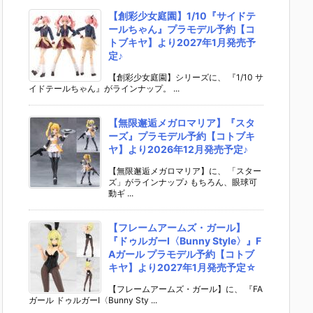
【創彩少女庭園】1/10『サイドテ
ールちゃん』プラモデル予約【コ
トブキヤ】より2027年1月発売予
定♪
【創彩少女庭園】シリーズに、 『1/10 サ
イドテールちゃん』がラインナップ。 ...
【無限邂逅メガロマリア】『スタ
ーズ』プラモデル予約【コトブキ
ヤ】より2026年12月発売予定♪
【無限邂逅メガロマリア】に、 「スター
ズ」がラインナップ♪ もちろん、眼球可
動ギ ...
【フレームアームズ・ガール】
『ドゥルガーI〈Bunny Style〉』F
Aガール プラモデル予約【コトブ
キヤ】より2027年1月発売予定☆
【フレームアームズ・ガール】に、 『FA
ガール ドゥルガーI〈Bunny Sty ...