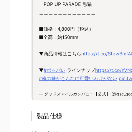
POP UP PARADE 黒猫
＿＿＿＿＿＿＿＿＿＿＿＿
■価格：4,800円（税込）
■全高：約150mm
▼商品情報はこちら
https://t.co/StqwBmfA
▼
#ポッパレ
ラインナップ
https://t.co/nV
#俺の妹がこんなに可愛いわけがない
pic.t
— グッドスマイルカンパニー【公式】 (@gsc_good
製品仕様