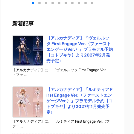
］
aらいと『ド
ントラビッ
ー』The First
ズ『ロ
リ
ゥー・ムラサ
ト』勝利の女
Descendant
フィギ
 -
メ パイロット
神：NIKKE 1/
完成品フィギ
約【エ
』
スーツVer.』
4 フィギュア
ュア予約【マ
ラス】よ
新着記事
ア予
フィギュア予
予約【フリー
ックスファク
26年8
ダ
約【メガハウ
イング】より
トリー】より
予定♪
02
ス】より202
2026年12月
2027年7月発
【アルカナディア】『ヴェルルッ
0日
6年7月発売予
発売予定☆
売予定☆
タ First Engage Ver.〈ファースト
定♪
エンゲージVer.〉』プラモデル予約
【コトブキヤ】より2027年2月発
売予定♪
【アルカナディア】に、 「ヴェルルッタ First Engage Ver.
〈ファ ...
【アルカナディア】『ルミティア F
irst Engage Ver.〈ファーストエン
ゲージVer.〉』プラモデル予約【コ
トブキヤ】より2027年1月発売予
定♪
【アルカナディア】に、 「ルミティア First Engage Ver.〈フ
ァー ...