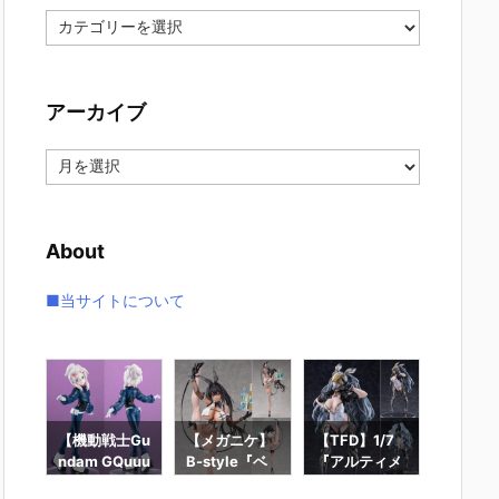
カ
テ
ゴ
リ
アーカイブ
ー
ア
ー
カ
イ
About
ブ
■当サイトについて
ー
【機動戦士Gu
【メガニケ】
【TFD】1/7
【ロッ
ギュ
ndam GQuuu
B-style『ベ
『アルティメ
ン】ギ
RO
uuuX】Lucre
イ – ラディア
ット・バニ
ィック