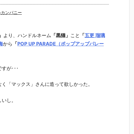
ルカンパニー
」
より、ハンドルネーム
「黒猫」
こと
「
五更 瑠璃
海
から
「
POP UP PARADE（ポップアップパレー
すが･･･
なく「マックス」さんに造って欲しかった。
しいし。