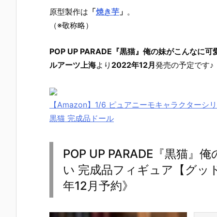
原型製作は
「
焼き芋
」
。
（※敬称略）
POP UP PARADE『黒猫』俺の妹がこんなに
ルアーツ上海
より
2022年12月
発売の予定です♪
【Amazon】1/6 ピュアニーモキャラクターシ
黒猫 完成品ドール
POP UP PARADE『黒
い 完成品フィギュア【グッド
年12月予約》