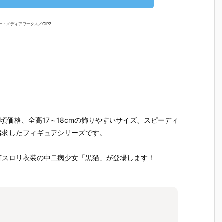
）
ルダー クリエ
ガの抱き枕カ
ルマッコイ
［超激戦
C
イターズモデ
バー（水着Ve
『ドラゴンボ
『ジュエ
I
ル『ヒュー＆
r.）』グッズ
ールZ 05 孫
ー・ボニー
ー・メディアワークス／OIP2
ディアナ』1/
予約【WHY S
悟空＆チチ 限
臨死体験-
S
7 完成品フィ
O SERIOU
定復刻仕様
フィギュ
ギュア予約
S？】より20
版』フィギュ
約【バン
予
【カプコン】
26年6月発売
ア予約【メガ
イ】より2
n
より2027年1
予定♪
ハウス】より
5年12月2
月発売予定♪
2026年10月
発売♪
売
発売予定♪
お手頃価格、全高17～18cmの飾りやすいサイズ、スピーディ
追求したフィギュアシリーズです。
ゴスロリ衣装の中二病少女「黒猫」が登場します！