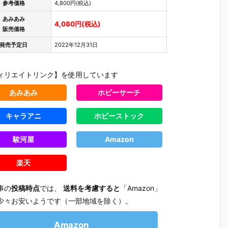
参考価格
4,800円(税込)
あみあみ
4,080円(税込)
販売価格
発売予定日
2022年12月31日
ィリエイトリンク】を使用しています
あみあみ
ホビーサーチ
キャラアニ
ホビーストック
駿河屋
Amazon
楽天
事の
投稿時点
では、
送料を考慮すると
「Amazon」
少々お安いようです（一部地域を除く）。
【プラグマ
【NEEDY GIR
【ドラゴンボ
【ワンピ
タ】カプコン
L OVERDOS
ールZ】デス
ス】フィ
さ
フィギュアビ
E】『ニディ
クトップリア
アーツZE
Amazon