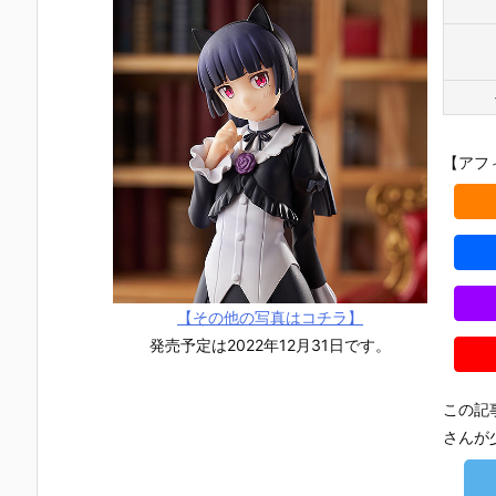
【アフ
【その他の写真はコチラ】
発売予定は2022年12月31日です。
この記
さんが
【TFD】1/7
【ロックマ
【クロノ・ト
【攻殻機動
『アルティメ
ン】ギガンテ
リガー】フォ
隊】1/4『草
ット・バニ
ィックシリー
ルミズム『ク
薙素子（く