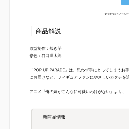
ー』The First
ズ『ロール』
ロノ』『マー
なぎ もとこ
Descendant
フィギュア予
ル』FORM-I
ORIGINAL 
完成品フィギ
約【エクスプ
S フィギュア
OLORED ED
© 伏見つかさ／アスキ
ュア予約【マ
ラス】より20
予約【スクウ
TION』GHO
ックスファク
26年8月再販
ェア･エニッ
ST IN THE 
トリー】より
予定♪
クス】より20
HELL 完成品
商品解説
2027年7月発
26年9月発売
フィギュア
売予定☆
予定☆
約【With Fa
s！】より20
原型制作：焼き芋
27年3月発
彩色：谷口世太郎
予定♪
「POP UP PARADE」は、思わず手にとってしまう
にお届けなど、フィギュアファンにやさしいカタチを
アニメ『俺の妹がこんなに可愛いわけがない』より、
新商品情報