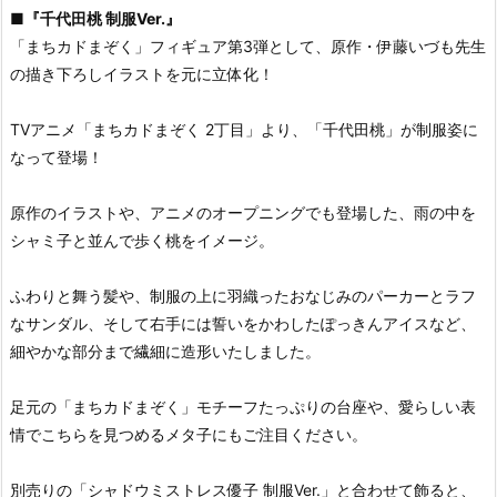
■
『千代田桃 制服Ver.』
「まちカドまぞく」フィギュア第3弾として、原作・伊藤いづも先生
の描き下ろしイラストを元に立体化！
TVアニメ「まちカドまぞく 2丁目」より、「千代田桃」が制服姿に
なって登場！
原作のイラストや、アニメのオープニングでも登場した、雨の中を
シャミ子と並んで歩く桃をイメージ。
ふわりと舞う髪や、制服の上に羽織ったおなじみのパーカーとラフ
なサンダル、そして右手には誓いをかわしたぽっきんアイスなど、
細やかな部分まで繊細に造形いたしました。
足元の「まちカドまぞく」モチーフたっぷりの台座や、愛らしい表
情でこちらを見つめるメタ子にもご注目ください。
別売りの「シャドウミストレス優子 制服Ver.」と合わせて飾ると、