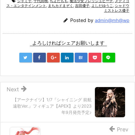
シャミ子
,
千代田桃
,
ちよだもも
,
魔法少女フレッシュピーチ
,
メディコ
ス・エンタテインメント
,
まちカドまぞく
,
吉田優子
,
よしだゆうこ
,
シャドウ
ミストレス優子
Posted by
admin@mh@wp
よろしければシェアお願いします
B!
Next
【アークナイツ】1/7『シャイニング 前航
遠歌Ver.』フィギュア【APEX】より2023
年9月発売予定♪
Prev