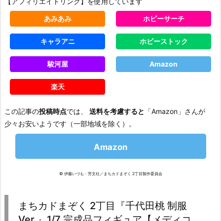
【アフィリエイトリンク】を使用しています
あみあみ
ホビーサーチ
キャラアニ
ホビーストック
駿河屋
Amazon
楽天
この記事の
投稿時点
では、
送料を考慮すると
「Amazon」さんが
少々お安いようです（一部地域を除く）。
Amazon
© 伊藤いづも・芳文社／まちカドまぞく 2丁目製作委員会
まちカドまぞく 2丁目『千代田桃 制服
Ver.』1/7 完成品フィギュア【メディコ