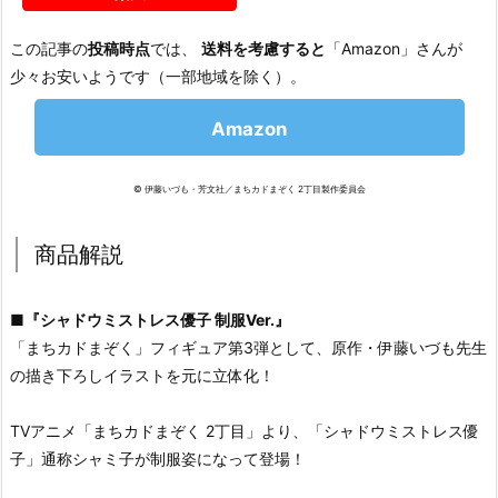
この記事の
投稿時点
では、
送料を考慮すると
「Amazon」さんが
少々お安いようです（一部地域を除く）。
Amazon
© 伊藤いづも・芳文社／まちカドまぞく 2丁目製作委員会
商品解説
■
『シャドウミストレス優子 制服Ver.』
「まちカドまぞく」フィギュア第3弾として、原作・伊藤いづも先生
の描き下ろしイラストを元に立体化！
TVアニメ「まちカドまぞく 2丁目」より、「シャドウミストレス優
子」通称シャミ子が制服姿になって登場！