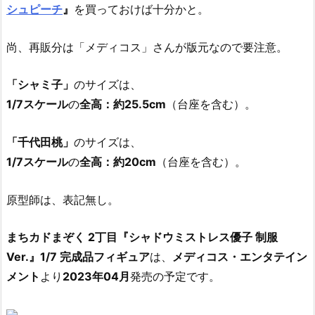
シュピーチ
』
を買っておけば十分かと。
尚、再販分は「メディコス」さんが版元なので要注意。
「シャミ子」
のサイズは、
1/7スケール
の
全高：約25.5cm
（台座を含む）。
「千代田桃」
のサイズは、
1/7スケール
の
全高：約20cm
（台座を含む）。
原型師は、表記無し。
まちカドまぞく 2丁目『シャドウミストレス優子 制服
Ver.』1/7 完成品フィギュア
は、
メディコス・エンタテイン
メント
より
2023年04月
発売の予定です。