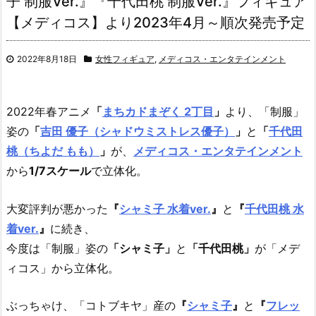
子 制服Ver.』『千代田桃 制服Ver.』フィギュア
【メディコス】より2023年4月～順次発売予定
2022年8月18日
女性フィギュア
,
メディコス・エンタテインメント
2022年春アニメ
「
まちカドまぞく 2丁目
」
より、「制服」
姿の
「
吉田 優子（シャドウミストレス優子）
」
と
「
千代田
桃（ちよだ もも）
」
が、
メディコス・エンタテインメント
から
1/7スケール
で立体化。
大変評判が悪かった
『
シャミ子 水着ver.
』
と
『
千代田桃 水
着ver.
』
に続き、
今度は「制服」姿の
「シャミ子」
と
「千代田桃」
が「メデ
ィコス」から立体化。
ぶっちゃけ、「コトブキヤ」産の
『
シャミ子
』
と
『
フレッ