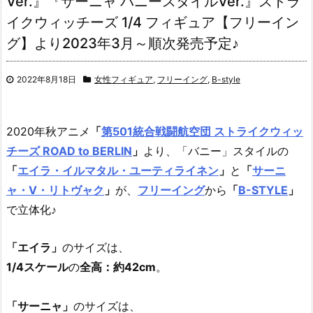
Ver.』『サーニャ バニースタイルVer.』ストラ
イクウィッチーズ 1/4 フィギュア【フリーイン
グ】より2023年3月～順次発売予定♪
2022年8月18日
女性フィギュア
,
フリーイング
,
B-style
2020年秋アニメ
「
第501統合戦闘航空団 ストライクウィッ
チーズ ROAD to BERLIN
」
より、「バニー」スタイルの
「
エイラ・イルマタル・ユーティライネン
」
と
「
サーニ
ャ・V・リトヴャク
」
が、
フリーイング
から
「
B-STYLE
」
で立体化♪
「エイラ」
のサイズは、
1/4スケール
の
全高：約42cm
。
「サーニャ」
のサイズは、