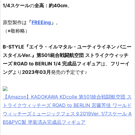
1/4スケール
の
全高：約40cm
。
原型製作は
「
FREEing
」
。
（※敬称略）
B-STYLE『エイラ・イルマタル・ユーティライネン バニー
スタイルVer.』第501統合戦闘航空団 ストライクウィッチ
ーズ ROAD to BERLIN 1/4 完成品フィギュア
は、
フリーイ
ング
より
2023年03月
発売の予定です♪
【Amazon】KADOKAWA KDcolle 第501統合戦闘航空団 ス
トライクウィッチーズ ROAD to BERLIN 宮藤芳佳 ワールド
ウィッチーズミュージックフェスタ2019Ver. 1/7スケール A
BS&PVC製 塗装済み完成品フィギュア