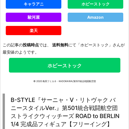
キャラアニ
ホビーストック
駿河屋
Amazon
楽天
この記事の
投稿時点
では、
送料無料
にて「ホビーストック」さんが
最安値のようです。
ホビーストック
© 2020 島田フミカネ・KADOKAWA/第501統合戦闘航空団
B-STYLE『サーニャ・V・リトヴャク バ
ニースタイルVer.』第501統合戦闘航空団
ストライクウィッチーズ ROAD to BERLIN
1/4 完成品フィギュア【フリーイング】