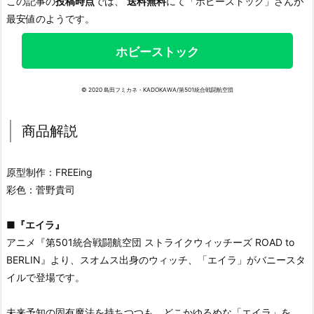
この記事の
投稿時点
では、
送料無料
にて「ホビーストック」さんが
最安値のようです。
ホビーストック
© 2020 島田フミカネ・KADOKAWA/第501統合戦闘航空団
商品解説
原型制作：FREEing
彩色：菅野貴司
■
『エイラ』
アニメ『第501統合戦闘航空団 ストライクウィッチーズ ROAD to
BERLIN』より、スオムス出身のウィッチ、「エイラ」がバニースタ
イルで登場です。
未来予知の固有魔法を持ちつつも、どこかゆるめな「エイラ」を、