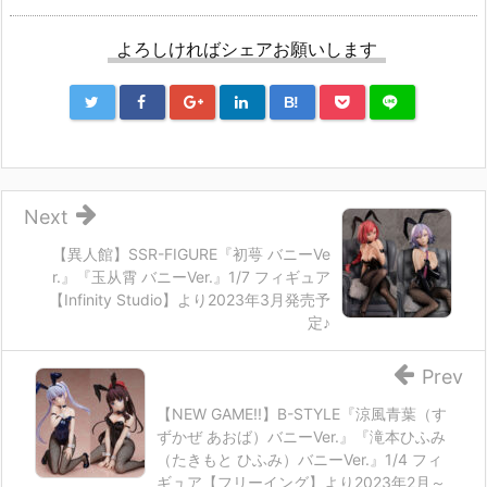
よろしければシェアお願いします
B!
Next
【異人館】SSR-FIGURE『初萼 バニーVe
r.』『玉从霄 バニーVer.』1/7 フィギュア
【Infinity Studio】より2023年3月発売予
定♪
Prev
【NEW GAME!!】B-STYLE『涼風青葉（す
ずかぜ あおば）バニーVer.』『滝本ひふみ
（たきもと ひふみ）バニーVer.』1/4 フィ
ギュア【フリーイング】より2023年2月～