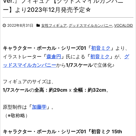
Ver.』フィギュア【グッドスマイルカンパニ
ー】より2023年12月発売予定☆
2022年8月31日
女性フィギュア
,
グッドスマイルカンパニー
,
VOCALOID
キャラクター・ボーカル・シリーズ01
「
初音ミク
」
より、
イラストレーター
「
森倉円
」
氏による
「
初音ミク
」
が、
グ
ッドスマイルカンパニー
から
1/7スケール
で立体化♪
フィギュアのサイズは、
1/7スケール
の
全高：約29cm
x
全幅：約32cm
。
原型制作は
「
加藤学
」
。
（※敬称略）
キャラクター・ボーカル・シリーズ01『初音ミク 15th