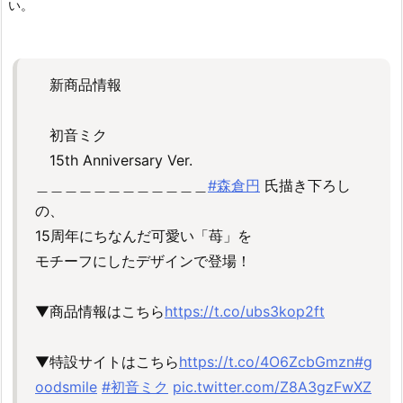
い。
新商品情報
初音ミク
15th Anniversary Ver.
＿＿＿＿＿＿＿＿＿＿＿＿
#森倉円
氏描き下ろし
の、
15周年にちなんだ可愛い「苺」を
モチーフにしたデザインで登場！
▼商品情報はこちら
https://t.co/ubs3kop2ft
▼特設サイトはこちら
https://t.co/4O6ZcbGmzn
#g
oodsmile
#初音ミク
pic.twitter.com/Z8A3gzFwXZ