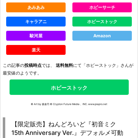
あみあみ
ホビーサーチ
キャラアニ
ホビーストック
駿河屋
Amazon
楽天
この記事の
投稿時点
では、
送料無料
にて「ホビーストック」さんが
最安値のようです。
ホビーストック
© Art by 森倉円 © Crypton Future Media， INC. www.piapro.net
【限定販売】ねんどろいど『初音ミク
15th Anniversary Ver.』デフォルメ可動