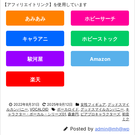
【アフィリエイトリンク】を使用しています
あみあみ
ホビーサーチ
キャラアニ
ホビーストック
駿河屋
Amazon
楽天
2022年8月31日
2025年9月12日
女性フィギュア
,
グッドスマイ
ルカンパニー
,
VOCALOID
ボーカロイド
,
グッドスマイルカンパニー
,
キ
ャラクター・ボーカル・シリーズ01
,
森倉円
,
ピアプロキャラクターズ
,
初音
ミク
Posted by
admin@mh@wp