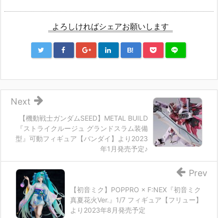
よろしければシェアお願いします
B!
Next
【機動戦士ガンダムSEED】METAL BUILD
『ストライクルージュ グランドスラム装備
型』可動フィギュア【バンダイ】より2023
年1月発売予定♪
Prev
【初音ミク】POPPRO × F:NEX『初音ミク
真夏花火Ver.』1/7 フィギュア【フリュー】
より2023年8月発売予定