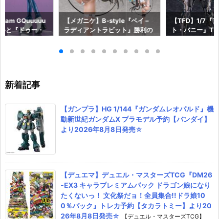
am GQuuuuu
【メガニケ】B-style『ベイ –
【TFD】1/7『
aらいと『ドゥー・
ラディアントラビット』勝利の
ト・バニー』The F
ロットスーツVe
女神：NIKKE 1/4 フィギュア予
dant 完成品フ
ア予約【メガハウ
約【フリーイング】より2026
【マックスファ
6年7月発売予定♪
年12月発売予定☆
2027年7月発
新着記事
【ガンプラ】HG 1/144『ガンダムレオパルド』機
動新世紀ガンダムX プラモデル予約【バンダイ】
より2026年8月8日発売☆
【デュエマ】デュエル・マスターズTCG『DM26
-EX3 キャラプレミアムパック ドラゴン娘になり
たくないっ！ 文化祭だョ！全員集合!!ドラ娘10
0％パック』トレカ予約【タカラトミー】より20
26年8月8日発売☆
【デュエル・マスターズTCG】