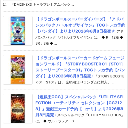
に、 『DM26-EX3 キャラプレミアムパック ...
【ドラゴンボールスーパーダイバーズ】『アドバ
ンスパック バトルオブサイヤン』TCGトレカ予約
【バンダイ】よりより2026年8月8日発売☆
アド
バンスパック『バトルオブサイヤン』は、 ◆ R：12種 ◆
SR：8種 ◆ ...
【ドラゴンボールスーパーカードゲーム フュージ
ョンワールド】『STORY BOOSTER 01［ST01］
ストーリーブースター01』TCGトレカ予約【バン
ダイ】より2026年8月8日発売♪
『STORY BOOSTE
R 01［ST01』は、 全85種よりランダムに封入。 ...
【遊戯王OCG】スペシャルパック『UTILITY SEL
ECTION ユーティリティ セレクション【CG212
8】』遊戯王カード予約【コナミ】より2026年8
月8日発売♪
スペシャルパック『UTILITY SELECTION』
は、 ◆ ウルトラレア：3 ...