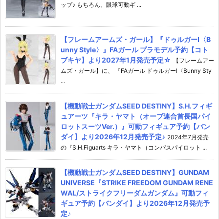
ップ♪ もちろん、眼球可動ギ ...
【フレームアームズ・ガール】『ドゥルガーI〈B
unny Style〉』FAガール プラモデル予約【コト
ブキヤ】より2027年1月発売予定☆
【フレームアー
ムズ・ガール】に、 『FAガール ドゥルガーI〈Bunny Sty
...
【機動戦士ガンダムSEED DESTINY】S.H.フィギ
ュアーツ『キラ・ヤマト（オーブ連合首長国パイ
ロットスーツVer.）』可動フィギュア予約【バン
ダイ】より2026年12月発売予定♪
2024年7月発売
の『S.H.Figuarts キラ・ヤマト（コンパスパイロット ...
【機動戦士ガンダムSEED DESTINY】GUNDAM
UNIVERSE『STRIKE FREEDOM GUNDAM RENE
WAL/ストライクフリーダムガンダム』可動フィ
ギュア予約【バンダイ】より2026年12月発売予
定♪