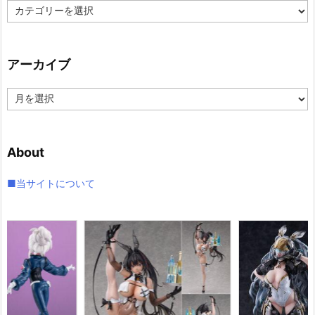
カ
テ
ゴ
リ
アーカイブ
ー
ア
ー
カ
イ
About
ブ
■当サイトについて