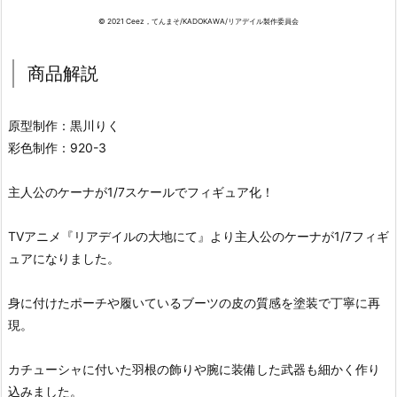
© 2021 Ceez，てんまそ/KADOKAWA/リアデイル製作委員会
商品解説
原型制作：黒川りく
彩色制作：920-3
主人公のケーナが1/7スケールでフィギュア化！
TVアニメ『リアデイルの大地にて』より主人公のケーナが1/7フィギ
ュアになりました。
身に付けたポーチや履いているブーツの皮の質感を塗装で丁寧に再
現。
カチューシャに付いた羽根の飾りや腕に装備した武器も細かく作り
込みました。