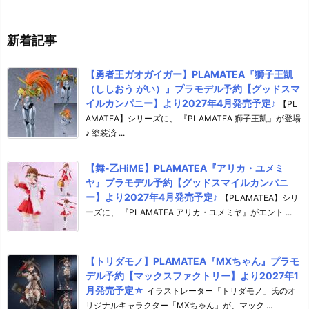
6年7月発売予定♪
年12月発売予定☆
2027年7月発
新着記事
【勇者王ガオガイガー】PLAMATEA『獅子王凱
（ししおう がい）』プラモデル予約【グッドスマ
イルカンパニー】より2027年4月発売予定♪
【PL
AMATEA】シリーズに、 『PLAMATEA 獅子王凱』が登場
♪ 塗装済 ...
【舞-乙HiME】PLAMATEA『アリカ・ユメミ
ヤ』プラモデル予約【グッドスマイルカンパニ
ー】より2027年4月発売予定♪
【PLAMATEA】シリ
ーズに、 『PLAMATEA アリカ・ユメミヤ』がエント ...
【トリダモノ】PLAMATEA『MXちゃん』プラモ
デル予約【マックスファクトリー】より2027年1
月発売予定☆
イラストレーター「トリダモノ」氏のオ
リジナルキャラクター「MXちゃん」が、マック ...