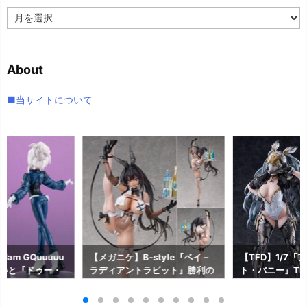
ア
ー
カ
イ
About
ブ
■当サイトについて
am GQuuuuu
【メガニケ】B-style『ベイ –
【TFD】1/7『
aらいと『ドゥー・
ラディアントラビット』勝利の
ト・バニー』The F
ロットスーツVe
女神：NIKKE 1/4 フィギュア予
dant 完成品フ
ア予約【メガハウ
約【フリーイング】より2026
【マックスファ