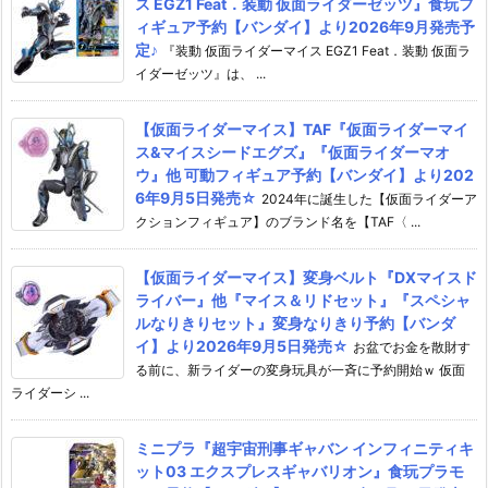
ス EGZ1 Feat．装動 仮面ライダーゼッツ』食玩フ
ィギュア予約【バンダイ】より2026年9月発売予
定♪
『装動 仮面ライダーマイス EGZ1 Feat．装動 仮面ラ
イダーゼッツ』は、 ...
【仮面ライダーマイス】TAF『仮面ライダーマイ
ス&マイスシードエグズ』『仮面ライダーマオ
ウ』他 可動フィギュア予約【バンダイ】より202
6年9月5日発売☆
2024年に誕生した【仮面ライダーア
クションフィギュア】のブランド名を【TAF〈 ...
【仮面ライダーマイス】変身ベルト『DXマイスド
ライバー』他『マイス＆リドセット』『スペシャ
ルなりきりセット』変身なりきり予約【バンダ
イ】より2026年9月5日発売☆
お盆でお金を散財す
る前に、新ライダーの変身玩具が一斉に予約開始ｗ 仮面
ライダーシ ...
ミニプラ『超宇宙刑事ギャバン インフィニティキ
ット03 エクスプレスギャバリオン』食玩プラモ