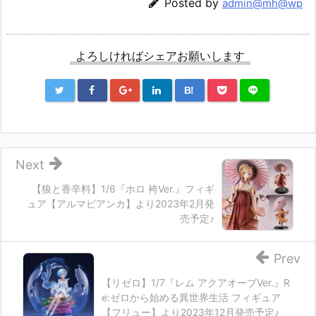
Posted by
admin@mh@wp
よろしければシェアお願いします
B!
Next
【狼と香辛料】1/6『ホロ 袴Ver.』フィギ
ュア【アルマビアンカ】より2023年2月発
売予定♪
Prev
【リゼロ】1/7『レム アクアオーブVer.』R
e:ゼロから始める異世界生活 フィギュア
【フリュー】より2023年12月発売予定♪