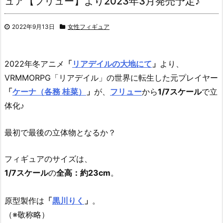
ュア【フリュー】より2023年3月発売予定♪
2022年9月13日
女性フィギュア
2022年冬アニメ
「
リアデイルの大地にて
」
より、
VRMMORPG「リアデイル」の世界に転生した元プレイヤー
「
ケーナ（各務 桂菜）
」
が、
フリュー
から
1/7スケール
で立
体化♪
最初で最後の立体物となるか？
フィギュアのサイズは、
1/7スケール
の
全高：約23cm
。
原型製作は
「
黒川りく
」
。
（※敬称略）