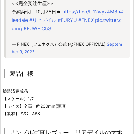
<<完全受注生産>>
予約締切：10月26日⇒
https://t.co/U12wyz4M6h
#
leadale
#リアデイル
#FURYU
#FNEX
pic.twitter.c
om/p9FUWElCbS
— F:NEX（フェネクス）公式 (@FNEX_OFFICIAL)
Septem
ber 9, 2022
製品仕様
塗装済完成品
【スケール】1/7
【サイズ】全高：約230mm(頭頂)
【素材】PVC、ABS
サンプル写真レヴュー｜リアデイルの大地