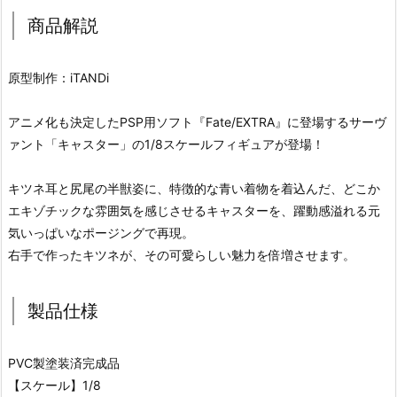
商品解説
原型制作：iTANDi
アニメ化も決定したPSP用ソフト『Fate/EXTRA』に登場するサーヴ
ァント「キャスター」の1/8スケールフィギュアが登場！
キツネ耳と尻尾の半獣姿に、特徴的な青い着物を着込んだ、どこか
エキゾチックな雰囲気を感じさせるキャスターを、躍動感溢れる元
気いっぱいなポージングで再現。
右手で作ったキツネが、その可愛らしい魅力を倍増させます。
製品仕様
PVC製塗装済完成品
【スケール】1/8