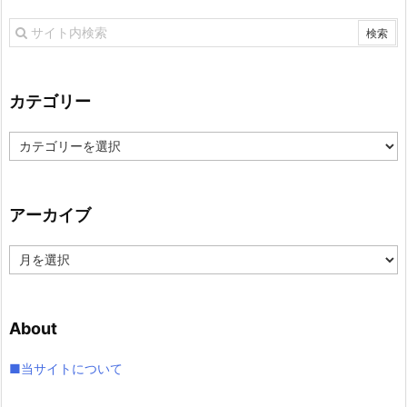
カテゴリー
カ
テ
ゴ
リ
アーカイブ
ー
ア
ー
カ
イ
About
ブ
■当サイトについて