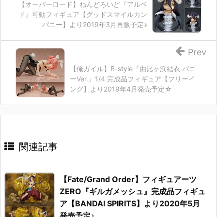
【オーバーロード】ねんどろいど『アルベ
ド』可動フィギュア【グッドスマイルカン
パニー】より2019年3月再販予定♪
Prev
【俺ガイル】B-style『由比ヶ浜結衣 バニ
ーVer.』1/4 完成品フィギュア【フリーイ
ング】より2019年4月発売予定☆
関連記事
【Fate/Grand Order】フィギュアーツ
ZERO『ギルガメッシュ』完成品フィギュ
ア【BANDAI SPIRITS】より2020年5月
発売予定♪