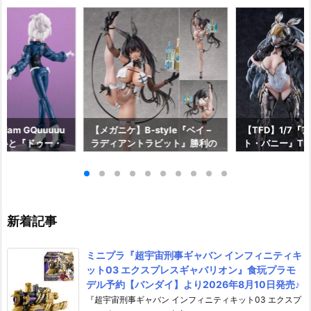
am GQuuuuu
【メガニケ】B-style『ベイ –
【TFD】1/7『
aらいと『ドゥー・
ラディアントラビット』勝利の
ト・バニー』The F
ロットスーツVe
女神：NIKKE 1/4 フィギュア予
dant 完成品フ
ア予約【メガハウ
約【フリーイング】より2026
【マックスファ
6年7月発売予定♪
年12月発売予定☆
2027年7月発
新着記事
ミニプラ『超宇宙刑事ギャバン インフィニティキ
ット03 エクスプレスギャバリオン』食玩プラモ
デル予約【バンダイ】より2026年8月10日発売♪
『超宇宙刑事ギャバン インフィニティキット03 エクスプ