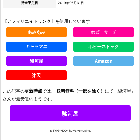
発売予定日
2019年07月31日
【アフィリエイトリンク】を使用しています
あみあみ
ホビーサーチ
キャラアニ
ホビーストック
駿河屋
Amazon
楽天
この記事の
更新時点
では、
送料無料（一部を除く）
にて「駿河屋」
さんが最安値のようです。
駿河屋
© TYPE-MOON (C)Marvelous Inc.