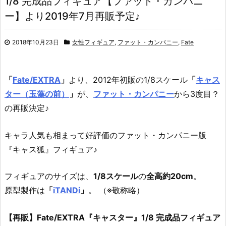
1/8 完成品フィギュア【ファット・カンパニ
ー】より2019年7月再販予定♪
2018年10月23日
女性フィギュア
,
ファット・カンパニー
,
Fate
「
Fate/EXTRA
」
より、
2012年初販の1/8スケール
「
キャス
ター（玉藻の前）
」
が、
ファット・カンパニー
から3度目？
の再販決定♪
キャラ人気も相まって好評価のファット・カンパニー版
『キャス狐』フィギュア♪
フィギュアのサイズは、
1/8スケール
の
全高約20cm
。
原型製作は
「
iTANDi
」
。 （※敬称略）
【再販】Fate/EXTRA『キャスター』1/8 完成品フィギュア