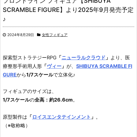
フロントライン フィギュア【SHIBUYA
SCRAMBLE FIGURE】より2025年9月発売予定
♪
2024年8月29日
女性フィギュア
探索型ストラテジーRPG
「
ニューラルクラウド
」
より、医
療整形手術用人形
「
ヴィー
」
が、
SHIBUYA SCRAMBLE FI
GURE
から
1/7スケール
で立体化♪
フィギュアのサイズは、
1/7スケール
の
全高：約26.6cm
。
原型製作は
「
ロイスエンタテインメント
」
。
（※敬称略）