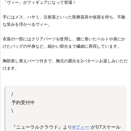
「ヴィー」がフィギュアになって登場！
手にはメス、ハサミ、注射器といった医療器具や仮面を持ち、不敵
な笑みを浮かべるヴィー。
衣装の一部にはクリアパーツを使用し、腰に巻いたベルトや肩にか
けたバッグの中身など、細かい部分まで繊細に再現しています。
胸部差し替えパーツ付きで、胸元の露出を2パターンお楽しみいただ
けます。
/
予約受付中
\
『ニューラルクラウド』より
#ヴィー
が1/7スケール