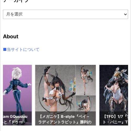
ー
ア
ー
カ
イ
About
ブ
■当サイトについて
am GQuuuuu
【メガニケ】B-style『ベイ –
【TFD】1/7『
aらいと『ドゥー・
ラディアントラビット』勝利の
ト・バニー』The F
ロットスーツVe
女神：NIKKE 1/4 フィギュア予
dant 完成品フ