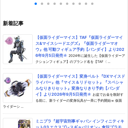
ア予約【メガハウ
約【フリーイング】より2026
【マックスファ
6年7月発売予定♪
年12月発売予定☆
2027年7月発
新着記事
【仮面ライダーマイス】TAF『仮面ライダーマイ
ス&マイスシードエグズ』『仮面ライダーマオ
ウ』他 可動フィギュア予約【バンダイ】より202
6年9月5日発売☆
2024年に誕生した【仮面ライダーア
クションフィギュア】のブランド名を【TAF〈 ...
【仮面ライダーマイス】変身ベルト『DXマイスド
ライバー』他『マイス＆リドセット』『スペシャ
ルなりきりセット』変身なりきり予約【バンダ
イ】より2026年9月5日発売☆
お盆でお金を散財す
る前に、新ライダーの変身玩具が一斉に予約開始ｗ 仮面
ライダーシ ...
ミニプラ『超宇宙刑事ギャバン インフィニティキ
ット03 エクスプレスギャバリオン』食玩プラモ