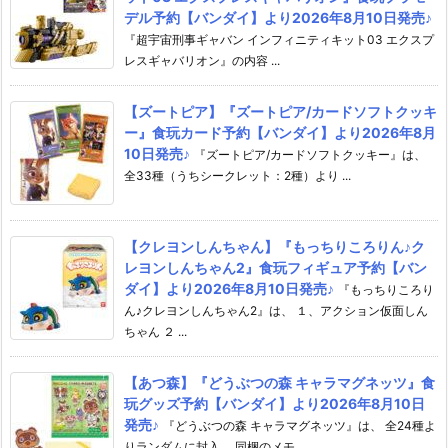
デル予約【バンダイ】より2026年8月10日発売♪
『超宇宙刑事ギャバン インフィニティキット03 エクスプ
レスギャバリオン』の内容 ...
【ズートピア】『ズートピア/カードソフトクッキ
ー』食玩カード予約【バンダイ】より2026年8月
10日発売♪
『ズートピア/カードソフトクッキー』は、
全33種（うちシークレット：2種）より ...
【クレヨンしんちゃん】『もっちりころりん♪ク
レヨンしんちゃん2』食玩フィギュア予約【バン
ダイ】より2026年8月10日発売♪
『もっちりころり
ん♪クレヨンしんちゃん2』は、 １、アクション仮面しん
ちゃん ２ ...
【あつ森】『どうぶつの森 キャラマグネッツ』食
玩グッズ予約【バンダイ】より2026年8月10日
発売♪
『どうぶつの森 キャラマグネッツ』は、 全24種よ
りランダムに封入。 同梱のメモ ...