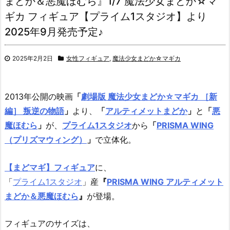
まどか＆悪魔ほむら』1/7 魔法少女まどか☆マ
ギカ フィギュア【プライム1スタジオ】より
2025年9月発売予定♪
2025年2月2日
女性フィギュア
,
魔法少女まどか☆マギカ
2013年公開の映画
「
劇場版 魔法少女まどか☆マギカ ［新
編］ 叛逆の物語
」
より、
「
アルティメットまどか
」
と
「
悪
魔ほむら
」
が、
プライム1スタジオ
から
「
PRISMA WING
（プリズマウィング）
」
で立体化。
【まどマギ】フィギュア
に、
「
プライム1スタジオ
」産
『
PRISMA WING アルティメット
まどか＆悪魔ほむら
』
が登場。
フィギュアのサイズは、