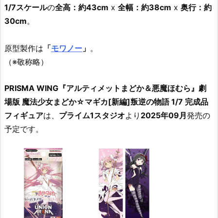
1/7スケール
の
全高：約43cm
x
全幅：約38cm
x
奥行：約
30cm
。
原型製作は
「
モワノー
」
。
（※敬称略）
PRISMA WING『アルティメットまどか＆悪魔ほむら』劇
場版 魔法少女まどか☆マギカ[新編]叛逆の物語 1/7 完成品
フィギュア
は、
プライム1スタジオ
より
2025年09月
発売の
予定です。