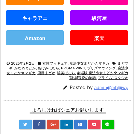
キャラアニ
駿河屋
Amazon
楽天
2025年2月2日
女性フィギュア
,
魔法少女まどか☆マギカ
まどマ
ギ
,
かなめまどか
,
あけみほむら
,
PRISMA WING
,
プリズマウィング
,
魔法少
女まどか☆マギカ
,
鹿目まどか
,
暁美ほむら
,
劇場版 魔法少女まどか☆マギカ
[新編]叛逆の物語
,
プライム1スタジオ
Posted by
admin@mh@wp
よろしければシェアお願いします
B!