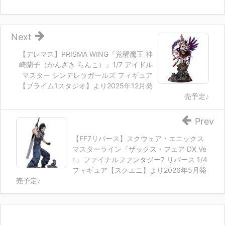
Next
【デレマス】PRISMA WING『覚醒魔王 神
崎蘭子（かんざき らんこ）』1/7 アイドル
マスター シンデレラガールズ フィギュア
【プライム1スタジオ】より2025年12月発
売予定♪
Prev
【FF7リバース】スクウェア・エニックス
マスターライン『ザックス・フェア DX Ve
r.』ファイナルファンタジー7 リバース 1/4
フィギュア【スクエニ】より2026年5月発
売予定♪