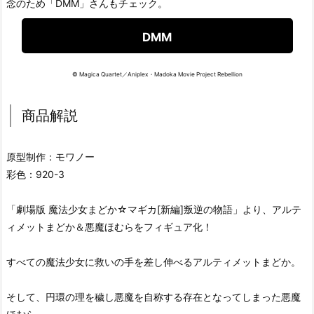
念のため「DMM」さんもチェック。
DMM
© Magica Quartet／Aniplex・Madoka Movie Project Rebellion
商品解説
原型制作：モワノー
彩色：920-3
「劇場版 魔法少女まどか☆マギカ[新編]叛逆の物語」より、アルテ
ィメットまどか＆悪魔ほむらをフィギュア化！
すべての魔法少女に救いの手を差し伸べるアルティメットまどか。
そして、円環の理を穢し悪魔を自称する存在となってしまった悪魔