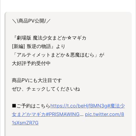
＼\商品PV公開/／
『劇場版 魔法少女まどか☆マギカ
[新編] 叛逆の物語』より
「アルティメットまどか＆悪魔ほむら」が
大好評予約受付中
商品PVにも大注目です
ぜひ、チェックしてくださいね
■ご予約はこちら
https://t.co/beHjfBMN3g
#魔法少
女まどかマギカ
#PRISMAWING
…
pic.twitter.com/8
1sXsmZR7G