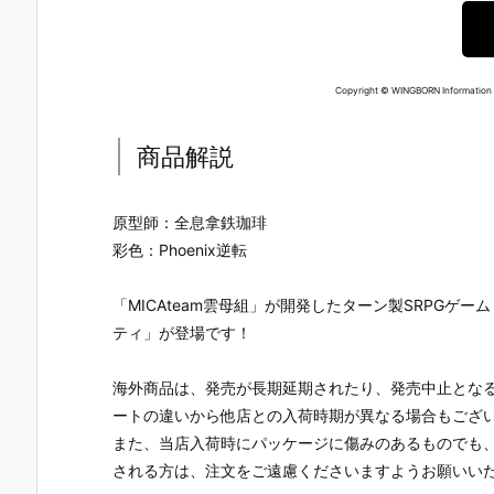
ー』The First
ズ『ロール』
ロノ』『マー
なぎ もとこ
Descendant
フィギュア予
ル』FORM-I
ORIGINAL 
完成品フィギ
約【エクスプ
S フィギュア
OLORED ED
ュア予約【マ
ラス】より20
予約【スクウ
TION』GHO
ックスファク
26年8月再販
ェア･エニッ
ST IN THE 
Copyright © WINGBORN Information T
トリー】より
予定♪
クス】より20
HELL 完成品
2027年7月発
26年9月発売
フィギュア
商品解説
売予定☆
予定☆
約【With Fa
s！】より20
27年3月発
予定♪
原型師：全息拿鉄珈琲
彩色：Phoenix逆転
「MICAteam雲母組」が開発したターン製SRPG
ティ」が登場です！
海外商品は、発売が長期延期されたり、発売中止とな
ートの違いから他店との入荷時期が異なる場合もござ
また、当店入荷時にパッケージに傷みのあるものでも
される方は、注文をご遠慮くださいますようお願いい