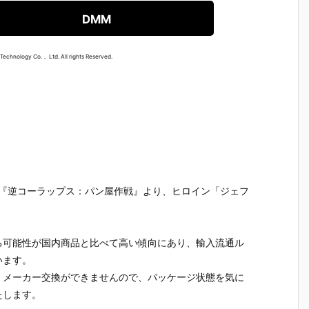
）
ルダー クリエ
ガの抱き枕カ
ルマッコイ
［超激戦
C
イターズモデ
バー（水着Ve
『ドラゴンボ
『ジュエ
DMM
I
ル『ヒュー＆
r.）』グッズ
ールZ 05 孫
ー・ボニー
ディアナ』1/
予約【WHY S
悟空＆チチ 限
臨死体験-
S
7 完成品フィ
O SERIOU
定復刻仕様
フィギュ
echnology Co.， Ltd. All rights Reserved.
ギュア予約
S？】より20
版』フィギュ
約【バン
予
【カプコン】
26年6月発売
ア予約【メガ
イ】より2
n
より2027年1
予定♪
ハウス】より
5年12月2
月発売予定♪
2026年10月
発売♪
売
発売予定♪
ゲーム『逆コーラップス：パン屋作戦』より、ヒロイン「ジェフ
る可能性が国内商品と比べて高い傾向にあり、輸入流通ル
います。
、メーカー交換ができませんので、パッケージ状態を気に
たします。