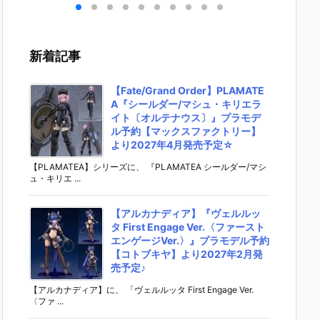
］
aらいと『ド
ントラビッ
ー』The First
ズ『ロ
リ
ゥー・ムラサ
ト』勝利の女
Descendant
フィギ
 -
メ パイロット
神：NIKKE 1/
完成品フィギ
約【エ
』
スーツVer.』
4 フィギュア
ュア予約【マ
ラス】よ
新着記事
ア予
フィギュア予
予約【フリー
ックスファク
26年8
ダ
約【メガハウ
イング】より
トリー】より
予定♪
02
ス】より202
2026年12月
2027年7月発
【Fate/Grand Order】PLAMATE
0日
6年7月発売予
発売予定☆
売予定☆
A『シールダー/マシュ・キリエラ
定♪
イト〔オルテナウス〕』プラモデ
ル予約【マックスファクトリー】
より2027年4月発売予定☆
【PLAMATEA】シリーズに、 『PLAMATEA シールダー/マシ
ュ・キリエ ...
【アルカナディア】『ヴェルルッ
タ First Engage Ver.〈ファースト
エンゲージVer.〉』プラモデル予約
【コトブキヤ】より2027年2月発
売予定♪
【アルカナディア】に、 「ヴェルルッタ First Engage Ver.
〈ファ ...