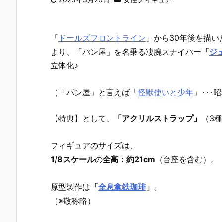
「
ドールズフロントライン
」から30年後を描い
より、「パン屋」を名乗る凄腕スナイパー
「
ジ
立体化♪
（「パン屋」と言えば「
怪獣使いと少年
」･･･
【特典】として、
「アクリルストラップ」
（3
フィギュアのサイズは、
1/8スケール
の
全高：約21cm
（台座を含む）。
原型製作は
「
全息拿鉄珈琲
」
。
（※敬称略）