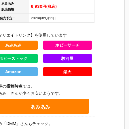
あみあみ
6,930円(税込)
販売価格
発売予定日
2026年03月31日
ィリエイトリンク】を使用しています
あみあみ
ホビーサーチ
ホビーストック
駿河屋
Amazon
楽天
事の
投稿時点
では、
あみ」さんが少々お安いようです。
あみあみ
【プラグマ
【NEEDY GIR
【ドラゴンボ
【ワンピ
タ】カプコン
L OVERDOS
ールZ】デス
ス】フィ
め「DMM」さんもチェック。
さ
フィギュアビ
E】『ニディ
クトップリア
アーツZE