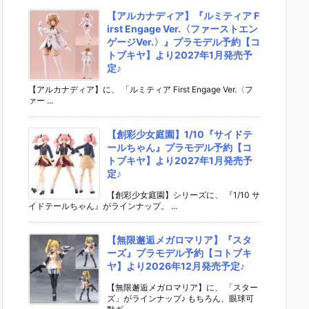
【アルカナディア】『ルミティア F
irst Engage Ver.〈ファーストエン
ゲージVer.〉』プラモデル予約【コ
トブキヤ】より2027年1月発売予
定♪
【アルカナディア】に、 「ルミティア First Engage Ver.〈フ
ァー ...
【創彩少女庭園】1/10『サイドテ
ールちゃん』プラモデル予約【コ
トブキヤ】より2027年1月発売予
定♪
【創彩少女庭園】シリーズに、 『1/10 サ
イドテールちゃん』がラインナップ。 ...
【無限邂逅メガロマリア】『スタ
ーズ』プラモデル予約【コトブキ
ヤ】より2026年12月発売予定♪
【無限邂逅メガロマリア】に、 「スター
ズ」がラインナップ♪ もちろん、眼球可