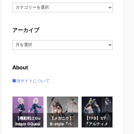
カ
テ
ゴ
リ
アーカイブ
ー
ア
ー
カ
イ
About
ブ
■当サイトについて
ー
【機動戦士Gu
【メガニケ】
【TFD】1/7
【ロッ
ギュ
ndam GQuuu
B-style『ベ
『アルティメ
ン】ギ
RO
uuuX】Lucre
イ – ラディア
ット・バニ
ィック