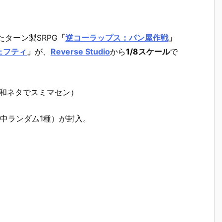
たターン製SRPG
「
逆コーラップス：パン屋作戦
」
ェフティ
」
が、
Reverse Studio
から
1/8スケール
で
昭和ネタでスミマセン）
種中ランダム1種）が封入。