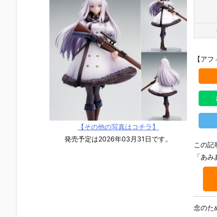
【アフ
【その他の写真はコチラ】
発売予定は2026年03月31日です。
この記
「あみ
【TFD】1/7
【ロックマ
【クロノ・ト
【攻殻機動
『アルティメ
ン】ギガンテ
リガー】フォ
隊】1/4『草
念のた
ット・バニ
ィックシリー
ルミズム『ク
薙素子（く