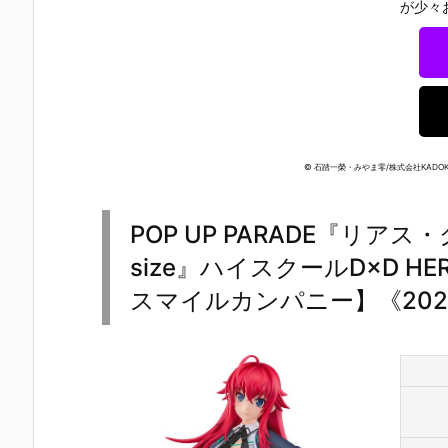
ー』The First
ズ『ロール』
ロノ』『マー
なぎ もとこ
が少々
Descendant
フィギュア予
ル』FORM-I
ORIGINAL 
完成品フィギ
約【エクスプ
S フィギュア
OLORED ED
ュア予約【マ
ラス】より20
予約【スクウ
TION』GHO
ックスファク
26年8月再販
ェア･エニッ
ST IN THE 
トリー】より
予定♪
クス】より20
HELL 完成品
2027年7月発
26年9月発売
フィギュア
売予定☆
予定☆
約【With Fa
s！】より20
© 石踏一榮・みやま零/株式会社KADOK
27年3月発
予定♪
POP UP PARADE『リアス
size』ハイスクールD×D 
スマイルカンパニー】《202