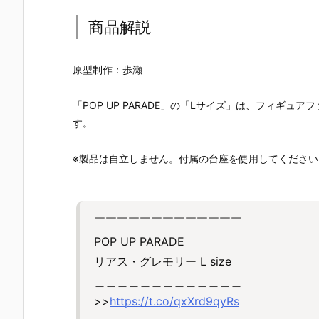
商品解説
原型制作：歩瀬
「POP UP PARADE」の「Lサイズ」は、フィギ
す。
※製品は自立しません。付属の台座を使用してください
￣￣￣￣￣￣￣￣￣￣￣￣￣
POP UP PARADE
リアス・グレモリー L size
＿＿＿＿＿＿＿＿＿＿＿＿＿
>>
https://t.co/qxXrd9qyRs