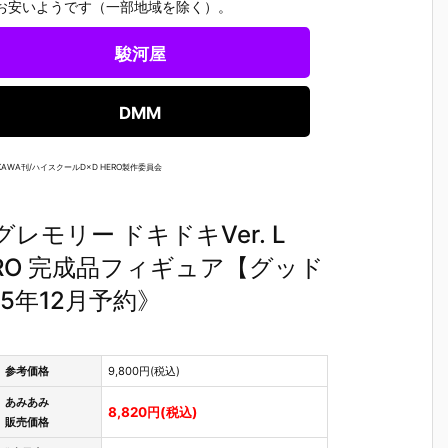
）
ルダー クリエ
ガの抱き枕カ
ルマッコイ
［超激戦
お安いようです（一部地域を除く）。
C
イターズモデ
バー（水着Ve
『ドラゴンボ
『ジュエ
I
ル『ヒュー＆
r.）』グッズ
ールZ 05 孫
ー・ボニー
駿河屋
ディアナ』1/
予約【WHY S
悟空＆チチ 限
臨死体験-
S
7 完成品フィ
O SERIOU
定復刻仕様
フィギュ
ギュア予約
S？】より20
版』フィギュ
約【バン
DMM
予
【カプコン】
26年6月発売
ア予約【メガ
イ】より2
n
より2027年1
予定♪
ハウス】より
5年12月2
月発売予定♪
2026年10月
発売♪
AWA刊/ハイスクールD×D HERO製作委員会
売
発売予定♪
・グレモリー ドキドキVer. L
HERO 完成品フィギュア【グッド
5年12月予約》
参考価格
9,800円(税込)
あみあみ
8,820円(税込)
販売価格