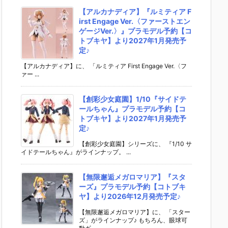
【アルカナディア】『ルミティア F
irst Engage Ver.〈ファーストエン
ゲージVer.〉』プラモデル予約【コ
トブキヤ】より2027年1月発売予
定♪
【アルカナディア】に、 「ルミティア First Engage Ver.〈フ
ァー ...
【創彩少女庭園】1/10『サイドテ
ールちゃん』プラモデル予約【コ
トブキヤ】より2027年1月発売予
定♪
【創彩少女庭園】シリーズに、 『1/10 サ
イドテールちゃん』がラインナップ。 ...
【無限邂逅メガロマリア】『スタ
ーズ』プラモデル予約【コトブキ
ヤ】より2026年12月発売予定♪
【無限邂逅メガロマリア】に、 「スター
ズ」がラインナップ♪ もちろん、眼球可