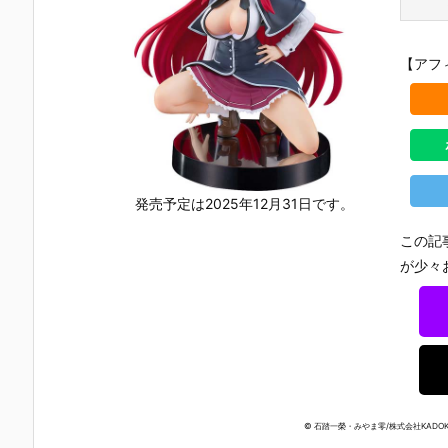
【アフ
発売予定は2025年12月31日です。
この記
が少々
© 石踏一榮・みやま零/株式会社KADOK