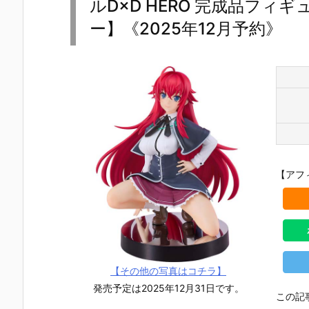
ルD×D HERO 完成品フ
ー】《2025年12月予約》
【アフ
【その他の写真はコチラ】
【TFD】1/7
【ロックマ
【クロノ・ト
【攻殻機動
『アルティメ
ン】ギガンテ
リガー】フォ
隊】1/4『草
発売予定は2025年12月31日です。
この記
ット・バニ
ィックシリー
ルミズム『ク
薙素子（く