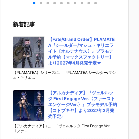
］
aらいと『ド
ントラビッ
ー』The First
ズ『ロ
リ
ゥー・ムラサ
ト』勝利の女
Descendant
フィギ
 -
メ パイロット
神：NIKKE 1/
完成品フィギ
約【エ
』
スーツVer.』
4 フィギュア
ュア予約【マ
ラス】よ
新着記事
ア予
フィギュア予
予約【フリー
ックスファク
26年8
ダ
約【メガハウ
イング】より
トリー】より
予定♪
02
ス】より202
2026年12月
2027年7月発
【Fate/Grand Order】PLAMATE
0日
6年7月発売予
発売予定☆
売予定☆
A『シールダー/マシュ・キリエラ
定♪
イト〔オルテナウス〕』プラモデ
ル予約【マックスファクトリー】
より2027年4月発売予定☆
【PLAMATEA】シリーズに、 『PLAMATEA シールダー/マシ
ュ・キリエ ...
【アルカナディア】『ヴェルルッ
タ First Engage Ver.〈ファースト
エンゲージVer.〉』プラモデル予約
【コトブキヤ】より2027年2月発
売予定♪
【アルカナディア】に、 「ヴェルルッタ First Engage Ver.
〈ファ ...