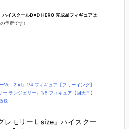
ze』ハイスクールD×D HERO 完成品フィギュア
は、
の予定です♪
Ver. 2nd』1/4 フィギュア【フリーイング】
ー ランジェリー』1/6 フィギュア【回天堂】
年放送
・グレモリー L size』ハイスクー