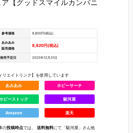
ィギュア【グッドスマイルカンパニ
参考価格
9,800円(税込)
あみあみ
8,820円(税込)
販売価格
発売予定日
2025年12月31日
ィリエイトリンク】を使用しています
あみあみ
ホビーサーチ
ホビーストック
駿河屋
Amazon
楽天
【プラグマ
【NEEDY GIR
【ドラゴンボ
【ワンピ
タ】カプコン
L OVERDOS
ールZ】デス
ス】フィ
事の
投稿時点
では、
送料無料
にて「駿河屋」さん他
さ
フィギュアビ
E】『ニディ
クトップリア
アーツZE