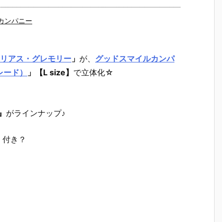
カンパニー
リアス・グレモリー
」
が、
グッドスマイルカンパ
パレード）
」
【L size】
で立体化☆
』
がラインナップ♪
」付き？