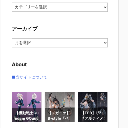
カ
テ
ゴ
リ
アーカイブ
ー
ア
ー
カ
イ
About
ブ
■当サイトについて
ー
【機動戦士Gu
【メガニケ】
【TFD】1/7
【ロッ
ギュ
ndam GQuuu
B-style『ベ
『アルティメ
ン】ギ
RO
uuuX】Lucre
イ – ラディア
ット・バニ
ィック