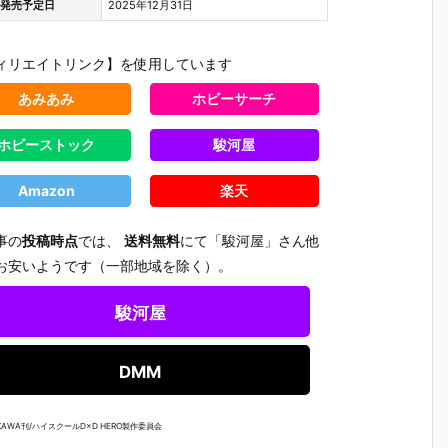
発売予定日
2025年12月31日
ィリエイトリンク】を使用しています
あみあみ
ホビーサーチ
ホビーストック
駿河屋
Amazon
楽天
事の
投稿時点
では、
送料無料
にて「駿河屋」さん他
お安いようです（一部地域を除く）。
駿河屋
DMM
AWA刊/ハイスクールD×D HERO製作委員会