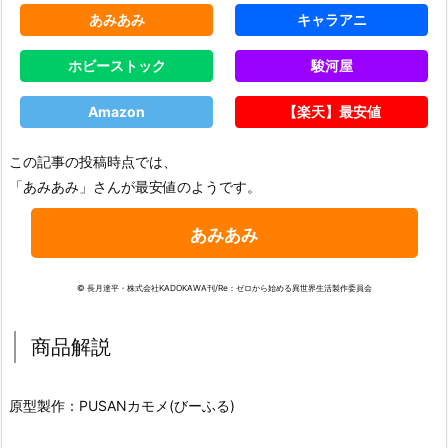
あみあみ
キャラアニ
ホビーストック
駿河屋
Amazon
【楽天】最安値
この記事の投稿時点では、
「あみあみ」さんが最安値のようです。
あみあみ
© 長月達平・株式会社KADOKAWA刊/Re：ゼロから始める異世界生活製作委員会
商品解説
原型製作：PUSANカモメ(びーふる)