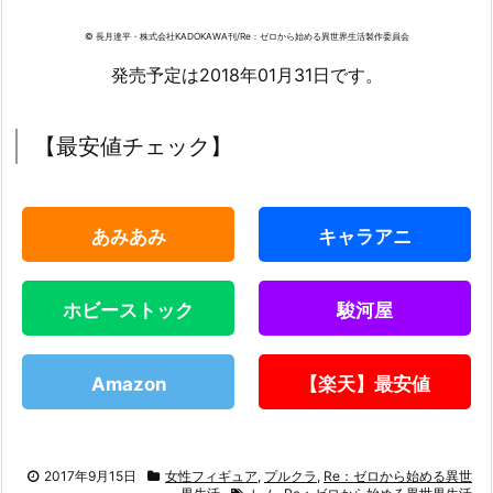
© 長月達平・株式会社KADOKAWA刊/Re：ゼロから始める異世界生活製作委員会
発売予定は2018年01月31日です。
【最安値チェック】
あみあみ
キャラアニ
ホビーストック
駿河屋
Amazon
【楽天】最安値
2017年9月15日
女性フィギュア
,
プルクラ
,
Re：ゼロから始める異世