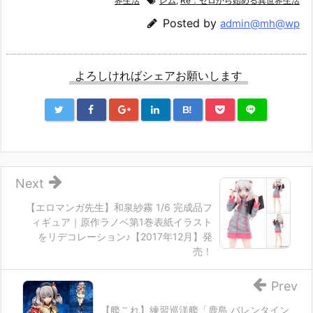
界生活
レム
,
Re：ゼロから始める異世界生活
Posted by
admin@mh@wp
よろしければシェアお願いします
B!
Next
【エロマンガ先生】和泉紗霧 1/6 完成品フ
ィギュア｜原作ラノベ第1巻表紙イラスト
をリデコレーション♪【2017年12月】発
売！
Prev
【艦これ】練習巡洋艦「鹿島 バレンタイン