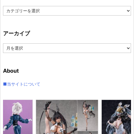
カ
テ
ゴ
リ
アーカイブ
ー
ア
ー
カ
イ
About
ブ
■当サイトについて