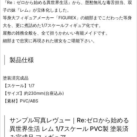
『Re：ゼロから始める異世界生活』から、慇懃無礼な毒舌担当、双
子の妹『レム』が立体化しました。
等身大フィギュアメーカー「FIGUREX」の細部までこだわった等身
大を、更に煮詰めた1/7スケールフィギュア化です。
屋敷の雑務全般を、全て担うかわいい有能メイドです。
細部まで忠実に再現された彼女をご堪能下さい。
製品仕様
塗装済完成品
【スケール】1/7
【サイズ】約230mm(台座込み)
【素材】PVC/ABS
サンプル写真レヴュー｜Re:ゼロから始める
異世界生活 レム 1/7スケール PVC製 塗装済