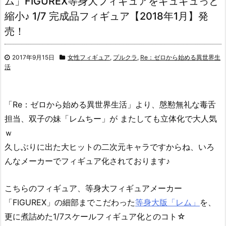
ム」FIGUREX等身大フィギュアをギュギュっと
縮小♪ 1/7 完成品フィギュア【2018年1月】発
売！
2017年9月15日
女性フィギュア
,
プルクラ
,
Re：ゼロから始める異世界生
活
「Re：ゼロから始める異世界生活」より、慇懃無礼な毒舌
担当、双子の妹「レムちー」が またしても立体化で大人気
ｗ
久しぶりに出た大ヒットの二次元キャラですからね、いろ
んなメーカーでフィギュア化されております♪
こちらのフィギュア、等身大フィギュアメーカー
「FIGUREX」の細部までこだわった
等身大版「レム」
を、
更に煮詰めた1/7スケールフィギュア化とのコト☆