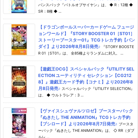
バンスパック『バトルオブサイヤン』は、 ◆ R：12種 ◆
SR：8種 ◆ ...
【ドラゴンボールスーパーカードゲーム フュージ
ョンワールド】『STORY BOOSTER 01［ST01］
ストーリーブースター01』TCGトレカ予約【バン
ダイ】より2026年8月8日発売♪
『STORY BOOSTE
R 01［ST01』は、 全85種よりランダムに封入。 ...
【遊戯王OCG】スペシャルパック『UTILITY SEL
ECTION ユーティリティ セレクション【CG212
8】』遊戯王カード予約【コナミ】より2026年8
月8日発売♪
スペシャルパック『UTILITY SELECTION』
は、 ◆ ウルトラレア：3 ...
【ヴァイスシュヴァルツロゼ】ブースターパック
『ぬきたし THE ANIMATION』TCGトレカ予約
【ブシロード】より2026年8月7日発売♪
ブースタ
ーパック『ぬきたし THE ANIMATION』は、 ◇ RR（ダブ
ルレ ...