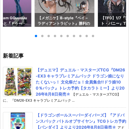
am GQuuuuu
【メガニケ】B-style『ベイ –
【TFD】1/7『
aらいと『ドゥー・
ラディアントラビット』勝利の
ト・バニー』The F
ロットスーツVe
女神：NIKKE 1/4 フィギュア予
dant 完成品フ
ア予約【メガハウ
約【フリーイング】より2026
【マックスファ
6年7月発売予定♪
年12月発売予定☆
2027年7月発
新着記事
【デュエマ】デュエル・マスターズTCG『DM26
-EX3 キャラプレミアムパック ドラゴン娘になり
たくないっ！ 文化祭だョ！全員集合!!ドラ娘10
0％パック』トレカ予約【タカラトミー】より20
26年8月8日発売☆
【デュエル・マスターズTCG】
に、 『DM26-EX3 キャラプレミアムパック ...
【ドラゴンボールスーパーダイバーズ】『アドバ
ンスパック バトルオブサイヤン』TCGトレカ予約
【バンダイ】よりより2026年8月8日発売☆
アド