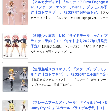
【アルカナディア】『ルミティア First Engage V
er.〈ファーストエンゲージVer.〉』プラモデル予
約【コトブキヤ】より2027年1月発売予定♪
【アル
カナディア】に、 「ルミティア First Engage Ver.〈ファー
...
【創彩少女庭園】1/10『サイドテールちゃん』プ
ラモデル予約【コトブキヤ】より2027年1月発売
予定♪
【創彩少女庭園】シリーズに、 『1/10 サイドテー
ルちゃん』がラインナップ。 ...
【無限邂逅メガロマリア】『スターズ』プラモデ
ル予約【コトブキヤ】より2026年12月発売予定♪
【無限邂逅メガロマリア】に、 「スターズ」がラインナ
ップ♪ もちろん、眼球可動ギ ...
【フレームアームズ・ガール】『ドゥルガーI〈B
unny Style〉』FAガール プラモデル予約【コト