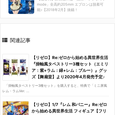
mode」全高約205mm エプロンは脱着可
能♪【2018年2月】抜錨！
関連記事
【リゼロ】Re:ゼロから始める異世界生活
『掛軸風タペストリー3種セット（エミリ
ア：紫+ラム：緑+レム：ブルー）』グッ
ズ【舞扇堂】より2020年4月発売予定♪
「掛軸風タペストリー3種セット」を購入すると、特典で「ミニ屏風
レム・ラムVer. ...
【リゼロ】1/7『レム 和バニー』Re:ゼロ
から始める異世界生活 フィギュア【フリ