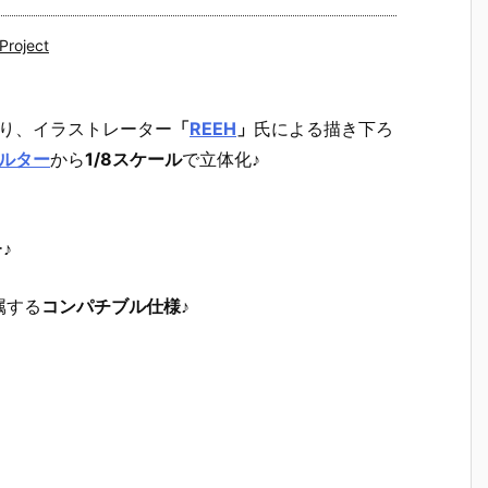
roject
り、イラストレーター
「
REEH
」
氏による描き下ろ
ルター
から
1/8スケール
で立体化♪
♪
属する
コンパチブル仕様
♪