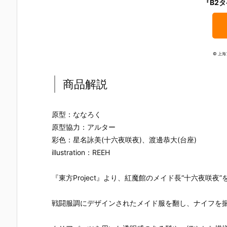
『B2
ー』The First
ズ『ロール』
ロノ』『マー
なぎ もとこ
Descendant
フィギュア予
ル』FORM-I
ORIGINAL 
完成品フィギ
約【エクスプ
S フィギュア
OLORED ED
ュア予約【マ
ラス】より20
予約【スクウ
TION』GHO
ックスファク
26年8月再販
ェア･エニッ
ST IN THE 
トリー】より
予定♪
クス】より20
HELL 完成品
© 上
2027年7月発
26年9月発売
フィギュア
売予定☆
予定☆
約【With Fa
s！】より20
商品解説
27年3月発
予定♪
原型：ななろく
原型協力：アルター
彩色：星名詠美(十六夜咲夜)、渡邊恭大(台座)
illustration：REEH
『東方Project』より、紅魔館のメイド長“十六夜咲
戦闘服調にデザインされたメイド服を翻し、ナイフを