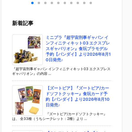
］
aらいと『ド
ントラビッ
ー』The First
ズ『ロ
リ
ゥー・ムラサ
ト』勝利の女
Descendant
フィギ
 -
メ パイロット
神：NIKKE 1/
完成品フィギ
約【エ
』
スーツVer.』
4 フィギュア
ュア予約【マ
ラス】よ
新着記事
ア予
フィギュア予
予約【フリー
ックスファク
26年8
ダ
約【メガハウ
イング】より
トリー】より
予定♪
02
ス】より202
2026年12月
2027年7月発
ミニプラ『超宇宙刑事ギャバン イ
0日
6年7月発売予
発売予定☆
売予定☆
ンフィニティキット03 エクスプレ
定♪
スギャバリオン』食玩プラモデル
予約【バンダイ】より2026年8月1
0日発売♪
『超宇宙刑事ギャバン インフィニティキット03 エクスプレス
ギャバリオン』の内容 ...
【ズートピア】『ズートピア/カー
ドソフトクッキー』食玩カード予
約【バンダイ】より2026年8月10
日発売♪
『ズートピア/カードソフトクッキー』
は、 全33種（うちシークレット：2種）より ...