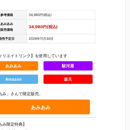
参考価格
34,980円(税込)
あみあみ
34,980円(税込)
販売価格
発売予定日
2026年11月30日
ィリエイトリンク】を使用しています
あみあみ
駿河屋
Amazon
楽天
あみ」さんで限定販売。
あみあみ
【プラグマ
【NEEDY GIR
【ドラゴンボ
【ワンピ
タ】カプコン
L OVERDOS
ールZ】デス
ス】フィ
あみ限定特典】
さ
フィギュアビ
E】『ニディ
クトップリア
アーツZE