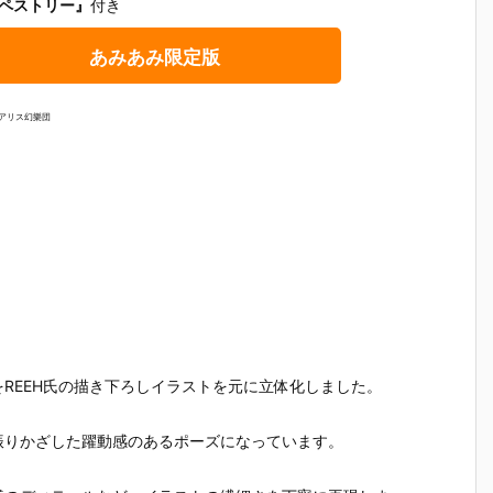
タペストリー』
付き
）
ルダー クリエ
ガの抱き枕カ
ルマッコイ
［超激戦
C
イターズモデ
バー（水着Ve
『ドラゴンボ
『ジュエ
I
ル『ヒュー＆
r.）』グッズ
ールZ 05 孫
ー・ボニー
あみあみ限定版
ディアナ』1/
予約【WHY S
悟空＆チチ 限
臨死体験-
S
7 完成品フィ
O SERIOU
定復刻仕様
フィギュ
ギュア予約
S？】より20
版』フィギュ
約【バン
海アリス幻樂団
予
【カプコン】
26年6月発売
ア予約【メガ
イ】より2
n
より2027年1
予定♪
ハウス】より
5年12月2
月発売予定♪
2026年10月
発売♪
売
発売予定♪
夜”をREEH氏の描き下ろしイラストを元に立体化しました。
振りかざした躍動感のあるポーズになっています。