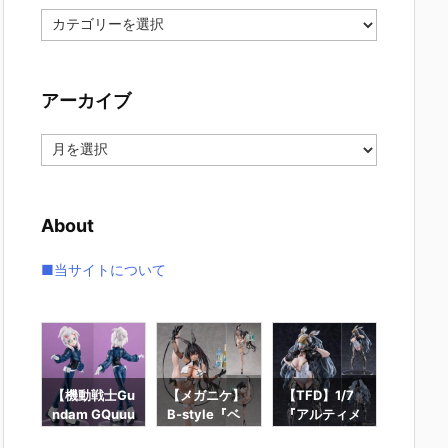
カ
テ
ゴ
リ
アーカイブ
ー
ア
ー
カ
イ
About
ブ
■当サイトについて
ー
【機動戦士Gu
【メガニケ】
【TFD】1/7
【ロッ
ギュ
ndam GQuuu
B-style『ベ
『アルティメ
ン】ギ
RO
uuuX】Lucre
イ – ラディア
ット・バニ
ィック