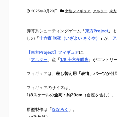
2025年9月29日
女性フィギュア
,
アルター
,
東方P
弾幕系シューティングゲーム
「
東方Project
」
よ
しの
「
十六夜 咲夜（いざよい さくや）
」
が、
ア
【東方Project】フィギュア
に、
「
アルター
」産
『
1/8 十六夜咲夜
』
がエントリー
フィギュアは、
差し替え用「表情」パーツ
が付
フィギュアのサイズは、
1/8スケール
の
全高：約29cm
（台座を含む）。
原型製作は
「
ななろく
」
。
（※敬称略）