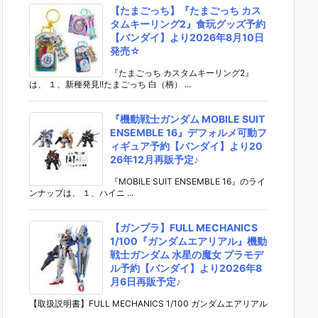
【たまごっち】『たまごっち カス
タムキーリング2』食玩グッズ予約
【バンダイ】より2026年8月10日
発売☆
『たまごっち カスタムキーリング2』
は、 １、新種発見!!たまごっち 白（柄） ...
『機動戦士ガンダム MOBILE SUIT
ENSEMBLE 16』デフォルメ可動フ
ィギュア予約【バンダイ】より20
26年12月再販予定♪
『MOBILE SUIT ENSEMBLE 16』のライ
ンナップは、 １、ハイニ ...
【ガンプラ】FULL MECHANICS
1/100『ガンダムエアリアル』機動
戦士ガンダム 水星の魔女 プラモデ
ル予約【バンダイ】より2026年8
月6日再販予定♪
【取扱説明書】FULL MECHANICS 1/100 ガンダムエアリアル