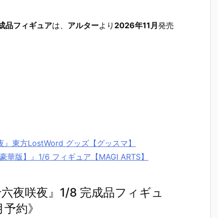
 完成品フィギュア
は、
アルター
より
2026年11月
発売
』東方LostWord グッズ【グッスマ】
豪華版】』1/6 フィギュア【MAGI ARTS】
十六夜咲夜』1/8 完成品フィギュ
月予約》