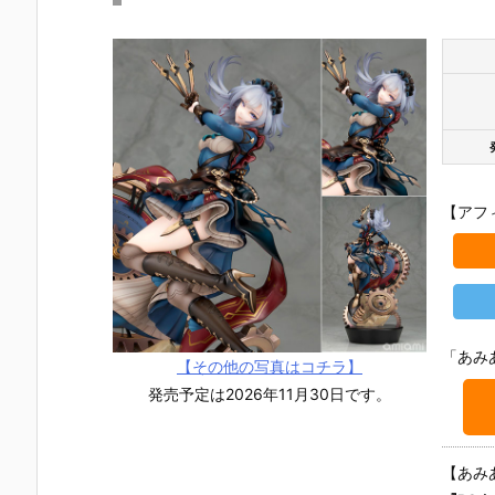
【アフ
「あみ
【その他の写真はコチラ】
発売予定は2026年11月30日です。
【TFD】1/7
【ロックマ
【クロノ・ト
【攻殻機動
『アルティメ
ン】ギガンテ
リガー】フォ
隊】1/4『草
【あみ
ット・バニ
ィックシリー
ルミズム『ク
薙素子（く