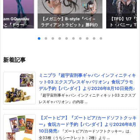
am GQuuuuu
【メガニケ】B-style『ベイ –
【TFD】1/7『
aらいと『ドゥー・
ラディアントラビット』勝利の
ト・バニー』The F
ロットスーツVe
女神：NIKKE 1/4 フィギュア予
dant 完成品フ
ア予約【メガハウ
約【フリーイング】より2026
【マックスファ
6年7月発売予定♪
年12月発売予定☆
2027年7月発
新着記事
ミニプラ『超宇宙刑事ギャバン インフィニティキ
ット03 エクスプレスギャバリオン』食玩プラモ
デル予約【バンダイ】より2026年8月10日発売♪
『超宇宙刑事ギャバン インフィニティキット03 エクスプ
レスギャバリオン』の内容 ...
【ズートピア】『ズートピア/カードソフトクッキ
ー』食玩カード予約【バンダイ】より2026年8月
10日発売♪
『ズートピア/カードソフトクッキー』は、
全33種（うちシークレット：2種）より ...