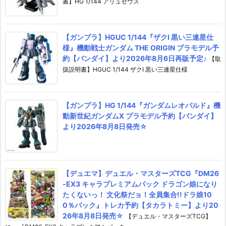
書】HG 1/144 アリュゼウス
【ガンプラ】HGUC 1/144『ザクI 黒い三連星仕
様』機動戦士ガンダム THE ORIGIN プラモデル予
約【バンダイ】より2026年8月6日再販予定♪
【取
扱説明書】HGUC 1/144 ザクI 黒い三連星仕様
【ガンプラ】HG 1/144『ガンダムレオパルド』機
動新世紀ガンダムX プラモデル予約【バンダイ】
より2026年8月8日発売☆
【デュエマ】デュエル・マスターズTCG『DM26
-EX3 キャラプレミアムパック ドラゴン娘になり
たくないっ！ 文化祭だョ！全員集合!!ドラ娘10
0％パック』トレカ予約【タカラトミー】より20
26年8月8日発売☆
【デュエル・マスターズTCG】