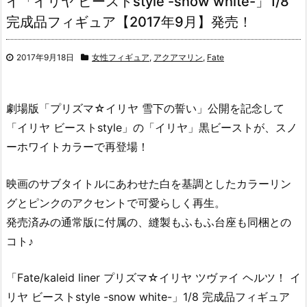
イ「イリヤ ビーストstyle -snow white-」1/8
完成品フィギュア【2017年9月】発売！
2017年9月18日
女性フィギュア
,
アクアマリン
,
Fate
劇場版「プリズマ☆イリヤ 雪下の誓い」公開を記念して
「イリヤ ビーストstyle」の「イリヤ」黒ビーストが、スノ
ーホワイトカラーで再登場！
映画のサブタイトルにあわせた白を基調としたカラーリン
グとピンクのアクセントで可愛らしく再生。
発売済みの通常版に付属の、縫製もふもふ台座も同梱との
コト♪
「Fate/kaleid liner プリズマ☆イリヤ ツヴァイ ヘルツ！ イ
リヤ ビーストstyle -snow white-」1/8 完成品フィギュア