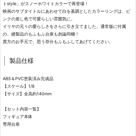
トstyle」がスノーホワイトカラーで再登場！
映画のサブタイトルにあわせて白を基調としたカラーリングは、ピ
ンクの差し色で可愛らしい雰囲気に。
イリヤの元々の愛らしさをさらに引き立てました。通常版に付属
の、縫製品のもふもふ台座も勿論同梱！
貴方のお手元で、思う存分もふもふしてあげてください。
製品仕様
ABS＆PVC塗装済み完成品
【スケール】1/8
【サイズ】全高約140mm
【セット内容一覧】
フィギュア本体
専用台座