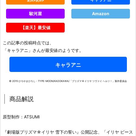
駿河屋
Amazon
【楽天】最安値
この記事の投稿時点では、
「キャラアニ」さんが最安値のようです。
キャラアニ
© 2015 ひろやまひろし・TYPE-MOON/KADOKAWA/「プリズマ☆イリヤ ツヴァイ ヘルツ！」製作委員会
商品解説
原型制作：ATSUMI
『劇場版プリズマ☆イリヤ 雪下の誓い』公開記念、「イリヤ ビース