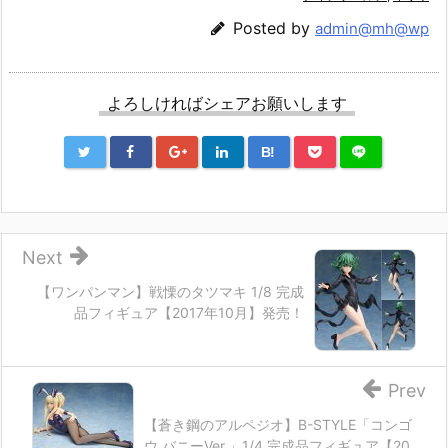
Posted by
admin@mh@wp
よろしければシェアお願いします
B!
Next
【ワンパンマン】戦慄のタツマキ 1/8 完成
品フィギュア【2017年10月】発売！
Prev
【蒼き鋼のアルペジオ】B-STYLE「コンゴ
ウ バニーVer.」1/4 完成品フィギュア【20