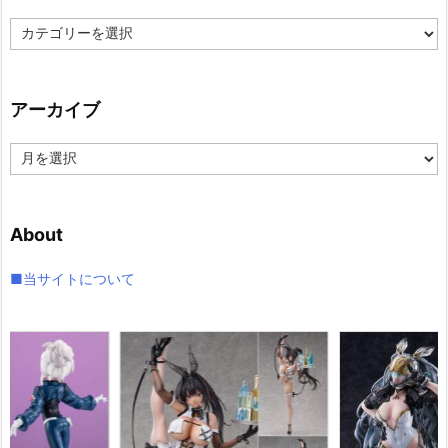
カ
テ
ゴ
リ
アーカイブ
ー
ア
ー
カ
イ
About
ブ
■当サイトについて