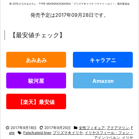
© 2015 ひろやまひろし・TYPE-MOON/KADOKAWA/「プリズマ☆イリヤ ツヴァイ ヘルツ！」製作委員会
発売予定は2017年09月28日です。
【最安値チェック】
あみあみ
キャラアニ
駿河屋
Amazon
【楽天】最安値
2017年9月18日
2017年9月25日
女性フィギュア
,
アクアマリン
,
F
ate
Fate/kaleid liner
,
プリズマ☆イリヤ
,
イリヤスフィール・フォン・
アインツベルン
,
イリヤ