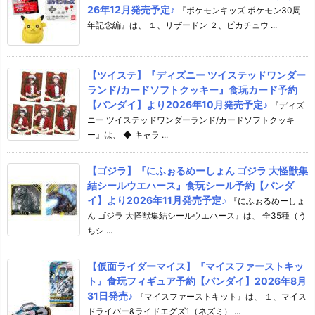
26年12月発売予定♪
『ポケモンキッズ ポケモン30周
年記念編』は、 １、リザードン ２、ピカチュウ ...
【ツイステ】『ディズニー ツイステッドワンダー
ランド/カードソフトクッキー』食玩カード予約
【バンダイ】より2026年10月発売予定♪
『ディズ
ニー ツイステッドワンダーランド/カードソフトクッキ
ー』は、 ◆ キャラ ...
【ゴジラ】『にふぉるめーしょん ゴジラ 大怪獣集
結シールウエハース』食玩シール予約【バンダ
イ】より2026年11月発売予定♪
『にふぉるめーしょ
ん ゴジラ 大怪獣集結シールウエハース』は、 全35種（う
ちシ ...
【仮面ライダーマイス】『マイスファーストキッ
ト』食玩フィギュア予約【バンダイ】2026年8月
31日発売♪
『マイスファーストキット』は、 １、マイス
ドライバー&ライドエグズ1（ネズミ） ...