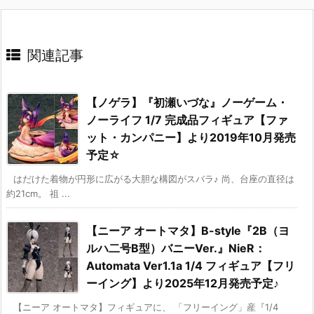
関連記事
【ノゲラ】『初瀬いづな』ノーゲーム・
ノーライフ 1/7 完成品フィギュア【ファ
ット・カンパニー】より2019年10月発売
予定☆
はだけた着物が円形に広がる大胆な構図がスバラ♪ 尚、台座の直径は
約21cm。 祖 ...
【ニーア オートマタ】B-style『2B（ヨ
ルハ二号B型）バニーVer.』NieR：
Automata Ver1.1a 1/4 フィギュア【フリ
ーイング】より2025年12月発売予定♪
【ニーア オートマタ】フィギュアに、 「フリーイング」産『1/4