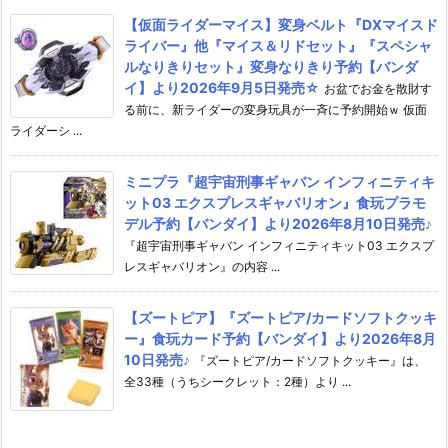
【仮面ライダーマイス】変身ベルト『DXマイスド
ライバー』他『マイス＆リドセット』『スペシャ
ルなりきりセット』変身なりきり予約【バンダ
イ】より2026年9月5日発売☆
お盆でお金を散財す
る前に、新ライダーの変身玩具が一斉に予約開始ｗ 仮面
ライダーシ ...
ミニプラ『超宇宙刑事ギャバン インフィニティキ
ット03 エクスプレスギャバリオン』食玩プラモ
デル予約【バンダイ】より2026年8月10日発売♪
『超宇宙刑事ギャバン インフィニティキット03 エクスプ
レスギャバリオン』の内容 ...
【ズートピア】『ズートピア/カードソフトクッキ
ー』食玩カード予約【バンダイ】より2026年8月
10日発売♪
『ズートピア/カードソフトクッキー』は、
全33種（うちシークレット：2種）より ...