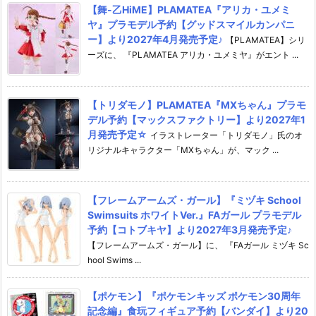
【舞-乙HiME】PLAMATEA『アリカ・ユメミ
ヤ』プラモデル予約【グッドスマイルカンパニ
ー】より2027年4月発売予定♪
【PLAMATEA】シリ
ーズに、 『PLAMATEA アリカ・ユメミヤ』がエント ...
【トリダモノ】PLAMATEA『MXちゃん』プラモ
デル予約【マックスファクトリー】より2027年1
月発売予定☆
イラストレーター「トリダモノ」氏のオ
リジナルキャラクター「MXちゃん」が、マック ...
【フレームアームズ・ガール】『ミヅキ School
Swimsuits ホワイトVer.』FAガール プラモデル
予約【コトブキヤ】より2027年3月発売予定♪
【フレームアームズ・ガール】に、 『FAガール ミヅキ Sc
hool Swims ...
【ポケモン】『ポケモンキッズ ポケモン30周年
記念編』食玩フィギュア予約【バンダイ】より20