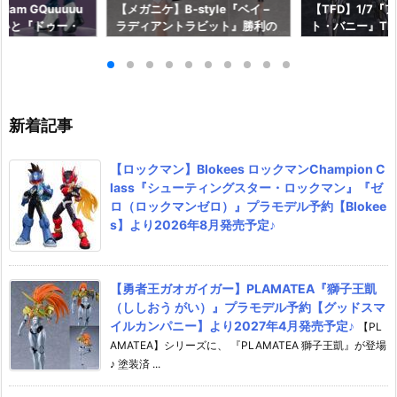
am GQuuuuu
【メガニケ】B-style『ベイ –
【TFD】1/7『
aらいと『ドゥー・
ラディアントラビット』勝利の
ト・バニー』The F
ロットスーツVe
女神：NIKKE 1/4 フィギュア予
dant 完成品フ
ア予約【メガハウ
約【フリーイング】より2026
【マックスファ
6年7月発売予定♪
年12月発売予定☆
2027年7月発
新着記事
【ロックマン】Blokees ロックマンChampion C
lass『シューティングスター・ロックマン』『ゼ
ロ（ロックマンゼロ）』プラモデル予約【Blokee
s】より2026年8月発売予定♪
【勇者王ガオガイガー】PLAMATEA『獅子王凱
（ししおう がい）』プラモデル予約【グッドスマ
イルカンパニー】より2027年4月発売予定♪
【PL
AMATEA】シリーズに、 『PLAMATEA 獅子王凱』が登場
♪ 塗装済 ...