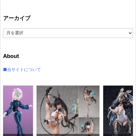
ゴ
リ
アーカイブ
ー
ア
ー
カ
イ
About
ブ
■当サイトについて