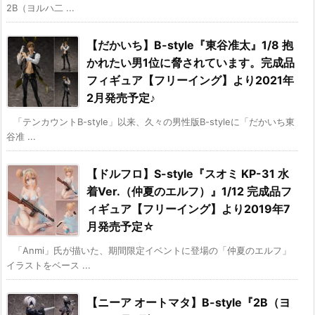
2B（ヨルハ二 ...
【だかいち】B-style『東谷准太』1/8 抱
かれたい男1位に脅されています。完成品
フィギュア【フリーイング】より2021年
2月発売予定♪
「テンカウントB-style」以来、久々の男性版B-styleに「だかいち東
谷准 ...
【ドルフロ】S-style『スオミ KP-31 水
着Ver.（仲夏のエルフ）』1/12 完成品フ
ィギュア【フリーイング】より2019年7
月発売予定☆
「Anmi」氏が描いた、期間限定イベントに登場の「仲夏のエルフ」
イラストをベース ...
【ニーア オートマタ】B-style『2B（ヨ