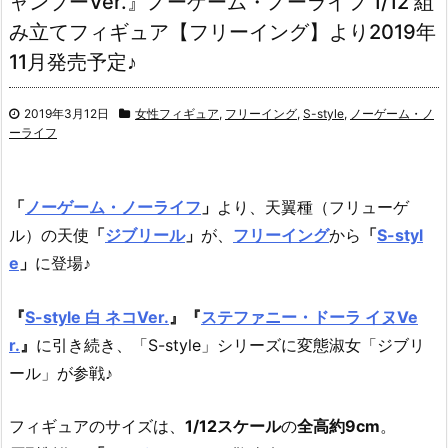
ャンプーVer.』ノーゲーム・ノーライフ 1/12 組
み立てフィギュア【フリーイング】より2019年
11月発売予定♪
2019年3月12日
女性フィギュア
,
フリーイング
,
S-style
,
ノーゲーム・ノ
ーライフ
「
ノーゲーム・ノーライフ
」
より、天翼種（フリューゲ
ル）の天使
「
ジブリール
」
が、
フリーイング
から
「
S-styl
e
」
に登場♪
『
S-style 白 ネコVer.
』
『
ステファニー・ドーラ イヌVe
r.
』
に引き続き、「S-style」シリーズに変態淑女「ジブリ
ール」が参戦♪
フィギュアのサイズは、
1/12スケール
の
全高約9cm
。