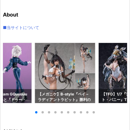
カ
イ
About
ブ
■当サイトについて
am GQuuuuu
【メガニケ】B-style『ベイ –
【TFD】1/7『
aらいと『ドゥー・
ラディアントラビット』勝利の
ト・バニー』The F
ロットスーツVe
女神：NIKKE 1/4 フィギュア予
dant 完成品フ
ア予約【メガハウ
約【フリーイング】より2026
【マックスファ
6年7月発売予定♪
年12月発売予定☆
2027年7月発