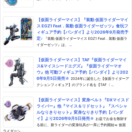
【仮面ライダーマイス】『装動 仮面ライダーマイ
ス EGZ1 Feat．装動 仮面ライダーゼッツ』食玩フ
ィギュア予約【バンダイ】より2026年9月発売予
定♪
『装動 仮面ライダーマイス EGZ1 Feat．装動 仮面ラ
イダーゼッツ』は、 ...
【仮面ライダーマイス】TAF『仮面ライダーマイ
ス&マイスシードエグズ』『仮面ライダーマオ
ウ』他 可動フィギュア予約【バンダイ】より202
6年9月5日発売☆
2024年に誕生した【仮面ライダーア
クションフィギュア】のブランド名を【TAF〈 ...
【仮面ライダーマイス】変身ベルト『DXマイスド
ライバー』他『マイス＆リドセット』『スペシャ
ルなりきりセット』変身なりきり予約【バンダ
イ】より2026年9月5日発売☆
お盆でお金を散財す
る前に、新ライダーの変身玩具が一斉に予約開始ｗ 仮面
ライダーシ ...