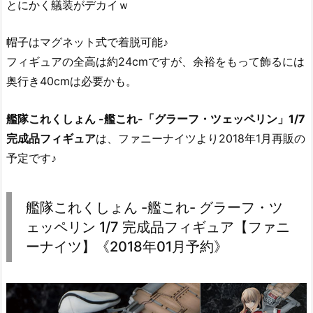
とにかく艤装がデカイｗ
帽子はマグネット式で着脱可能♪
フィギュアの全高は約24cmですが、余裕をもって飾るには
奥行き40cmは必要かも。
艦隊これくしょん -艦これ-「グラーフ・ツェッペリン」1/7
完成品フィギュア
は、ファニーナイツより2018年1月再販の
予定です♪
艦隊これくしょん -艦これ- グラーフ・ツ
ェッペリン 1/7 完成品フィギュア【ファニ
ーナイツ】《2018年01月予約》