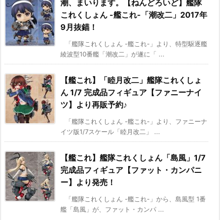
潮、まいります。【ねんどろいど】艦隊
これくしょん -艦これ-「潮改二」2017年
9月抜錨！
「艦隊これくしょん -艦これ-」より、特型駆逐艦
綾波型10番艦「潮改二」が遂に「 ...
【艦これ】「睦月改二」艦隊これくしょ
ん 1/7 完成品フィギュア【ファニーナイ
ツ】より再販予約♪
「艦隊これくしょん -艦これ-」より、ファニーナ
イツ版1/7スケール「睦月改二」 ...
【艦これ】艦隊これくしょん「島風」1/7
完成品フィギュア【ファット・カンパニ
ー】より発売！
「艦隊これくしょん -艦これ-」から、島風型 1番
艦「島風」が、ファット・カンパ ...