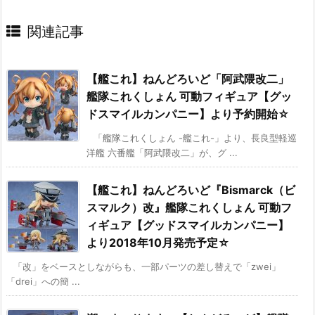
関連記事
【艦これ】ねんどろいど「阿武隈改二」
艦隊これくしょん 可動フィギュア【グッ
ドスマイルカンパニー】より予約開始☆
「艦隊これくしょん -艦これ-」より、長良型軽巡
洋艦 六番艦「阿武隈改二」が、グ ...
【艦これ】ねんどろいど『Bismarck（ビ
スマルク）改』艦隊これくしょん 可動フ
ィギュア【グッドスマイルカンパニー】
より2018年10月発売予定☆
「改」をベースとしながらも、一部パーツの差し替えで「zwei」
「drei」への簡 ...