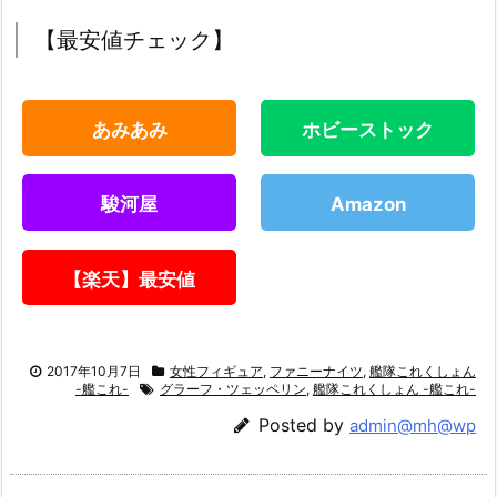
【最安値チェック】
あみあみ
ホビーストック
駿河屋
Amazon
【楽天】最安値
2017年10月7日
女性フィギュア
,
ファニーナイツ
,
艦隊これくしょん
-艦これ-
グラーフ・ツェッペリン
,
艦隊これくしょん -艦これ-
Posted by
admin@mh@wp