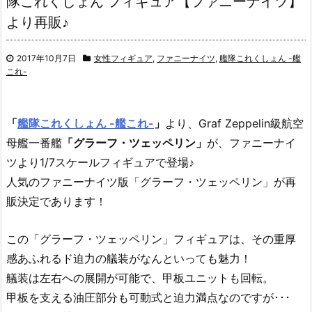
隊これくしょん フィギュア【ファニーナイツ】
より再販♪
2017年10月7日
女性フィギュア
,
ファニーナイツ
,
艦隊これくしょん -艦
これ-
「
艦隊これくしょん -艦これ-
」
より、Graf Zeppelin級航空
母艦一番艦
「グラーフ・ツェッペリン」
が、ファニーナイ
ツより1/7スケールフィギュアで登場♪
人気のファニーナイツ版「グラーフ・ツェッペリン」が再
販決定であります！
この「グラーフ・ツェッペリン」フィギュアは、その重厚
感あふれるド迫力の艤装がなんといっても魅力！
艤装は左右への展開が可能で、甲板ユニットも回転。
甲板を支える油圧部分も可動式と迫力満点なのですが･･･