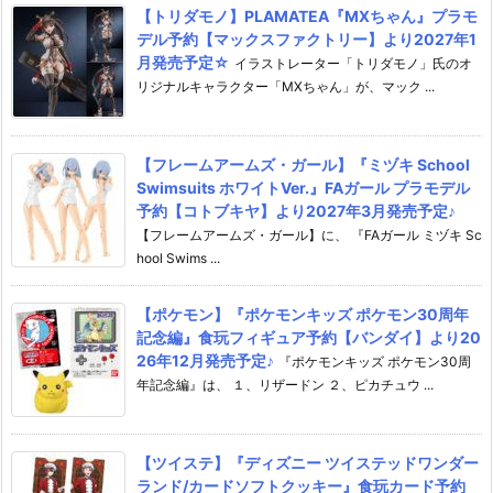
【トリダモノ】PLAMATEA『MXちゃん』プラモ
デル予約【マックスファクトリー】より2027年1
月発売予定☆
イラストレーター「トリダモノ」氏のオ
リジナルキャラクター「MXちゃん」が、マック ...
【フレームアームズ・ガール】『ミヅキ School
Swimsuits ホワイトVer.』FAガール プラモデル
予約【コトブキヤ】より2027年3月発売予定♪
【フレームアームズ・ガール】に、 『FAガール ミヅキ Sc
hool Swims ...
【ポケモン】『ポケモンキッズ ポケモン30周年
記念編』食玩フィギュア予約【バンダイ】より20
26年12月発売予定♪
『ポケモンキッズ ポケモン30周
年記念編』は、 １、リザードン ２、ピカチュウ ...
【ツイステ】『ディズニー ツイステッドワンダー
ランド/カードソフトクッキー』食玩カード予約