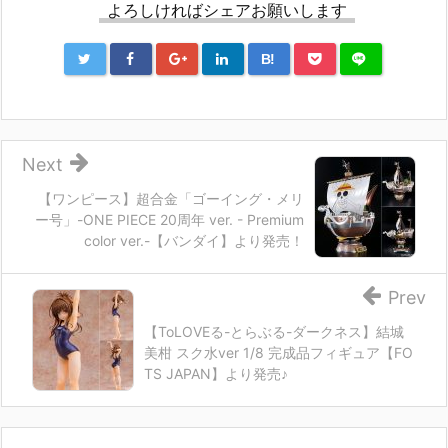
よろしければシェアお願いします
B!
Next
【ワンピース】超合金「ゴーイング・メリ
ー号」-ONE PIECE 20周年 ver. - Premium
color ver.-【バンダイ】より発売！
Prev
【ToLOVEる-とらぶる-ダークネス】結城
美柑 スク水ver 1/8 完成品フィギュア【FO
TS JAPAN】より発売♪