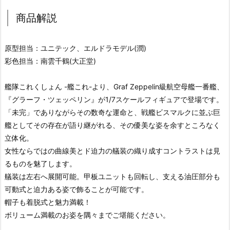
商品解説
原型担当：ユニテック、エルドラモデル(潤)
彩色担当：南雲千鶴(大正堂)
艦隊これくしょん -艦これ-より、Graf Zeppelin級航空母艦一番艦、
『グラーフ・ツェッペリン』が1/7スケールフィギュアで登場です。
「未完」でありながらその数奇な運命と、戦艦ビスマルクに並ぶ巨
艦としてその存在が語り継がれる、その優美な姿を余すところなく
立体化。
女性ならではの曲線美とド迫力の艤装の織り成すコントラストは見
るものを魅了します。
艤装は左右へ展開可能。甲板ユニットも回転し、支える油圧部分も
可動式と迫力ある姿で飾ることが可能です。
帽子も着脱式と魅力満載！
ボリューム満載のお姿を隅々までご堪能ください。