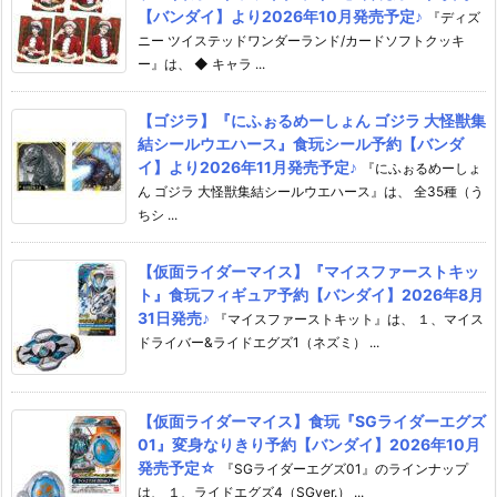
【バンダイ】より2026年10月発売予定♪
『ディズ
ニー ツイステッドワンダーランド/カードソフトクッキ
ー』は、 ◆ キャラ ...
【ゴジラ】『にふぉるめーしょん ゴジラ 大怪獣集
結シールウエハース』食玩シール予約【バンダ
イ】より2026年11月発売予定♪
『にふぉるめーしょ
ん ゴジラ 大怪獣集結シールウエハース』は、 全35種（う
ちシ ...
【仮面ライダーマイス】『マイスファーストキッ
ト』食玩フィギュア予約【バンダイ】2026年8月
31日発売♪
『マイスファーストキット』は、 １、マイス
ドライバー&ライドエグズ1（ネズミ） ...
【仮面ライダーマイス】食玩『SGライダーエグズ
01』変身なりきり予約【バンダイ】2026年10月
発売予定☆
『SGライダーエグズ01』のラインナップ
は、 １、ライドエグズ4（SGver.） ...