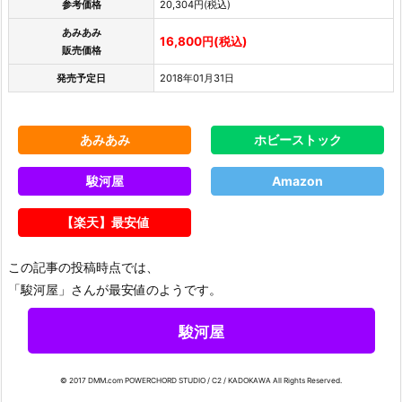
参考価格
20,304円(税込)
あみあみ
16,800円(税込)
販売価格
発売予定日
2018年01月31日
あみあみ
ホビーストック
駿河屋
Amazon
【楽天】最安値
この記事の投稿時点では、
「駿河屋」さんが最安値のようです。
駿河屋
© 2017 DMM.com POWERCHORD STUDIO / C2 / KADOKAWA All Rights Reserved.