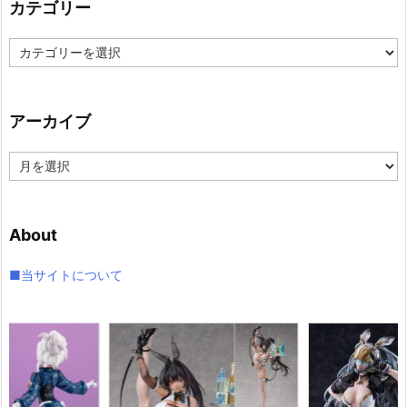
カテゴリー
カ
テ
ゴ
リ
アーカイブ
ー
ア
ー
カ
イ
About
ブ
■当サイトについて