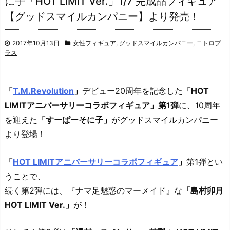
に子「HOT LIMIT Ver.」1/7 完成品フィギュア
【グッドスマイルカンパニー】より発売！
2017年10月13日
女性フィギュア
,
グッドスマイルカンパニー
,
ニトロプ
ラス
「
T.M.Revolution
」
デビュー20周年を記念した
「HOT
LIMITアニバーサリーコラボフィギュア」第1弾
に、10周年
を迎えた
「すーぱーそに子」
がグッドスマイルカンパニー
より登場！
「
HOT LIMITアニバーサリーコラボフィギュア
」
第1弾とい
うことで、
続く第2弾には、『ナマ足魅惑のマーメイド』な
「島村卯月
HOT LIMIT Ver.」
が！