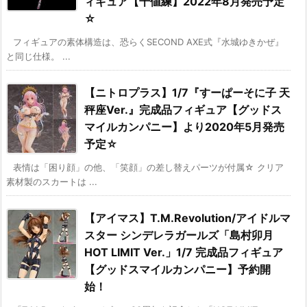
ィギュア【千値練】2022年8月発売予定
☆
フィギュアの素体構造は、恐らくSECOND AXE式『水城ゆきかぜ』
と同じ仕様。 ...
【ニトロプラス】1/7『すーぱーそに子 天
秤座Ver.』完成品フィギュア【グッドス
マイルカンパニー】より2020年5月発売
予定☆
表情は「困り顔」の他、「笑顔」の差し替えパーツが付属☆ クリア
素材製のスカートは ...
【アイマス】T.M.Revolution/アイドルマ
スター シンデレラガールズ「島村卯月
HOT LIMIT Ver.」1/7 完成品フィギュア
【グッドスマイルカンパニー】予約開
始！