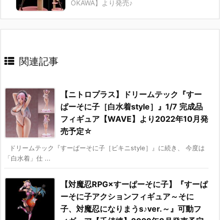
OKAWA】より発売♪
関連記事
【ニトロプラス】ドリームテック『すー
ぱーそに子［白水着style］』1/7 完成品
フィギュア【WAVE】より2022年10月発
売予定☆
ドリームテック『すーぱーそに子［ビキニstyle］』に続き、 今度は
「白水着」仕 ...
【対魔忍RPG×すーぱーそに子】『すーぱ
ーそに子アクションフィギュア～そに
子、対魔忍になりまうs♪ver.～』可動フ