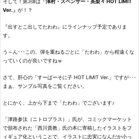
そして！第3弾は
「澤村・スペンサー・英梨々 HOT LIMIT
Ver.」
が！？
『出すとこ出してたわわ』にラインナップ予定でありま
す。
う～ん･･･この、弾を重ねるごとに「たわわ」から程遠くな
っていくのが良いですねｗ
さて、肝心の「すーぱーそに子 HOT LIMIT Ver.」ですが･･･
まぁ、サンプル写真をご覧ください。
とにかく、上から下まで「たわわ」でございます♪
「津路参汰（ニトロプラス）」氏が、コミックマーケット
で頒布された「西川貴教」氏の本に寄稿したイラストをフ
ィギュア化ということで、イラストに忠実になんだか小っ