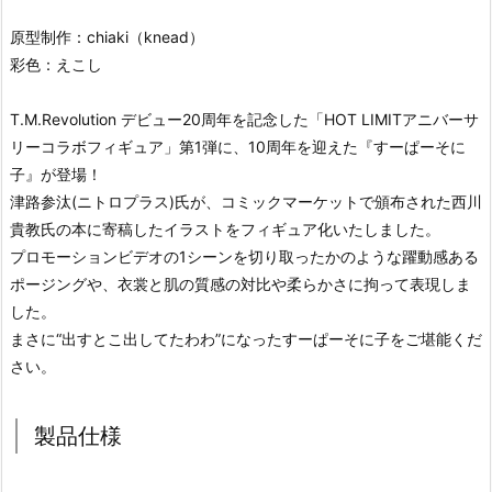
原型制作：chiaki（knead）
彩色：えこし
T.M.Revolution デビュー20周年を記念した「HOT LIMITアニバーサ
リーコラボフィギュア」第1弾に、10周年を迎えた『すーぱーそに
子』が登場！
津路参汰(ニトロプラス)氏が、コミックマーケットで頒布された西川
貴教氏の本に寄稿したイラストをフィギュア化いたしました。
プロモーションビデオの1シーンを切り取ったかのような躍動感ある
ポージングや、衣裳と肌の質感の対比や柔らかさに拘って表現しま
した。
まさに“出すとこ出してたわわ”になったすーぱーそに子をご堪能くだ
さい。
製品仕様