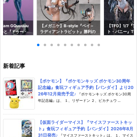
am GQuuuuu
【メガニケ】B-style『ベイ –
【TFD】1/7『
aらいと『ドゥー・
ラディアントラビット』勝利の
ト・バニー』The F
ロットスーツVe
女神：NIKKE 1/4 フィギュア予
dant 完成品フ
ア予約【メガハウ
約【フリーイング】より2026
【マックスファ
6年7月発売予定♪
年12月発売予定☆
2027年7月発
新着記事
【ポケモン】『ポケモンキッズ ポケモン30周年
記念編』食玩フィギュア予約【バンダイ】より20
26年12月発売予定♪
『ポケモンキッズ ポケモン30周
年記念編』は、 １、リザードン ２、ピカチュウ ...
【仮面ライダーマイス】『マイスファーストキッ
ト』食玩フィギュア予約【バンダイ】2026年8月
31日発売♪
『マイスファーストキット』は、 １、マイス