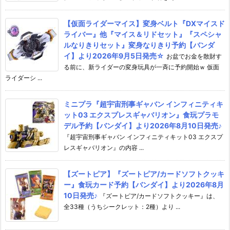
【仮面ライダーマイス】変身ベルト『DXマイスド
ライバー』他『マイス＆リドセット』『スペシャ
ルなりきりセット』変身なりきり予約【バンダ
イ】より2026年9月5日発売☆
お盆でお金を散財す
る前に、新ライダーの変身玩具が一斉に予約開始ｗ 仮面
ライダーシ ...
ミニプラ『超宇宙刑事ギャバン インフィニティキ
ット03 エクスプレスギャバリオン』食玩プラモ
デル予約【バンダイ】より2026年8月10日発売♪
『超宇宙刑事ギャバン インフィニティキット03 エクスプ
レスギャバリオン』の内容 ...
【ズートピア】『ズートピア/カードソフトクッキ
ー』食玩カード予約【バンダイ】より2026年8月
10日発売♪
『ズートピア/カードソフトクッキー』は、
全33種（うちシークレット：2種）より ...