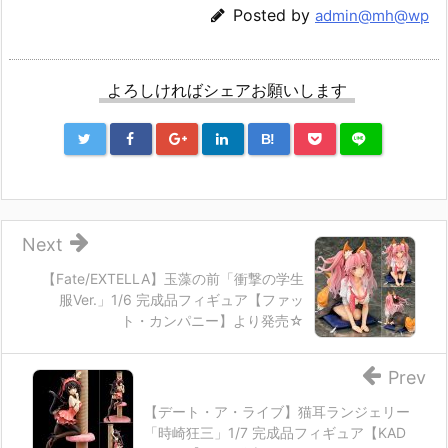
Posted by
admin@mh@wp
よろしければシェアお願いします
B!
Next
【Fate/EXTELLA】玉藻の前「衝撃の学生
服Ver.」1/6 完成品フィギュア【ファッ
ト・カンパニー】より発売☆
Prev
【デート・ア・ライブ】猫耳ランジェリー
「時崎狂三」1/7 完成品フィギュア【KAD