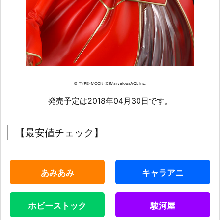
© TYPE-MOON (C)MarvelousAQL Inc.
発売予定は2018年04月30日です。
【最安値チェック】
あみあみ
キャラアニ
ホビーストック
駿河屋