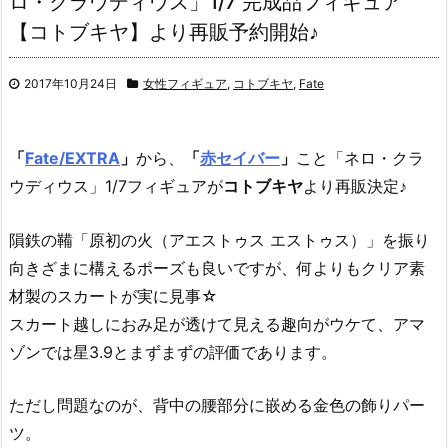
ロ・クラウディウス」1/7 完成品フィギュア
【コトブキヤ】より再販予約開始♪
2017年10月24日
女性フィギュア
,
コトブキヤ
,
Fate
「
Fate/EXTRA
」
から、
「
赤セイバー
」
こと「ネロ・クラ
ウディウス」1/7フィギュアが
コトブキヤ
より再販決定♪
隕鉄の鞴「原初の火（アエストゥス エストゥス）」を振り
向きざまに構えるポーズも良いですが、何よりもクリア素
材製のスカートが実に見事☆
スカート越しにおみ足が透けて見える趣向がウケて、アマ
ゾンでは星3.9とまずまずの評価であります。
ただし問題なのが、背中の腰部分に嵌める金色の飾りパー
ツ。