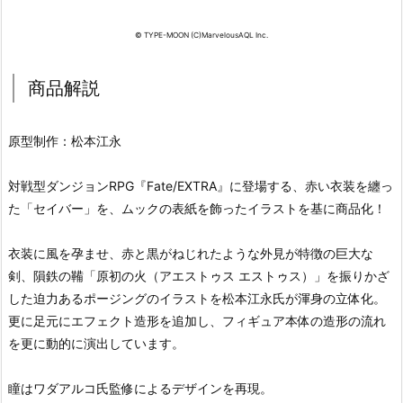
© TYPE-MOON (C)MarvelousAQL Inc.
商品解説
原型制作：松本江永
対戦型ダンジョンRPG『Fate/EXTRA』に登場する、赤い衣装を纏っ
た「セイバー」を、ムックの表紙を飾ったイラストを基に商品化！
衣装に風を孕ませ、赤と黒がねじれたような外見が特徴の巨大な
剣、隕鉄の鞴「原初の火（アエストゥス エストゥス）」を振りかざ
した迫力あるポージングのイラストを松本江永氏が渾身の立体化。
更に足元にエフェクト造形を追加し、フィギュア本体の造形の流れ
を更に動的に演出しています。
瞳はワダアルコ氏監修によるデザインを再現。