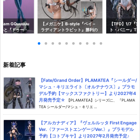
am GQuuuuu
【メガニケ】B-style『ベイ –
【TFD】1/7『
aらいと『ドゥー・
ラディアントラビット』勝利の
ト・バニー』The F
ロットスーツVe
女神：NIKKE 1/4 フィギュア予
dant 完成品フ
ア予約【メガハウ
約【フリーイング】より2026
【マックスファ
6年7月発売予定♪
年12月発売予定☆
2027年7月発
新着記事
【Fate/Grand Order】PLAMATEA『シールダー/
マシュ・キリエライト〔オルテナウス〕』プラモ
デル予約【マックスファクトリー】より2027年4
月発売予定☆
【PLAMATEA】シリーズに、 『PLAMA
TEA シールダー/マシュ・キリエ ...
【アルカナディア】『ヴェルルッタ First Engage
Ver.〈ファーストエンゲージVer.〉』プラモデル
予約【コトブキヤ】より2027年2月発売予定♪