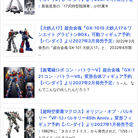
♪
新規造形の「17式特型指揮車」が付属☆
【大鉄人17】超合金魂『GX-101S 大鉄人17＆ワ
ンエイト グラビトンBOX』可動フィギュア予約
【バンダイ】より2027年3月発売予定♪
2022年3月
発売の『超合金魂 GX-101 大鉄人17』と、 2022年8月限
...
【超電磁ロボ コン・バトラーV】超合金魂『GX-1
21 コン・バトラーV6』変形合体フィギュア予約
【バンダイ】より2027年2月発売予定♪
う～ん、な
んでこんなの出したんだろう？
【超時空要塞マクロス】オリジン・オブ・バルキ
リー『VF-1J バルキリー45th Anniv.』変形フィ
ギュア予約【バンダイ】より2027年1月発売予定
♪
1982年に「タカトクトイス」から発売された『1/55 バ
トロイド バルキリーV ...