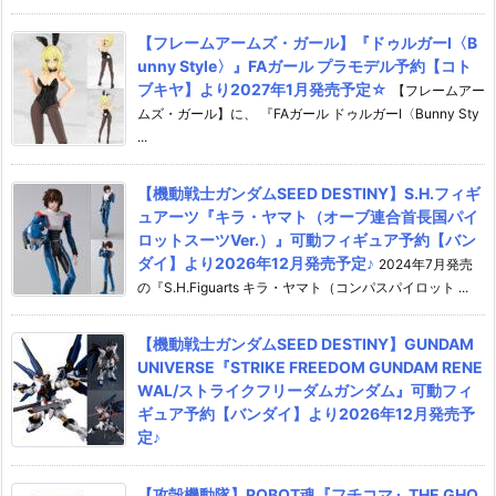
【フレームアームズ・ガール】『ドゥルガーI〈B
unny Style〉』FAガール プラモデル予約【コト
ブキヤ】より2027年1月発売予定☆
【フレームアー
ムズ・ガール】に、 『FAガール ドゥルガーI〈Bunny Sty
...
【機動戦士ガンダムSEED DESTINY】S.H.フィギ
ュアーツ『キラ・ヤマト（オーブ連合首長国パイ
ロットスーツVer.）』可動フィギュア予約【バン
ダイ】より2026年12月発売予定♪
2024年7月発売
の『S.H.Figuarts キラ・ヤマト（コンパスパイロット ...
【機動戦士ガンダムSEED DESTINY】GUNDAM
UNIVERSE『STRIKE FREEDOM GUNDAM RENE
WAL/ストライクフリーダムガンダム』可動フィ
ギュア予約【バンダイ】より2026年12月発売予
定♪
【攻殻機動隊】ROBOT魂『フチコマ』THE GHO