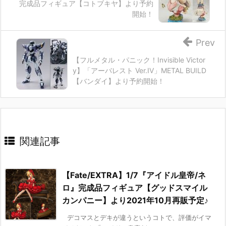
完成品フィギュア【コトブキヤ】より予約
開始！
Prev
【フルメタル・パニック！Invisible Victor
y】「アーバレスト Ver.IV」METAL BUILD
【バンダイ】より予約開始！
関連記事
【Fate/EXTRA】1/7『アイドル皇帝/ネ
ロ』完成品フィギュア【グッドスマイル
カンパニー】より2021年10月再販予定♪
デコマスとデキが違うというコトで、評価がイマ