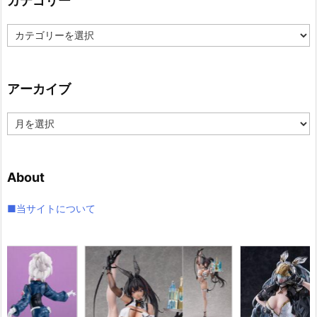
カテゴリー
カ
テ
ゴ
リ
アーカイブ
ー
ア
ー
カ
イ
About
ブ
■当サイトについて