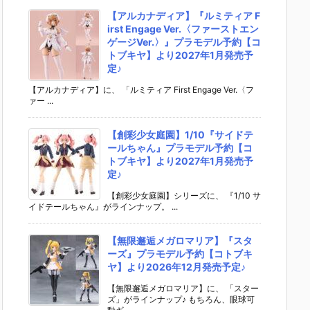
【アルカナディア】『ルミティア F
irst Engage Ver.〈ファーストエン
ゲージVer.〉』プラモデル予約【コ
トブキヤ】より2027年1月発売予
定♪
【アルカナディア】に、 「ルミティア First Engage Ver.〈フ
ァー ...
【創彩少女庭園】1/10『サイドテ
ールちゃん』プラモデル予約【コ
トブキヤ】より2027年1月発売予
定♪
【創彩少女庭園】シリーズに、 『1/10 サ
イドテールちゃん』がラインナップ。 ...
【無限邂逅メガロマリア】『スタ
ーズ』プラモデル予約【コトブキ
ヤ】より2026年12月発売予定♪
【無限邂逅メガロマリア】に、 「スター
ズ」がラインナップ♪ もちろん、眼球可