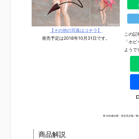
【その他の写真はコチラ】
この記
発売予定は2018年10月31日です。
「ホビ
ようで
© 矢吹健太朗・長谷見沙貴／
【TFD】1/7
【ロックマ
【クロノ・ト
【攻殻機動
『アルティメ
ン】ギガンテ
リガー】フォ
隊】1/4『草
商品解説
ット・バニ
ィックシリー
ルミズム『ク
薙素子（く