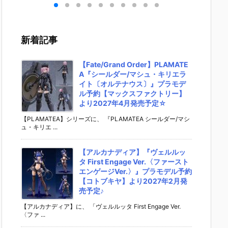
］
aらいと『ド
ントラビッ
ー』The First
ズ『ロ
リ
ゥー・ムラサ
ト』勝利の女
Descendant
フィギ
 -
メ パイロット
神：NIKKE 1/
完成品フィギ
約【エ
』
スーツVer.』
4 フィギュア
ュア予約【マ
ラス】よ
新着記事
ア予
フィギュア予
予約【フリー
ックスファク
26年8
ダ
約【メガハウ
イング】より
トリー】より
予定♪
02
ス】より202
2026年12月
2027年7月発
【Fate/Grand Order】PLAMATE
0日
6年7月発売予
発売予定☆
売予定☆
A『シールダー/マシュ・キリエラ
定♪
イト〔オルテナウス〕』プラモデ
ル予約【マックスファクトリー】
より2027年4月発売予定☆
【PLAMATEA】シリーズに、 『PLAMATEA シールダー/マシ
ュ・キリエ ...
【アルカナディア】『ヴェルルッ
タ First Engage Ver.〈ファースト
エンゲージVer.〉』プラモデル予約
【コトブキヤ】より2027年2月発
売予定♪
【アルカナディア】に、 「ヴェルルッタ First Engage Ver.
〈ファ ...