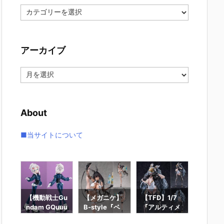
カ
テ
ゴ
リ
アーカイブ
ー
ア
ー
カ
イ
About
ブ
■当サイトについて
ー
【機動戦士Gu
【メガニケ】
【TFD】1/7
【ロッ
ギュ
ndam GQuuu
B-style『ベ
『アルティメ
ン】ギ
RO
uuuX】Lucre
イ – ラディア
ット・バニ
ィック