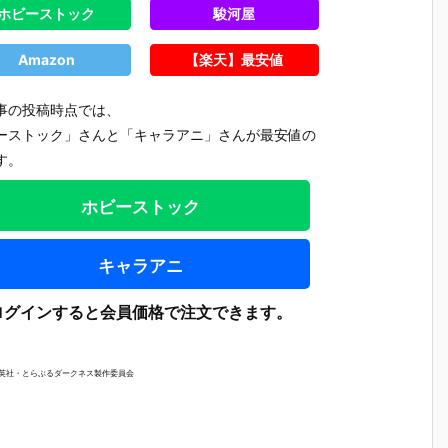
ホビーストック
駿河屋
Amazon
【楽天】最安値
事の投稿時点では、
ーストック」さんと「キャラアニ」さんが最安値の
す。
ホビーストック
キャラアニ
ログインすると会員価格で注文できます。
集英社・とらぶるダークネス製作委員会
【プラグマ
【NEEDY GIR
【ドラゴンボ
【ワンピ
タ】カプコン
L OVERDOS
ールZ】デス
ス】フィ
さ
フィギュアビ
E】『ニディ
クトップリア
アーツZE