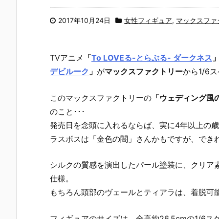
2017年10月24日
女性フィギュア
,
マックスファ
TVアニメ
「
To LOVEる-とらぶる- ダークネス
デビルーク
」
が
マックスファクトリー
から1/6
このマックスファクトリーの
「ウェディング風
のこと･･･
発売日を念頭に入れるならば、実に4年以上の
ラスボスは「金色の闇」さんかもですが、でき
シルクの質感を演出したパール塗装に、クリア
仕様。
もちろん頭部のヴェールとティアラは、着脱可能
フィギュアのサイズは、全高約26.5cmの1/6ス