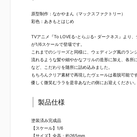
ー』The First
ズ『ロール』
ロノ』『マー
なぎ もとこ
Descendant
フィギュア予
ル』FORM-I
ORIGINAL 
完成品フィギ
約【エクスプ
S フィギュア
OLORED ED
原型制作：なかやまん（マックスファクトリー）
ュア予約【マ
ラス】より20
予約【スクウ
TION』GHO
彩色：あきもとはじめ
ックスファク
26年8月再販
ェア･エニッ
ST IN THE 
トリー】より
予定♪
クス】より20
HELL 完成品
2027年7月発
26年9月発売
フィギュア
TVアニメ『To LOVEる-とらぶる- ダークネス』
売予定☆
予定☆
約【With Fa
が1/6スケールで登場です。
s！】より20
これまでのシリーズと同様に、ウェディング風のラン
27年3月発
予定♪
流れるような髪や細やかなフリルの造形に加え、各所
など、こだわりを随所に詰め込みました。
もちろんクリア素材で再現したヴェールは着脱可能で
優しく微笑むララを是非あなたの側にお迎えください
製品仕様
塗装済み完成品
【スケール】1/6
【サイズ】全高：約265mm