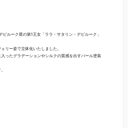
）
ルダー クリエ
ガの抱き枕カ
ルマッコイ
［超激戦
C
イターズモデ
バー（水着Ve
『ドラゴンボ
『ジュエ
I
ル『ヒュー＆
r.）』グッズ
ールZ 05 孫
ー・ボニー
ディアナ』1/
予約【WHY S
悟空＆チチ 限
臨死体験-
S
7 完成品フィ
O SERIOU
定復刻仕様
フィギュ
ギュア予約
S？】より20
版』フィギュ
約【バン
予
【カプコン】
26年6月発売
ア予約【メガ
イ】より2
より、デビルーク星の第1王女「ララ・サタリン・デビルーク」
n
より2027年1
予定♪
ハウス】より
5年12月2
月発売予定♪
2026年10月
発売♪
ジェリー姿で立体化いたしました。
売
発売予定♪
に入ったグラデーションやシルクの質感を出すパール塗装
す。
。