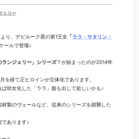
クトリー
」
より、デビルーク星の第1王女
「
ララ・サタリン・
スケールで登場♪
のランジェリー」シリーズ
？が始まったのが2014年
歳月を経て正ヒロインが立体化であります。
れば幼女化した「ララ」姫も出して欲しいかも♪
素材製のヴェールなど、従来のシリーズを踏襲した
であります♪
ケール。