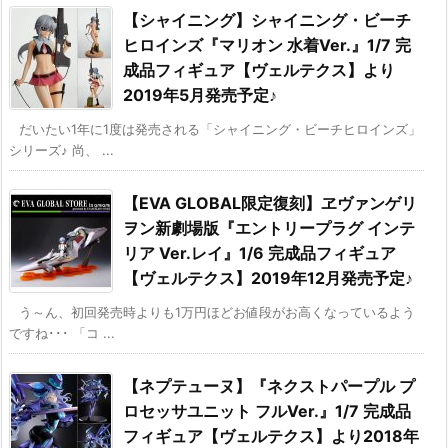
【シャイニング】シャイニング・ビーチ
ヒロインズ『マリオン 水着Ver.』1/7 完
成品フィギュア【ヴェルテクス】より
2019年5月発売予定♪
だいたい1年に1度は発売される「シャイニング・ビーチヒロインズ」
シリーズ♪ 尚、 ...
【EVA GLOBAL限定復刻】ヱヴァンゲリ
ヲン新劇場版『エントリープラグ インテ
リア Ver.レイ』1/6 完成品フィギュア
【ヴェルテクス】2019年12月発売予定♪
う～ん、初回発売時よりも1万円ほどお値段がお高くなっているよう
ですね･･･ 「コ ...
【ネプテューヌ】『ネクストパープル プ
ロセッサユニット フルVer.』1/7 完成品
フィギュア【ヴェルテクス】より2018年