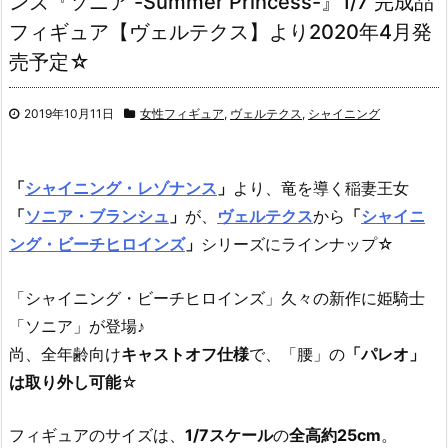
ンズ『ソニア -Summer Princess-』1/7 完成品
フィギュア【ヴェルテクス】より2020年4月発
売予定☆
2019年10月11日
女性フィギュア
,
ヴェルテクス
,
シャイニング
「
シャイニング・レゾナンス
」
より、
竜を導く稲妻王女
「
ソニア・ブランシュ
」
が、
ヴェルテクス
から
「
シャイニ
ング・ビーチヒロインズ
」
シリーズにラインナップ☆
「シャイニング・ビーチヒロインズ」久々の新作に姫騎士
「ソニア」が登場♪
尚、全年齢向け
キャストオフ仕様
で、「腰」の
「パレオ」
は取り外し可能
☆
フィギュアのサイズは、
1/7スケール
の
全高約25cm
。