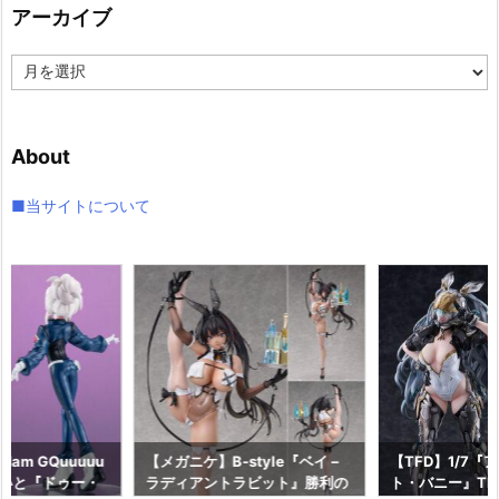
アーカイブ
ー
ア
ー
カ
イ
About
ブ
■当サイトについて
am GQuuuuu
【メガニケ】B-style『ベイ –
【TFD】1/7『
aらいと『ドゥー・
ラディアントラビット』勝利の
ト・バニー』The F