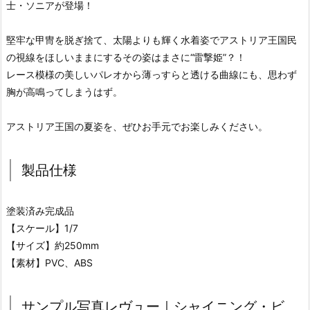
士・ソニアが登場！
堅牢な甲冑を脱ぎ捨て、太陽よりも輝く水着姿でアストリア王国民
の視線をほしいままにするその姿はまさに“雷撃姫”？！
レース模様の美しいパレオから薄っすらと透ける曲線にも、思わず
胸が高鳴ってしまうはず。
アストリア王国の夏姿を、ぜひお手元でお楽しみください。
製品仕様
塗装済み完成品
【スケール】1/7
【サイズ】約250mm
【素材】PVC、ABS
サンプル写真レヴュー｜シャイニング・ビ