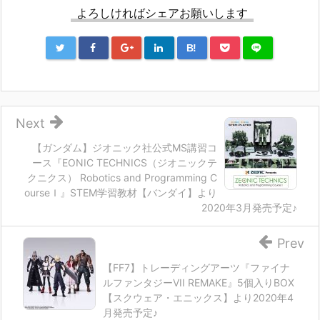
よろしければシェアお願いします
B!
Next
【ガンダム】ジオニック社公式MS講習コ
ース『EONIC TECHNICS（ジオニックテ
クニクス） Robotics and Programming C
ourseＩ』STEM学習教材【バンダイ】より
2020年3月発売予定♪
Prev
【FF7】トレーディングアーツ『ファイナ
ルファンタジーVII REMAKE』5個入りBOX
【スクウェア・エニックス】より2020年4
月発売予定♪