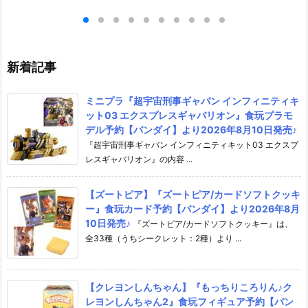
ロットスーツVe
女神：NIKKE 1/4 フィギュア予
dant 完成品フ
ア予約【メガハウ
約【フリーイング】より2026
【マックスファ
6年7月発売予定♪
年12月発売予定☆
2027年7月発
新着記事
ミニプラ『超宇宙刑事ギャバン インフィニティキ
ット03 エクスプレスギャバリオン』食玩プラモ
デル予約【バンダイ】より2026年8月10日発売♪
『超宇宙刑事ギャバン インフィニティキット03 エクスプ
レスギャバリオン』の内容 ...
【ズートピア】『ズートピア/カードソフトクッキ
ー』食玩カード予約【バンダイ】より2026年8月
10日発売♪
『ズートピア/カードソフトクッキー』は、
全33種（うちシークレット：2種）より ...
【クレヨンしんちゃん】『もっちりころりん♪ク
レヨンしんちゃん2』食玩フィギュア予約【バン