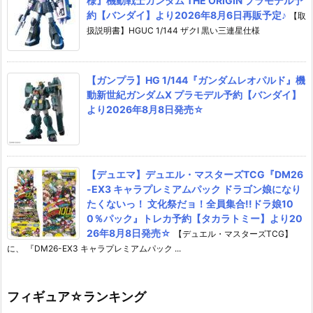
様』機動戦士ガンダム THE ORIGIN プラモデル予
約【バンダイ】より2026年8月6日再販予定♪
【取
扱説明書】HGUC 1/144 ザクI 黒い三連星仕様
【ガンプラ】HG 1/144『ガンダムレオパルド』機
動新世紀ガンダムX プラモデル予約【バンダイ】
より2026年8月8日発売☆
【デュエマ】デュエル・マスターズTCG『DM26
-EX3 キャラプレミアムパック ドラゴン娘になり
たくないっ！ 文化祭だョ！全員集合!!ドラ娘10
0％パック』トレカ予約【タカラトミー】より20
26年8月8日発売☆
【デュエル・マスターズTCG】
に、 『DM26-EX3 キャラプレミアムパック ...
フィギュア☆ランキング