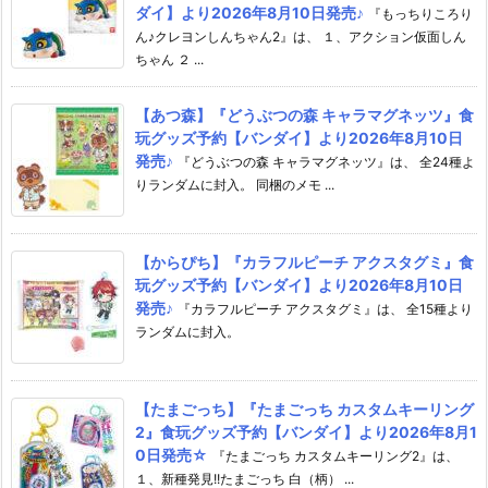
ダイ】より2026年8月10日発売♪
『もっちりころり
ん♪クレヨンしんちゃん2』は、 １、アクション仮面しん
ちゃん ２ ...
【あつ森】『どうぶつの森 キャラマグネッツ』食
玩グッズ予約【バンダイ】より2026年8月10日
発売♪
『どうぶつの森 キャラマグネッツ』は、 全24種よ
りランダムに封入。 同梱のメモ ...
【からぴち】『カラフルピーチ アクスタグミ』食
玩グッズ予約【バンダイ】より2026年8月10日
発売♪
『カラフルピーチ アクスタグミ』は、 全15種より
ランダムに封入。
【たまごっち】『たまごっち カスタムキーリング
2』食玩グッズ予約【バンダイ】より2026年8月1
0日発売☆
『たまごっち カスタムキーリング2』は、
１、新種発見!!たまごっち 白（柄） ...