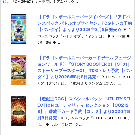
に、 『DM26-EX3 キャラプレミアムパック ...
【ドラゴンボールスーパーダイバーズ】『アドバ
ンスパック バトルオブサイヤン』TCGトレカ予約
【バンダイ】よりより2026年8月8日発売☆
アド
バンスパック『バトルオブサイヤン』は、 ◆ R：12種 ◆
SR：8種 ◆ ...
【ドラゴンボールスーパーカードゲーム フュージ
ョンワールド】『STORY BOOSTER 01［ST01］
ストーリーブースター01』TCGトレカ予約【バン
ダイ】より2026年8月8日発売♪
『STORY BOOSTE
R 01［ST01』は、 全85種よりランダムに封入。 ...
【遊戯王OCG】スペシャルパック『UTILITY SEL
ECTION ユーティリティ セレクション【CG212
8】』遊戯王カード予約【コナミ】より2026年8
月8日発売♪
スペシャルパック『UTILITY SELECTION』
は、 ◆ ウルトラレア：3 ...