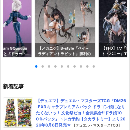
am GQuuuuu
【メガニケ】B-style『ベイ –
【TFD】1/7『
aらいと『ドゥー・
ラディアントラビット』勝利の
ト・バニー』The F
ロットスーツVe
女神：NIKKE 1/4 フィギュア予
dant 完成品フ
ア予約【メガハウ
約【フリーイング】より2026
【マックスファ
6年7月発売予定♪
年12月発売予定☆
2027年7月発
新着記事
【デュエマ】デュエル・マスターズTCG『DM26
-EX3 キャラプレミアムパック ドラゴン娘になり
たくないっ！ 文化祭だョ！全員集合!!ドラ娘10
0％パック』トレカ予約【タカラトミー】より20
26年8月8日発売☆
【デュエル・マスターズTCG】