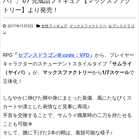
バ）」1/7 完成品フィギュア【マックスファク
トリー】より発売！
2017年11月5日
女性フィギュア
,
マックスファクトリー
,
セブンスドラゴ
ン
RPG
「
セブンスドラゴンIII code：VFD
」
から、プレイヤー
キャラクターのスチューデントスタイルタイプ
「サムライ
（ヤイバ）」
が、
マックスファクトリー
から
1/7スケール
で
立体化！
しなやかに伸びた脚や身にまとった装備、風にたなびくス
カートや凛とした表情など見事に再現♪
手首を交換することで、サムライ職業時の二刀を持たせる
ことも可能☆
そして、腰に下げた2本の鞘は、着脱可能な様子♪