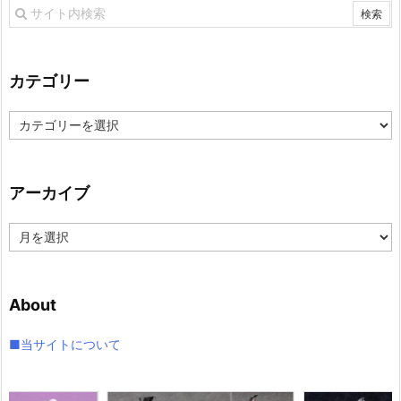
カテゴリー
カ
テ
ゴ
リ
アーカイブ
ー
ア
ー
カ
イ
About
ブ
■当サイトについて