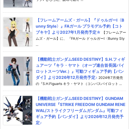
【フレームアームズ・ガール】『ドゥルガーI〈B
unny Style〉』FAガール プラモデル予約【コト
ブキヤ】より2027年1月発売予定☆
【フレームアー
ムズ・ガール】に、 『FAガール ドゥルガーI〈Bunny Sty
...
【機動戦士ガンダムSEED DESTINY】S.H.フィギ
ュアーツ『キラ・ヤマト（オーブ連合首長国パイ
ロットスーツVer.）』可動フィギュア予約【バン
ダイ】より2026年12月発売予定♪
2024年7月発売
の『S.H.Figuarts キラ・ヤマト（コンパスパイロット ...
【機動戦士ガンダムSEED DESTINY】GUNDAM
UNIVERSE『STRIKE FREEDOM GUNDAM RENE
WAL/ストライクフリーダムガンダム』可動フィ
ギュア予約【バンダイ】より2026年12月発売予
定♪