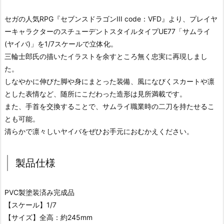
セガの人気RPG『セブンスドラゴンIII code：VFD』より、プレイヤ
ーキャラクターのスチューデントスタイルタイプUE77「サムライ
(ヤイバ)」を1/7スケールで立体化。
三輪士郎氏の描いたイラストを余すところ無く忠実に再現しまし
た。
しなやかに伸びた脚や身にまとった装備、風になびくスカートや凛
とした表情など、随所にこだわった造形は見所満載です。
また、手首を交換することで、サムライ職業時の二刀を持たせるこ
とも可能。
清らかで凛々しいヤイバをぜひお手元におむかえください。
製品仕様
PVC製塗装済み完成品
【スケール】1/7
【サイズ】全高：約245mm