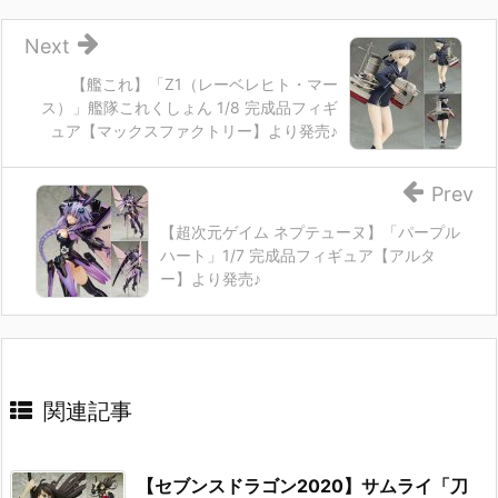
Next
【艦これ】「Z1（レーベレヒト・マー
ス）」艦隊これくしょん 1/8 完成品フィギ
ュア【マックスファクトリー】より発売♪
Prev
【超次元ゲイム ネプテューヌ】「パープル
ハート」1/7 完成品フィギュア【アルタ
ー】より発売♪
関連記事
【セブンスドラゴン2020】サムライ「刀