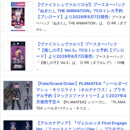
【ヴァイスシュヴァルツロゼ】ブースターパック
『ぬきたし THE ANIMATION』TCGトレカ予約
【ブシロード】より2026年8月7日発売♪
ブースタ
ーパック『ぬきたし THE ANIMATION』は、 ◇ RR（ダブ
ルレ ...
【ヴァイスシュヴァルツ】ブースターパック
『【推しの子】Vol.3』TCGトレカ予約【ブシロ
ード】より2026年8月7日発売♪
ブースターパック
『【推しの子】Vol.3』は、 ◇ RR（ダブルレア）：10種
...
【Fate/Grand Order】PLAMATEA『シールダー/
マシュ・キリエライト〔オルテナウス〕』プラモ
デル予約【マックスファクトリー】より2027年4
月発売予定☆
【PLAMATEA】シリーズに、 『PLAMA
TEA シールダー/マシュ・キリエ ...
【アルカナディア】『ヴェルルッタ First Engage
Ver.〈ファーストエンゲージVer.〉』プラモデル