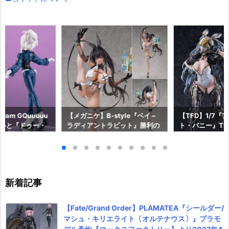
am GQuuuuu
【メガニケ】B-style『ベイ –
【TFD】1/7『
aらいと『ドゥー・
ラディアントラビット』勝利の
ト・バニー』The F
ロットスーツVe
女神：NIKKE 1/4 フィギュア予
dant 完成品フ
ア予約【メガハウ
約【フリーイング】より2026
【マックスファ
6年7月発売予定♪
年12月発売予定☆
2027年7月発
新着記事
【Fate/Grand Order】PLAMATEA『シールダー/
マシュ・キリエライト〔オルテナウス〕』プラモ