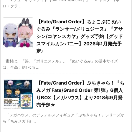
ロ・クラ ...
【Fate/Grand Order】ちょこぷに ぬい
ぐるみ『ランサー/メリュジーヌ』『アサ
シン/コヤンスカヤ』グッズ予約【グッド
スマイルカンパニー】2026年1月発売予
定♪
素材は、「綿」「ポリエステル」。 「ぬいぐるみ」の基本サイズ
は、全高：約17cm ...
【Fate/Grand Order】ぷちきゃら！『ち
みメガ Fate/Grand Order 第1弾』6個入
りBOX【メガハウス】より2018年9月発
売予定☆
「メガハウス」のデフォルメフィギュア「ぷちきゃら！」シリーズか
ら「ちみメガ Fa ...