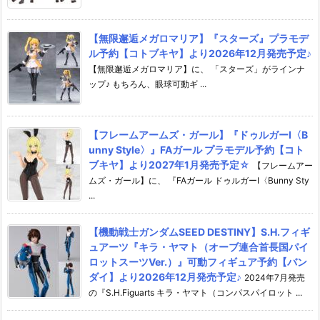
【無限邂逅メガロマリア】『スターズ』プラモデ
ル予約【コトブキヤ】より2026年12月発売予定♪
【無限邂逅メガロマリア】に、 「スターズ」がラインナ
ップ♪ もちろん、眼球可動ギ ...
【フレームアームズ・ガール】『ドゥルガーI〈B
unny Style〉』FAガール プラモデル予約【コト
ブキヤ】より2027年1月発売予定☆
【フレームアー
ムズ・ガール】に、 『FAガール ドゥルガーI〈Bunny Sty
...
【機動戦士ガンダムSEED DESTINY】S.H.フィギ
ュアーツ『キラ・ヤマト（オーブ連合首長国パイ
ロットスーツVer.）』可動フィギュア予約【バン
ダイ】より2026年12月発売予定♪
2024年7月発売
の『S.H.Figuarts キラ・ヤマト（コンパスパイロット ...