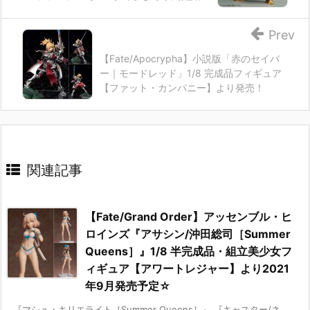
Prev
【Fate/Apocrypha】小説版「赤のセイバ
ー｜モードレッド」1/8 完成品フィギュア
【ファット・カンパニー】より発売！
関連記事
【Fate/Grand Order】アッセンブル・ヒ
ロインズ『アサシン/沖田総司［Summer
Queens］』1/8 半完成品・組立美少女フ
ィギュア【アワートレジャー】より2021
年9月発売予定☆
『マシュ・キリエライト［Summer Queens］』 『キャスター/ネ