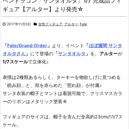
ペンドラゴン「サンタオルタ」1/7 完成品フィ
ギュア【アルター】より発売☆
2017年11月5日
女性フィギュア
,
アルター
,
Fate
「
Fate/Grand Order
」
より、イベント
「
ほぼ週間 サンタ
オルタさん
」
にて登場の
「
サンタオルタ
」
を、
アルター
が
1/7スケール
で立体化♪
表情は2種類あるらしく、ターキーを物欲しげに見つめる
「睨み顔」と、頬を赤らめた「照れ顔」が付属♪
サンタ衣装の帽子とマントは着脱可能で、クリスマスカラ
ーのリボンはメタリック塗装☆
フィギュアのサイズは、帽子を含んだ全高約23cmの1/7ス
ケール。