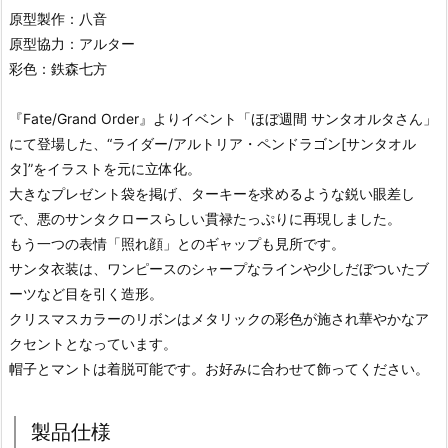
原型製作：八音
原型協力：アルター
彩色：鉄森七方
『Fate/Grand Order』よりイベント「ほぼ週間 サンタオルタさん」
にて登場した、“ライダー/アルトリア・ペンドラゴン[サンタオル
タ]”をイラストを元に立体化。
大きなプレゼント袋を掲げ、ターキーを求めるような鋭い眼差し
で、悪のサンタクロースらしい貫禄たっぷりに再現しました。
もう一つの表情「照れ顔」とのギャップも見所です。
サンタ衣装は、ワンピースのシャープなラインや少しだぼついたブ
ーツなど目を引く造形。
クリスマスカラーのリボンはメタリックの彩色が施され華やかなア
クセントとなっています。
帽子とマントは着脱可能です。お好みに合わせて飾ってください。
製品仕様