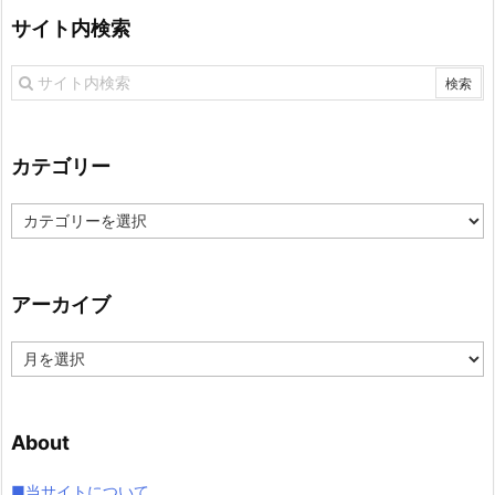
サイト内検索
カテゴリー
カ
テ
ゴ
リ
アーカイブ
ー
ア
ー
カ
イ
About
ブ
■当サイトについて