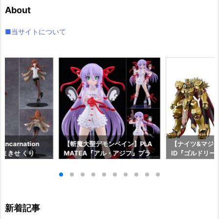
イ
About
ブ
■当サイトについて
ncarnation
【斬魔大聖デモンベイン】PLA
【ナイツ&マジッ
まきせ くり
MATEA『アル・アジフ』プラ
ID『ゴルドリー
;GATE プラモデ
モデル予約【グッドスマイルカ
『ジルバティー
ドスマイルカンパ
ンパニー】より2027年4月発売
ラモデル予約【
26年12月発売予
予定☆
カンパニー】より
売予定♪
新着記事