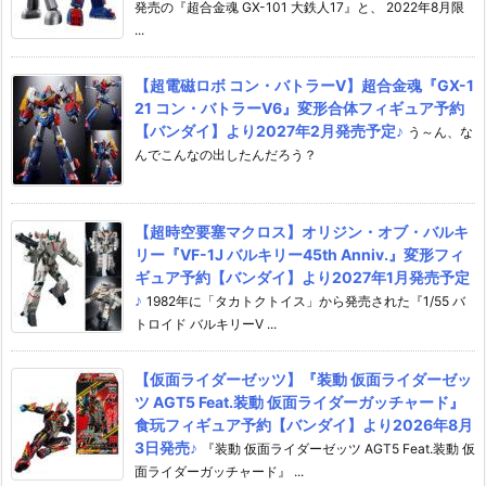
発売の『超合金魂 GX-101 大鉄人17』と、 2022年8月限
...
【超電磁ロボ コン・バトラーV】超合金魂『GX-1
21 コン・バトラーV6』変形合体フィギュア予約
【バンダイ】より2027年2月発売予定♪
う～ん、な
んでこんなの出したんだろう？
【超時空要塞マクロス】オリジン・オブ・バルキ
リー『VF-1J バルキリー45th Anniv.』変形フィ
ギュア予約【バンダイ】より2027年1月発売予定
♪
1982年に「タカトクトイス」から発売された『1/55 バ
トロイド バルキリーV ...
【仮面ライダーゼッツ】『装動 仮面ライダーゼッ
ツ AGT5 Feat.装動 仮面ライダーガッチャード』
食玩フィギュア予約【バンダイ】より2026年8月
3日発売♪
『装動 仮面ライダーゼッツ AGT5 Feat.装動 仮
面ライダーガッチャード』 ...