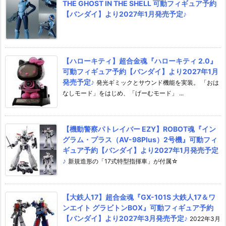
THE GHOST IN THE SHELL 可動フィギュア予約
【バンダイ】より2027年1月発売予定♪
【ハローキティ】超合金魂『ハローキティ 2.0』
可動フィギュア予約【バンダイ】より2027年1月
発売予定♪
発光ギミックとサウンド機能を実装。 「おは
なしモード」をはじめ、「げーむモード」 ...
【機動警察パトレイバー EZY】ROBOT魂『イン
グラム・プラス（AV-98Plus）2号機』可動フィ
ギュア予約【バンダイ】より2027年1月発売予定
♪
新規造形の「17式特型指揮車」が付属☆
【大鉄人17】超合金魂『GX-101S 大鉄人17＆ワ
ンエイト グラビトンBOX』可動フィギュア予約
【バンダイ】より2027年3月発売予定♪
2022年3月