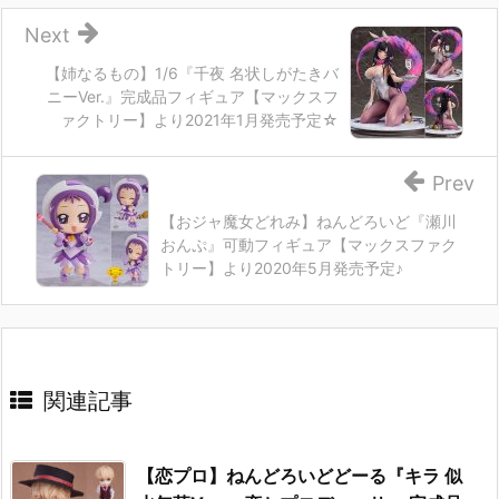
Next
【姉なるもの】1/6『千夜 名状しがたきバ
ニーVer.』完成品フィギュア【マックスフ
ァクトリー】より2021年1月発売予定☆
Prev
【おジャ魔女どれみ】ねんどろいど『瀬川
おんぷ』可動フィギュア【マックスファク
トリー】より2020年5月発売予定♪
関連記事
【恋プロ】ねんどろいどどーる『キラ 似