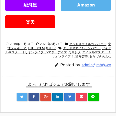
駿河屋
Amazon
楽天
2019年10月31日
2020年6月27日
グッドスマイルカンパニー
,
女
性フィギュア
,
THE IDOLM@STER
グッドスマイルカンパニー
,
アイド
ルマスター ミリオンライブ! シアターデイズ
,
ミリシタ
,
アイドルマスター ミ
リオンライブ！
,
望月杏奈
,
もちづきあんな
Posted by
admin@mh@wp
よろしければシェアお願いします
B!