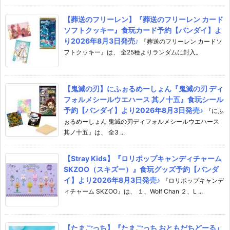
【葬送のフリーレン】『葬送のフリーレン カード
ソフトクッキー』食玩カード予約【バンダイ】よ
り2026年8月3日発売♪
『葬送のフリーレン カードソ
フトクッキー』は、 全25種よりランダムに封入。
【鬼滅の刃】にふぉるめーしょん『鬼滅の刃 ディ
フォルメシールウエハース 其ノ十五』食玩シール
予約【バンダイ】より2026年8月3日発売♪
『にふ
ぉるめーしょん 鬼滅の刃ディフォルメシールウエハース
其ノ十五』は、 全3 ...
【Stray Kids】『ロリポップキャンディチャーム
SKZOO（スキズー）』食玩グッズ予約【バンダ
イ】より2026年8月3日発売♪
『ロリポップキャンデ
ィチャーム SKZOO』は、 １、Wolf Chan ２、L ...
【たまごっち】『たまごっち おともだちどーる』