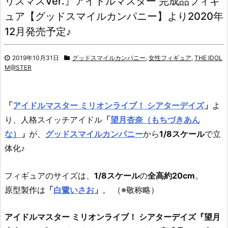
リスマスVer.』アイドルマスター 完成品フィギ
ュア【グッドスマイルカンパニー】より2020年
12月発売予定♪
2019年10月31日
グッドスマイルカンパニー
,
女性フィギュア
,
THE IDOL
M@STER
「
アイドルマスター ミリオンライブ！ シアターデイズ
」
よ
り、
人格スイッチアイドル
「
望月杏奈（もちづきあん
な）
」
が、
グッドスマイルカンパニー
から
1/8スケール
で立
体化♪
フィギュアのサイズは、
1/8スケール
の
全高約20cm
。
原型製作は
「
白鷺いさお
」
。 （※敬称略）
アイドルマスター ミリオンライブ！ シアターデイズ『望月