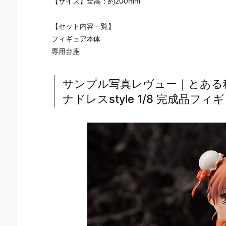
【サイズ】全高：約200mm
ー』The First
ズ『ロール』
ロノ』『マー
なぎ もとこ
Descendant
フィギュア予
ル』FORM-I
ORIGINAL 
完成品フィギ
約【エクスプ
S フィギュア
OLORED ED
【セット内容一覧】
ュア予約【マ
ラス】より20
予約【スクウ
TION』GHO
フィギュア本体
ックスファク
26年8月再販
ェア･エニッ
ST IN THE 
トリー】より
予定♪
クス】より20
HELL 完成品
専用台座
2027年7月発
26年9月発売
フィギュア
売予定☆
予定☆
約【With Fa
s！】より20
サンプル写真レヴュー｜とある科
27年3月発
ナドレスstyle 1/8 完成品フィ
予定♪