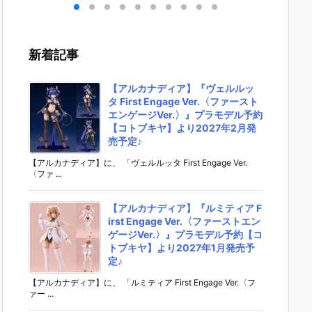
］
aらいと『ド
ントラビッ
ー』The First
ズ『ロ
リ
ゥー・ムラサ
ト』勝利の女
Descendant
フィギ
 -
メ パイロット
神：NIKKE 1/
完成品フィギ
約【エ
』
スーツVer.』
4 フィギュア
ュア予約【マ
ラス】よ
新着記事
ア予
フィギュア予
予約【フリー
ックスファク
26年8
ダ
約【メガハウ
イング】より
トリー】より
予定♪
02
ス】より202
2026年12月
2027年7月発
【アルカナディア】『ヴェルルッ
0日
6年7月発売予
発売予定☆
売予定☆
タ First Engage Ver.〈ファースト
定♪
エンゲージVer.〉』プラモデル予約
【コトブキヤ】より2027年2月発
売予定♪
【アルカナディア】に、 「ヴェルルッタ First Engage Ver.
〈ファ ...
【アルカナディア】『ルミティア F
irst Engage Ver.〈ファーストエン
ゲージVer.〉』プラモデル予約【コ
トブキヤ】より2027年1月発売予
定♪
【アルカナディア】に、 「ルミティア First Engage Ver.〈フ
ァー ...