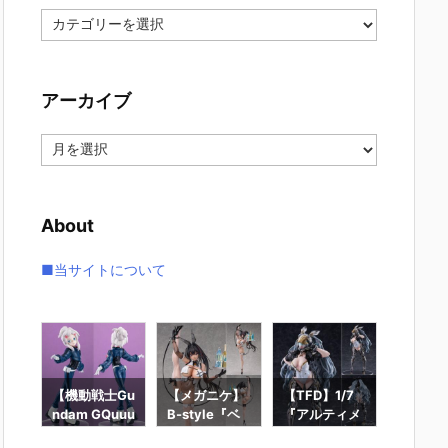
カ
テ
ゴ
リ
アーカイブ
ー
ア
ー
カ
イ
About
ブ
■当サイトについて
ー
【機動戦士Gu
【メガニケ】
【TFD】1/7
【ロッ
ギュ
ndam GQuuu
B-style『ベ
『アルティメ
ン】ギ
RO
uuuX】Lucre
イ – ラディア
ット・バニ
ィック