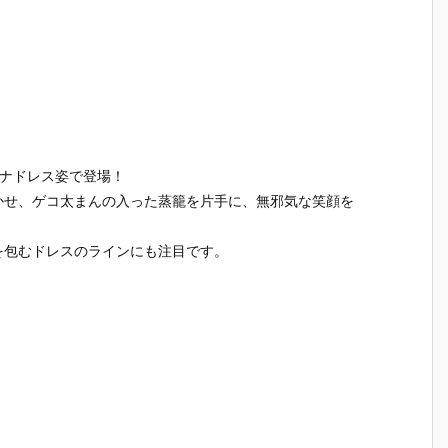
イナドレス姿で登場！
かせ、ゲコ太まんの入った蒸籠を片手に、無邪気な笑顔を
を包むドレスのラインにも注目です。
【プラグマ
【NEEDY GIR
【ドラゴンボ
【ワンピ
タ】カプコン
L OVERDOS
ールZ】デス
ス】フィ
さ
フィギュアビ
E】『ニディ
クトップリア
アーツZE