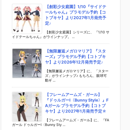
【創彩少女庭園】1/10『サイドテ
ールちゃん』プラモデル予約【コ
トブキヤ】より2027年1月発売予
定♪
【創彩少女庭園】シリーズに、 『1/10 サ
イドテールちゃん』がラインナップ。 ...
【無限邂逅メガロマリア】『スタ
ーズ』プラモデル予約【コトブキ
ヤ】より2026年12月発売予定♪
【無限邂逅メガロマリア】に、 「スター
ズ」がラインナップ♪ もちろん、眼球可
動ギ ...
【フレームアームズ・ガール】
『ドゥルガーI〈Bunny Style〉』F
Aガール プラモデル予約【コトブ
キヤ】より2027年1月発売予定☆
【フレームアームズ・ガール】に、 『FA
ガール ドゥルガーI〈Bunny Sty ...