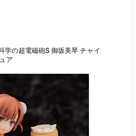
）
ルダー クリエ
ガの抱き枕カ
ルマッコイ
［超激戦
C
イターズモデ
バー（水着Ve
『ドラゴンボ
『ジュエ
I
ル『ヒュー＆
r.）』グッズ
ールZ 05 孫
ー・ボニー
ディアナ』1/
予約【WHY S
悟空＆チチ 限
臨死体験-
S
7 完成品フィ
O SERIOU
定復刻仕様
フィギュ
ギュア予約
S？】より20
版』フィギュ
約【バン
予
【カプコン】
26年6月発売
ア予約【メガ
イ】より2
n
より2027年1
予定♪
ハウス】より
5年12月2
月発売予定♪
2026年10月
発売♪
学の超電磁砲S 御坂美琴 チャイ
売
発売予定♪
ギュア