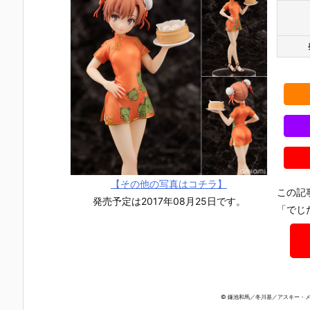
【その他の写真はコチラ】
この記
発売予定は2017年08月25日です。
「でじ
© 鎌池和馬／冬川基／アスキー・メディ