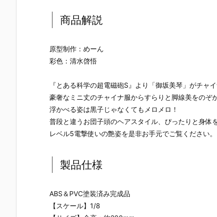
商品解説
原型制作：めーん
彩色：清水啓悟
『とある科学の超電磁砲S』より「御坂美琴」がチャ
豪奢なミニ丈のチャイナ服からすらりと脚線美をのぞ
浮かべる姿は黒子じゃなくてもメロメロ！
普段と違うお団子頭のヘアスタイル、ぴったりと身体
レベル5電撃使いの艶姿を是非お手元でご覧ください。
製品仕様
【TFD】1/7
【ロックマ
【クロノ・ト
【攻殻機動
ABS＆PVC塗装済み完成品
『アルティメ
ン】ギガンテ
リガー】フォ
隊】1/4『草
【スケール】1/8
ット・バニ
ィックシリー
ルミズム『ク
薙素子（く