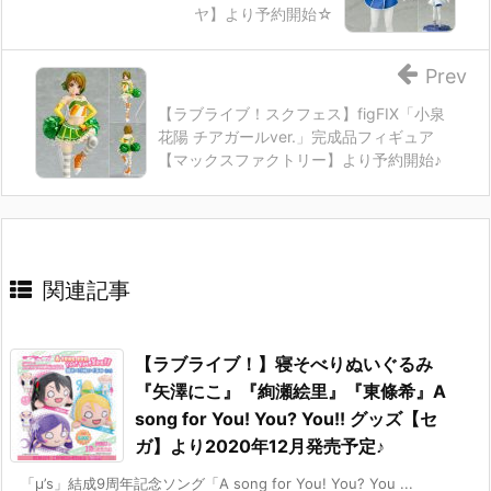
ヤ】より予約開始☆
Prev
【ラブライブ！スクフェス】figFIX「小泉
花陽 チアガールver.」完成品フィギュア
【マックスファクトリー】より予約開始♪
関連記事
【ラブライブ！】寝そべりぬいぐるみ
『矢澤にこ』『絢瀬絵里』『東條希』A
song for You! You? You!! グッズ【セ
ガ】より2020年12月発売予定♪
「μ’s」結成9周年記念ソング「A song for You! You? You ...