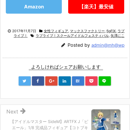
Amazon
【楽天】最安値
2017年11月7日
女性フィギュア
,
マックスファクトリー
,
figFIX
,
ラブ
ライブ！
ラブライブ！スクールアイドルフェスティバル
,
矢澤にこ
Posted by
admin@mh@wp
よろしければシェアお願いします
B!
Next
【アイドルマスター SideM】ARTFX J「ピ
エール」1/8 完成品フィギュア【コトブキ