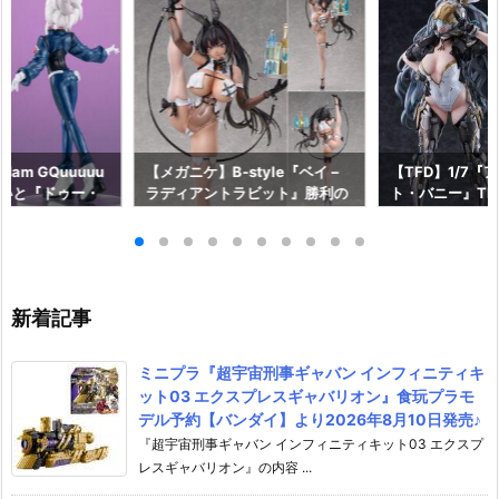
am GQuuuuu
【メガニケ】B-style『ベイ –
【TFD】1/7『
aらいと『ドゥー・
ラディアントラビット』勝利の
ト・バニー』The F
ロットスーツVe
女神：NIKKE 1/4 フィギュア予
dant 完成品フ
ア予約【メガハウ
約【フリーイング】より2026
【マックスファ
6年7月発売予定♪
年12月発売予定☆
2027年7月発
新着記事
ミニプラ『超宇宙刑事ギャバン インフィニティキ
ット03 エクスプレスギャバリオン』食玩プラモ
デル予約【バンダイ】より2026年8月10日発売♪
『超宇宙刑事ギャバン インフィニティキット03 エクスプ
レスギャバリオン』の内容 ...