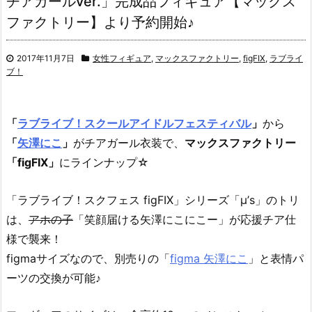
チアガールver.」完成品フィギュア【マックス
ファクトリー】より予約開始♪
2017年11月7日
女性フィギュア
,
マックスファクトリー
,
figFIX
,
ラブライ
ブ！
「
ラブライブ！スクールアイドルフェスティバル
」
から
「
矢澤にこ
」
がチアガール衣装で、
マックスファクトリー
「figFIX」
にラインナップ☆
「ラブライブ！スクフェス figFIX」シリーズ「μ’s」のトリ
は、
アホの子
「笑顔届ける矢澤にこにこー」が応援チア仕
様で襲来！
figmaサイズなので、別売りの「
figma 矢澤にこ
」と表情パ
ーツの交換が可能♪