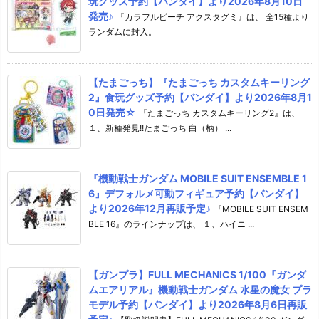
玩グッズ予約【バンダイ】より2026年8月10日
発売♪
『カラフルピーチ アクスタグミ』は、 全15種より
ランダムに封入。
【たまごっち】『たまごっち カスタムキーリング
2』食玩グッズ予約【バンダイ】より2026年8月1
0日発売☆
『たまごっち カスタムキーリング2』は、
１、新種発見!!たまごっち 白（柄） ...
『機動戦士ガンダム MOBILE SUIT ENSEMBLE 1
6』デフォルメ可動フィギュア予約【バンダイ】
より2026年12月再販予定♪
『MOBILE SUIT ENSEM
BLE 16』のラインナップは、 １、ハイニ ...
【ガンプラ】FULL MECHANICS 1/100『ガンダ
ムエアリアル』機動戦士ガンダム 水星の魔女 プラ
モデル予約【バンダイ】より2026年8月6日再販