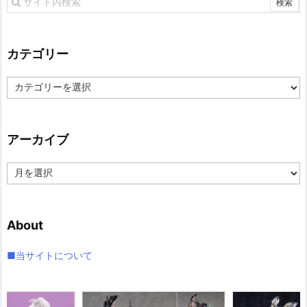
カテゴリー
カ
テ
ゴ
リ
アーカイブ
ー
ア
ー
カ
イ
About
ブ
■当サイトについて