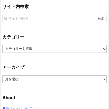
サイト内検索
カテゴリー
カ
テ
ゴ
リ
アーカイブ
ー
ア
ー
カ
イ
About
ブ
■当サイトについて