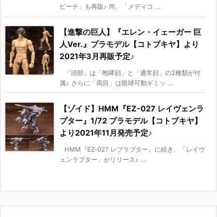
ピーチ」も再販♪ 尚、「メディコ ...
【進撃の巨人】『エレン・イェーガー 巨
人Ver.』プラモデル【コトブキヤ】より
2021年3月再販予定♪
「頭部」は「咆哮顔」と「通常顔」の2種類が付
属♪ さらに「両目」は眼球可動ギミッ ...
【ゾイド】HMM『EZ-027 レイヴェンラ
プター』1/72 プラモデル【コトブキヤ】
より2021年11月発売予定♪
HMM『EZ-027 レブラプター』に続き、「レイヴ
ェンラプター」がリリース♪ ...