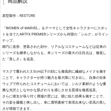
商品解説
原型製作：RESTORE
「WOMEN of MARVEL」をテーマとして女性キャラクターにスポッ
トを当てたARTFX PREMIERシリーズから待望の「シルク」がライン
ナップ。
精巧に造形、塗装された顔や、リアルなコスチュームなどは従来の
シリーズを継承しながらも、本シリーズの最大の注目点は、徹底し
た『美しさ』を追及。
マスクで覆われた3.5cm以下の顔にも徹底的に繊細なメイクを施す
ことで、キャラクターが持つ魅力を最大限に引き出し、自身の生体
ウェブで作られたコスチュームにおいては、シルク素材のような優
雅な光沢としなやかな肌ざわりを感じさせる質感を徹底追及。
さらに彼女が張り付く廃墟の窓には、鏡に似た効果を施すことで、
その姿を朦朧と映し出し、単に透明素材で表現出来ない至高の美し
さが堪能できます。