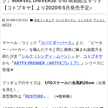
ク』MARVEL UNIVERSE 1/10 簡易組立キット
【コトブキヤ】より2020年5月発売予定♪
2019年12月10日
女性フィギュア
,
スパイダーマン
,
コトブキヤ
,
アメコミ
,
ARTFX
マーベル・コミック
「
スパイダーバース
」
より、
「ピータ
ー・パーカー」を噛んだクモと同じ個体に噛まれ超能力を
得た少女
「
シルク（シンディ・ムーン）
」
が、
コトブキヤ
から
「
ARTFX PREMIER（ARTFXプレミア）
」
シリーズに
登場☆
フィギュアのサイズは、
1/10スケール
の
全高約26cm
（台座
を含む）。
原型製作は
「
RESTORE
」
。 （※敬称略）