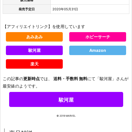
発売予定日
2020年05月31日
【アフィリエイトリンク】を使用しています
あみあみ
ホビーサーチ
駿河屋
Amazon
楽天
この記事の
更新時点
では、
送料・手数料 無料
にて「駿河屋」さんが
最安値のようです。
駿河屋
© 2019 MARVEL