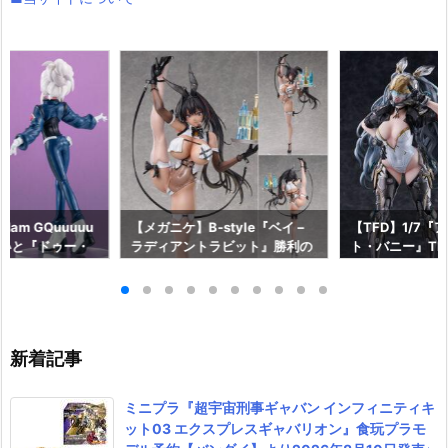
am GQuuuuu
【メガニケ】B-style『ベイ –
【TFD】1/7『
aらいと『ドゥー・
ラディアントラビット』勝利の
ト・バニー』The F
ロットスーツVe
女神：NIKKE 1/4 フィギュア予
dant 完成品フ
ア予約【メガハウ
約【フリーイング】より2026
【マックスファ
6年7月発売予定♪
年12月発売予定☆
2027年7月発
新着記事
ミニプラ『超宇宙刑事ギャバン インフィニティキ
ット03 エクスプレスギャバリオン』食玩プラモ