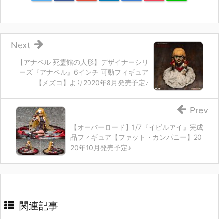
Next
【アナベル 死霊館の人形】デザイナーシリ
ーズ『アナベル』6インチ 可動フィギュア
【メズコ】より2020年8月発売予定♪
Prev
【オーバーロード】1/7『イビルアイ』完成
品フィギュア【ファット・カンパニー】20
20年10月発売予定♪
関連記事