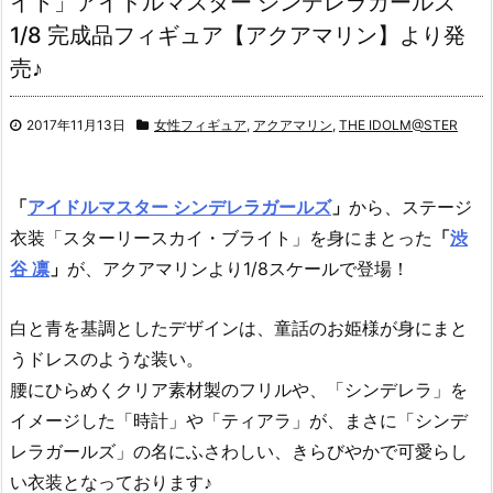
イト」アイドルマスター シンデレラガールズ
1/8 完成品フィギュア【アクアマリン】より発
売♪
2017年11月13日
女性フィギュア
,
アクアマリン
,
THE IDOLM@STER
「
アイドルマスター シンデレラガールズ
」
から、ステージ
衣装「スターリースカイ・ブライト」を身にまとった
「
渋
谷 凛
」
が、アクアマリンより1/8スケールで登場！
白と青を基調としたデザインは、童話のお姫様が身にまと
うドレスのような装い。
腰にひらめくクリア素材製のフリルや、「シンデレラ」を
イメージした「時計」や「ティアラ」が、まさに「シンデ
レラガールズ」の名にふさわしい、きらびやかで可愛らし
い衣装となっております♪