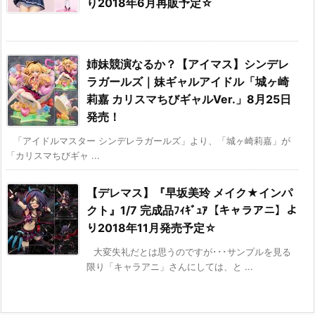
り2018年6月再販予定☆
姉妹競演なるか？【アイマス】シンデレ
ラガールズ｜妹ギャルアイドル「城ヶ崎
莉嘉 カリスマちびギャルVer.」8月25日
発売！
「アイドルマスター シンデレラガールズ」より、「城ヶ崎莉嘉」が
「カリスマちびギャ ...
【デレマス】『早坂美玲 メイク★インパ
クト』1/7 完成品ﾌｨｷﾞｭｱ【キャラアニ】よ
り2018年11月発売予定☆
大変失礼だとは思うのですが･･･サンプルを見る
限り「キャラアニ」さんにしては、と ...