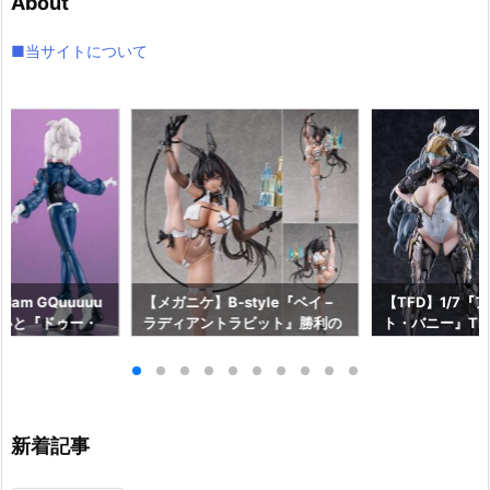
About
ブ
■当サイトについて
am GQuuuuu
【メガニケ】B-style『ベイ –
【TFD】1/7『
aらいと『ドゥー・
ラディアントラビット』勝利の
ト・バニー』The F
ロットスーツVe
女神：NIKKE 1/4 フィギュア予
dant 完成品フ
ア予約【メガハウ
約【フリーイング】より2026
【マックスファ
6年7月発売予定♪
年12月発売予定☆
2027年7月発
新着記事