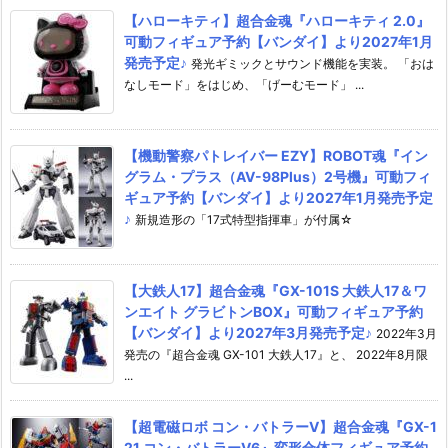
【ハローキティ】超合金魂『ハローキティ 2.0』
可動フィギュア予約【バンダイ】より2027年1月
発売予定♪
発光ギミックとサウンド機能を実装。 「おは
なしモード」をはじめ、「げーむモード」 ...
【機動警察パトレイバー EZY】ROBOT魂『イン
グラム・プラス（AV-98Plus）2号機』可動フィ
ギュア予約【バンダイ】より2027年1月発売予定
♪
新規造形の「17式特型指揮車」が付属☆
【大鉄人17】超合金魂『GX-101S 大鉄人17＆ワ
ンエイト グラビトンBOX』可動フィギュア予約
【バンダイ】より2027年3月発売予定♪
2022年3月
発売の『超合金魂 GX-101 大鉄人17』と、 2022年8月限
...
【超電磁ロボ コン・バトラーV】超合金魂『GX-1
21 コン・バトラーV6』変形合体フィギュア予約