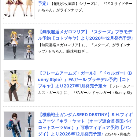
予定♪
【創彩少女庭園】シリーズに、 『1/10 サイドテー
ルちゃん』がラインナップ。 ...
【無限邂逅メガロマリア】『スターズ』プラモデ
ル予約【コトブキヤ】より2026年12月発売予定♪
【無限邂逅メガロマリア】に、 「スターズ」がラインナ
ップ♪ もちろん、眼球可動ギ ...
【フレームアームズ・ガール】『ドゥルガーI〈B
unny Style〉』FAガール プラモデル予約【コト
ブキヤ】より2027年1月発売予定☆
【フレームアー
ムズ・ガール】に、 『FAガール ドゥルガーI〈Bunny Sty
...
【機動戦士ガンダムSEED DESTINY】S.H.フィギ
ュアーツ『キラ・ヤマト（オーブ連合首長国パイ
ロットスーツVer.）』可動フィギュア予約【バン
ダイ】より2026年12月発売予定♪
2024年7月発売