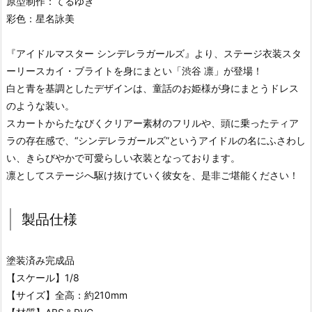
原型制作：てるゆき
彩色：星名詠美
『アイドルマスター シンデレラガールズ』より、ステージ衣装スタ
ーリースカイ・ブライトを身にまとい「渋谷 凛」が登場！
白と青を基調としたデザインは、童話のお姫様が身にまとうドレス
のような装い。
スカートからたなびくクリアー素材のフリルや、頭に乗ったティア
ラの存在感で、“シンデレラガールズ”というアイドルの名にふさわし
い、きらびやかで可愛らしい衣装となっております。
凛としてステージへ駆け抜けていく彼女を、是非ご堪能ください！
製品仕様
塗装済み完成品
【スケール】1/8
【サイズ】全高：約210mm