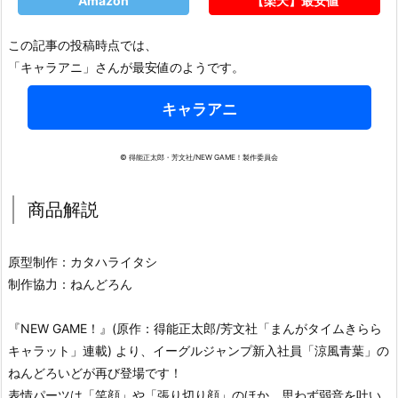
Amazon
【楽天】最安値
この記事の投稿時点では、
「キャラアニ」さんが最安値のようです。
キャラアニ
© 得能正太郎・芳文社/NEW GAME！製作委員会
商品解説
原型制作：カタハライタシ
制作協力：ねんどろん
『NEW GAME！』(原作：得能正太郎/芳文社「まんがタイムきらら
キャラット」連載) より、イーグルジャンプ新入社員「涼風青葉」の
ねんどろいどが再び登場です！
表情パーツは「笑顔」や「張り切り顔」のほか、思わず弱音を吐い