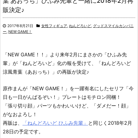
葉 あおっち」ひふみ先輩と一緒に2018年2月再
販決定♪
2017年8月21日
女性フィギュア
,
ねんどろいど
,
グッドスマイルカンパニ
ー
,
NEW GAME！
「NEW GAME！！」より来年2月にまさかの「ひふみ先
輩」が「ねんどろいど」化の報を受けて、「ねんどろいど
涼風青葉（あおっち）」の再販が決定♪
原作まんが「NEW GAME！」を一躍有名にしたセリフ「今
日も一日がんばるぞい！」プレートはモチロン同梱！
「張り切り顔」パーツもかわいいけど、「ダメだー！顔」
がなおよろし！
再販は、
「ねんどろいど ひふみ先輩」
と同じく2018年2月
28日の予定です。