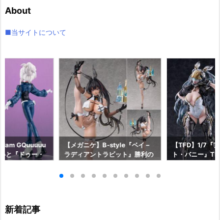
イ
About
ブ
■当サイトについて
am GQuuuuu
【メガニケ】B-style『ベイ –
【TFD】1/7『
aらいと『ドゥー・
ラディアントラビット』勝利の
ト・バニー』The F
ロットスーツVe
女神：NIKKE 1/4 フィギュア予
dant 完成品フ
ア予約【メガハウ
約【フリーイング】より2026
【マックスファ
6年7月発売予定♪
年12月発売予定☆
2027年7月発
新着記事