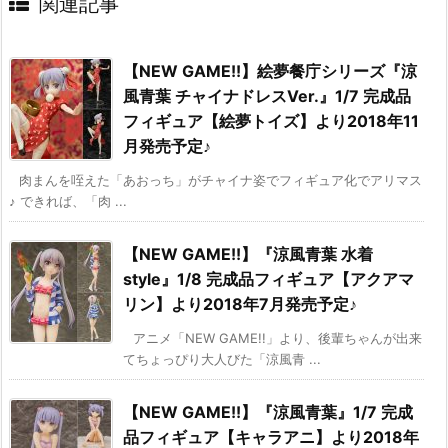
関連記事
【NEW GAME!!】絵夢餐庁シリーズ『涼
風青葉 チャイナドレスVer.』1/7 完成品
フィギュア【絵夢トイズ】より2018年11
月発売予定♪
肉まんを咥えた「あおっち」がチャイナ姿でフィギュア化でアリマス
♪ できれば、「肉 ...
【NEW GAME!!】『涼風青葉 水着
style』1/8 完成品フィギュア【アクアマ
リン】より2018年7月発売予定♪
アニメ「NEW GAME!!」より、後輩ちゃんが出来
てちょっぴり大人びた「涼風青 ...
【NEW GAME!!】『涼風青葉』1/7 完成
品フィギュア【キャラアニ】より2018年