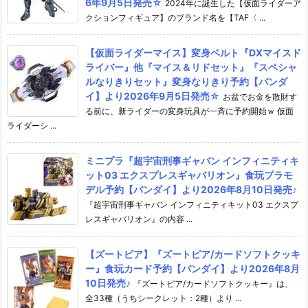
6年9月5日発売☆
2024年に誕生した【仮面ライダーア
クションフィギュア】のブランド名を【TAF〈 ...
【仮面ライダーマイス】変身ベルト『DXマイスド
ライバー』他『マイス＆リドセット』『スペシャ
ルなりきりセット』変身なりきり予約【バンダ
イ】より2026年9月5日発売☆
お盆でお金を散財す
る前に、新ライダーの変身玩具が一斉に予約開始ｗ 仮面
ライダーシ ...
ミニプラ『超宇宙刑事ギャバン インフィニティキ
ット03 エクスプレスギャバリオン』食玩プラモ
デル予約【バンダイ】より2026年8月10日発売♪
『超宇宙刑事ギャバン インフィニティキット03 エクスプ
レスギャバリオン』の内容 ...
【ズートピア】『ズートピア/カードソフトクッキ
ー』食玩カード予約【バンダイ】より2026年8月
10日発売♪
『ズートピア/カードソフトクッキー』は、
全33種（うちシークレット：2種）より ...