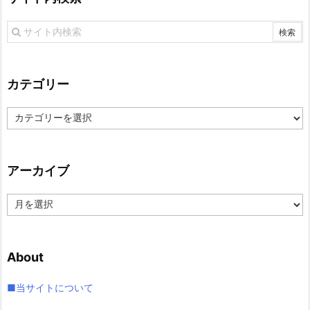
カテゴリー
カ
テ
ゴ
リ
アーカイブ
ー
ア
ー
カ
イ
About
ブ
■当サイトについて