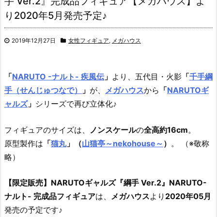
手 Ver.2』完成品フィギュア【メガハウス】よ
り2020年5月発売予定♪
2019年12月27日
女性フィギュア
,
メガハウス
「
NARUTO -ナルト- 疾風伝
」
より、
五代目・火影
「
千手綱
手（せんじゅつなで）
」
が、
メガハウス
から
「
NARUTOギ
ャルズ
」
シリーズで再び立体化♪
フィギュアのサイズは、
ノンスケール
の
全高約16cm
。
原型製作は
「
猫丸
」（
山猫亭～nekohouse～
）
。 （※敬称
略）
【限定販売】NARUTOギャルズ『綱手 Ver.2』NARUTO-
ナルト- 完成品フィギュア
は、
メガハウス
より
2020年05月
発売の予定です♪