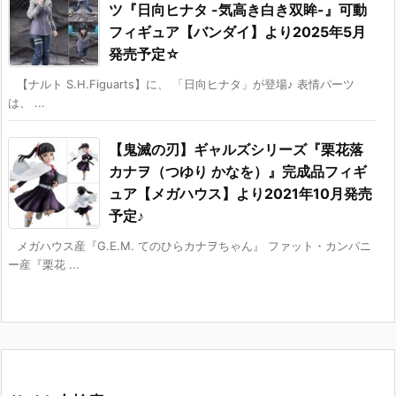
ツ『日向ヒナタ -気高き白き双眸-』可動
フィギュア【バンダイ】より2025年5月
発売予定☆
【ナルト S.H.Figuarts】に、 「日向ヒナタ」が登場♪ 表情パーツ
は、 ...
【鬼滅の刃】ギャルズシリーズ『栗花落
カナヲ（つゆり かなを）』完成品フィギ
ュア【メガハウス】より2021年10月発売
予定♪
メガハウス産『G.E.M. てのひらカナヲちゃん』 ファット・カンパニ
ー産『栗花 ...