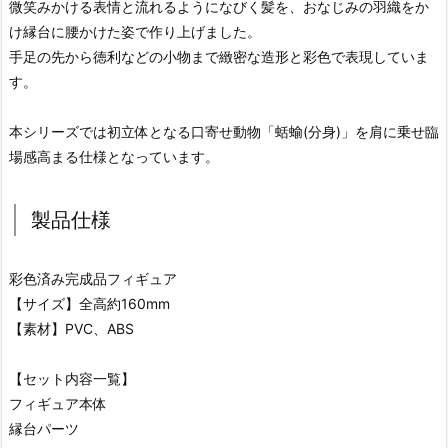
微笑みかける表情と流れるようになびく髪を、おなじみの羽織をか
け縁台に腰かけた姿で作り上げました。
手足の先から徳利などの小物まで緻密な造形と彩色で表現していま
す。
本シリーズでは初立体となる口寄せ動物「蛞蝓(分身)」を肩に乗せ臨
場感高まる仕様となっています。
製品仕様
彩色済み完成品フィギュア
【サイズ】全高約160mm
【素材】PVC、ABS
【セット内容一覧】
フィギュア本体
縁台パーツ