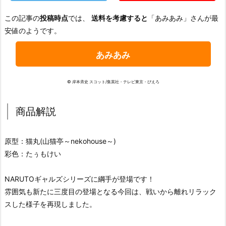
この記事の
投稿時点
では、
送料を考慮すると
「あみあみ」さんが最
安値のようです。
あみあみ
© 岸本斉史 スコット/集英社・テレビ東京・ぴえろ
商品解説
原型：猫丸(山猫亭～nekohouse～)
彩色：たぅもけい
NARUTOギャルズシリーズに綱手が登場です！
雰囲気も新たに三度目の登場となる今回は、戦いから離れリラック
スした様子を再現しました。