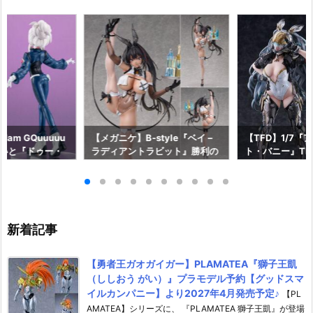
am GQuuuuu
【メガニケ】B-style『ベイ –
【TFD】1/7『
aらいと『ドゥー・
ラディアントラビット』勝利の
ト・バニー』The F
ロットスーツVe
女神：NIKKE 1/4 フィギュア予
dant 完成品フ
ア予約【メガハウ
約【フリーイング】より2026
【マックスファ
6年7月発売予定♪
年12月発売予定☆
2027年7月発
新着記事
【勇者王ガオガイガー】PLAMATEA『獅子王凱
（ししおう がい）』プラモデル予約【グッドスマ
イルカンパニー】より2027年4月発売予定♪
【PL
AMATEA】シリーズに、 『PLAMATEA 獅子王凱』が登場