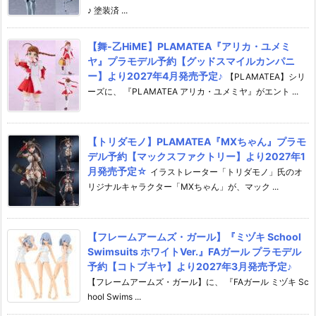
♪ 塗装済 ...
【舞-乙HiME】PLAMATEA『アリカ・ユメミ
ヤ』プラモデル予約【グッドスマイルカンパニ
ー】より2027年4月発売予定♪
【PLAMATEA】シリ
ーズに、 『PLAMATEA アリカ・ユメミヤ』がエント ...
【トリダモノ】PLAMATEA『MXちゃん』プラモ
デル予約【マックスファクトリー】より2027年1
月発売予定☆
イラストレーター「トリダモノ」氏のオ
リジナルキャラクター「MXちゃん」が、マック ...
【フレームアームズ・ガール】『ミヅキ School
Swimsuits ホワイトVer.』FAガール プラモデル
予約【コトブキヤ】より2027年3月発売予定♪
【フレームアームズ・ガール】に、 『FAガール ミヅキ Sc
hool Swims ...