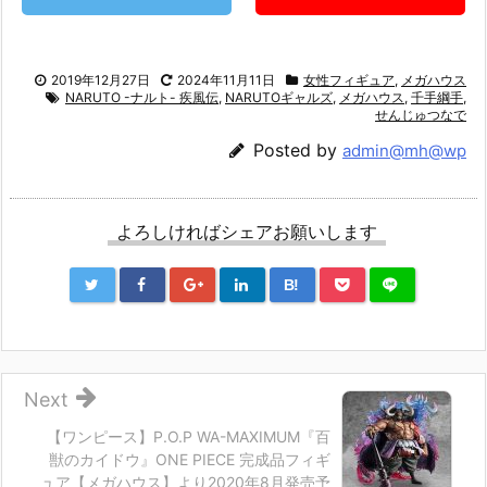
2019年12月27日
2024年11月11日
女性フィギュア
,
メガハウス
NARUTO -ナルト- 疾風伝
,
NARUTOギャルズ
,
メガハウス
,
千手綱手
,
せんじゅつなで
Posted by
admin@mh@wp
よろしければシェアお願いします
B!
Next
【ワンピース】P.O.P WA-MAXIMUM『百
獣のカイドウ』ONE PIECE 完成品フィギ
ュア【メガハウス】より2020年8月発売予