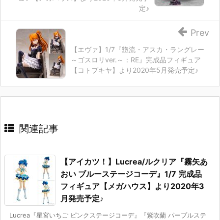
定♪
Prev
【エヴァ】1/7『惣流・アスカ・ラングレー
～ゴスロリver.～：RE』完成品フィギュア
【コトブキヤ】より2020年5月発売予定♪
関連記事
【アイカツ！】Lucrea/ルクリア『霧矢あ
おい ブルーステージコーデ』1/7 完成品
フィギュア【メガハウス】より2020年3
月発売予定♪
Lucrea『星宮いちご ピンクステージコーデ』『紫吹蘭 パープルステ