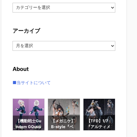
カ
テ
ゴ
リ
アーカイブ
ー
ア
ー
カ
イ
About
ブ
■当サイトについて
ー
【機動戦士Gu
【メガニケ】
【TFD】1/7
【ロッ
ギュ
ndam GQuuu
B-style『ベ
『アルティメ
ン】ギ
RO
uuuX】Lucre
イ – ラディア
ット・バニ
ィック