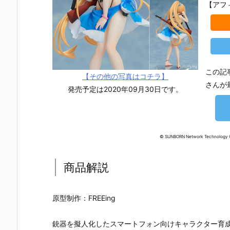
【アフ
この記
【その他の写真はコチラ】
さんが
発売予定は2020年09月30日です。
© SUNBORN Network Technology C
商品解説
原型制作：FREEing
【TFD】1/7
【ロックマ
【クロノ・ト
【攻殻機動
『アルティメ
ン】ギガンテ
リガー】フォ
隊】1/4『草
ット・バニ
ィックシリー
ルミズム『ク
薙素子（く
銃器を擬人化したスマートフォン向けキャラクター育