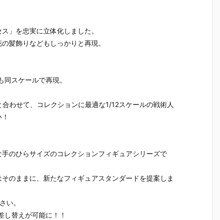
）
ルダー クリエ
ガの抱き枕カ
ルマッコイ
［超激戦
C
イターズモデ
バー（水着Ve
『ドラゴンボ
『ジュエ
I
ル『ヒュー＆
r.）』グッズ
ールZ 05 孫
ー・ボニー
ディアナ』1/
予約【WHY S
悟空＆チチ 限
臨死体験-
セス」を忠実に立体化しました。
S
7 完成品フィ
O SERIOU
定復刻仕様
フィギュ
花の髪飾りなどもしっかりと再現。
ギュア予約
S？】より20
版』フィギュ
約【バン
予
【カプコン】
26年6月発売
ア予約【メガ
イ】より2
n
より2027年1
予定♪
ハウス】より
5年12月2
月発売予定♪
2026年10月
発売♪
も同スケールで再現。
売
発売予定♪
ン)」と合わせて、コレクションに最適な1/12スケールの戦術人
い！
SH」な手のひらサイズのコレクションフィギュアシリーズで
はそのままに、新たなフィギュアスタンダードを提案しま
さい。
差し替えが可能に！！