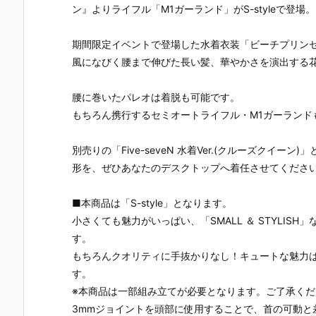
ー』The First
ズ『ロール』
ロノ』『マー
なぎ もとこ
ン』よりライフル「M1ガーランド」がS-styleで登場。
Descendant
フィギュア予
ル』FORM-I
ORIGINAL 
完成品フィギ
約【エクスプ
S フィギュア
OLORED ED
ュア予約【マ
ラス】より20
予約【スクウ
TION』GHO
期間限定イベントで登場した水着衣装「ビーチプリン
ックスファク
26年8月再販
ェア･エニッ
ST IN THE 
風になびく腰まで伸びた長い髪、華やかさを演出する
トリー】より
予定♪
クス】より20
HELL 完成品
2027年7月発
26年9月発売
フィギュア
腰に巻いたパレオは着脱も可能です。
売予定☆
予定☆
約【With Fa
s！】より20
もちろん携行するセミオートライフル・M1ガーランド
27年3月発
予定♪
別売りの「Five-seveN 水着Ver.(クルーズクイー
形を、ぜひあなたのデスクトップへ着任させてくださ
■本商品は「S-style」となります。
小さくても魅力がいっぱい、「SMALL ＆ STYLI
す。
もちろんクオリティに手抜かりなし！キュートな魅力
す。
※本商品は一部組み立てが必要となります。ご了承くだ
3mmジョイントを頭部に使用することで、首の可動と