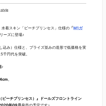
-style
、
水着スキン「ビーチプリンセス」仕様の
「
M1ガ
リーズに登場♪
差し込み）仕様と、プライズ並みの造形で低価格を実
遂に5千円代を突破。
能
♪
4cm
。
er.（ビーチプリンセス）』ドールズフロントライン
2020年09月
発売の予定です♪