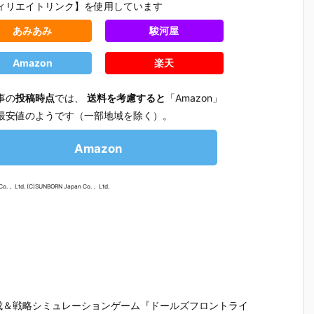
ィリエイトリンク】を使用しています
あみあみ
駿河屋
Amazon
楽天
事の
投稿時点
では、
送料を考慮すると
「Amazon」
最安値のようです（一部地域を除く）。
Amazon
o.， Ltd. (C)SUNBORN Japan Co.， Ltd.
【プラグマ
【NEEDY GIR
【ドラゴンボ
【ワンピ
タ】カプコン
L OVERDOS
ールZ】デス
ス】フィ
さ
フィギュアビ
E】『ニディ
クトップリア
アーツZE
成＆戦略シミュレーションゲーム『ドールズフロントライ