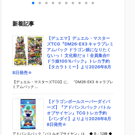
］
aらいと『ド
ントラビッ
ー』The First
ズ『ロ
リ
ゥー・ムラサ
ト』勝利の女
Descendant
フィギ
 -
メ パイロット
神：NIKKE 1/
完成品フィギ
約【エ
』
スーツVer.』
4 フィギュア
ュア予約【マ
ラス】よ
新着記事
ア予
フィギュア予
予約【フリー
ックスファク
26年8
ダ
約【メガハウ
イング】より
トリー】より
予定♪
02
ス】より202
2026年12月
2027年7月発
【デュエマ】デュエル・マスター
0日
6年7月発売予
発売予定☆
売予定☆
ズTCG『DM26-EX3 キャラプレミ
定♪
アムパック ドラゴン娘になりたく
ないっ！ 文化祭だョ！全員集合!!
ドラ娘100％パック』トレカ予約
【タカラトミー】より2026年8月
8日発売☆
【デュエル・マスターズTCG】に、 『DM26-EX3 キャラプレ
ミアムパック ...
【ドラゴンボールスーパーダイバ
ーズ】『アドバンスパック バトル
オブサイヤン』TCGトレカ予約
【バンダイ】よりより2026年8月
8日発売☆
アドバンスパック『バトルオブサイヤン』は、 ◆ R：12種 ◆