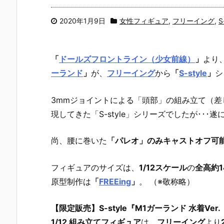
2020年1月9日
女性フィギュア
,
フリーイング
,
S
「
ドールズフロントライン（少女前線）
」
より
ーランド
」
が、
フリーイング
から
「
S-style
」
シ
3mmジョイントによる「頭部」の組み立て（
現してきた「S-style」シリーズでしたが･･･
尚、腰に巻いた
「パレオ」のみキャストオフ可
フィギュアのサイズは、
1/12スケール
の
全高約1
原型制作は
「
FREEing
」
。 （※敬称略）
【限定販売】S-style『M1ガーランド 水着V
1/12 組み立てフィギュア
は、
フリーイング
より